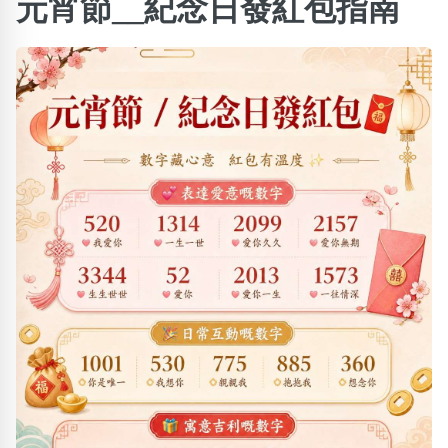
×
元宵節__紀念日發紅包指南
精準位置搜尋
位置:
一
二
三
四
五
六
七
八
搜尋
清除全部分類
不包含數字
無0
無1
無2
無3
無4
無5
無6
無7
無8
無9
搜尋
清除全部分類