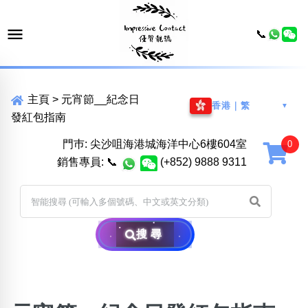
📞
主頁
>
元宵節__紀念日
香港｜繁
▼
發紅包指南
門巿: 尖沙咀海港城海洋中心6樓604室
銷售專員:
📞
(+852) 9888 9311
搜尋