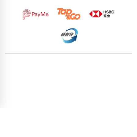
88597087
89686294
91069086
78580672
63456942
54963266
50993233
53450391
97923766
95709367
pricebook-containing-digit-8
pricebook-jiying-jin-tin-san