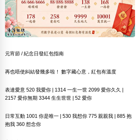
熱門分類
888尾
999尾
777尾
9字頭
6字頭
無4字
無5字
多8字
9888頭
二字號
三字號
全大數字
5萬以上
生天延
全吉星(全號)
搜尋
清除全部分類
元宵節 / 紀念日發紅包指南
再也唔使糾結發幾多啦！ 數字藏心意，紅包有溫度
高級分類
i
表達愛意 520 我愛你 | 1314 一生一世 2099 愛你久久 |
2157 愛你無期 3344 生生世世 | 52 愛你
幸運號分類
風水號分類
日常互動 1001 你是唯一 | 530 我想你 775 親親我 | 885 抱
幸運分類
生天延/貴財成
抱我 360 想念你
基本分類
五行
位置分類
易經六四卦象