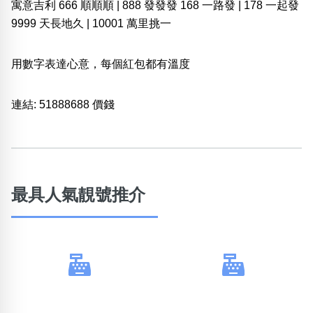
包含數字
寓意吉利 666 順順順 | 888 發發發 168 一路發 | 178 一起發
次數分類
9999 天長地久 | 10001 萬里挑一
生日分類
搜尋
用數字表達心意，每個紅包都有溫度
清除全部分類
連結:
51888688 價錢
最具人氣靚號推介