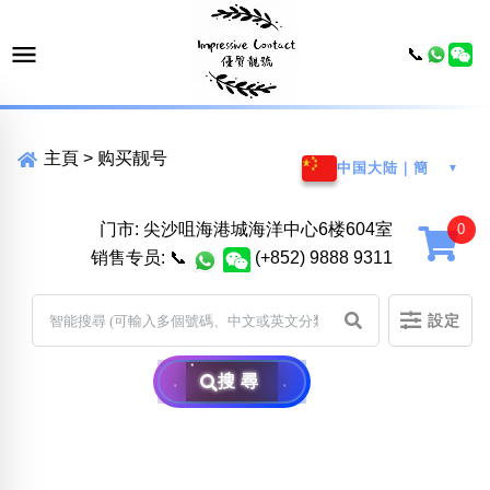
📞
主頁
>
购买靓号
中国大陆｜簡
▼
门市: 尖沙咀海港城海洋中心6楼604室
销售专员:
📞
(+852) 9888 9311
設定
搜尋