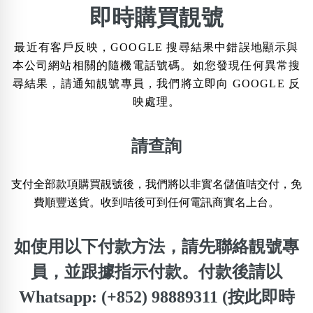
×
即時購買靚號
精準位置搜尋
最近有客戶反映，GOOGLE 搜尋結果中錯誤地顯示與
位置:
本公司網站相關的隨機電話號碼。如您發現任何異常搜
一
二
三
四
五
六
七
八
九
十
十一
尋結果，請通知靚號專員，我們將立即向 GOOGLE 反
映處理。
搜尋
清除全部分類
請查詢
支付全部款項購買靚號後，我們將以非實名儲值咭交付，免
不包含數字
費順豐送貨。收到咭後可到任何電訊商實名上台。
無0
無1
無2
無3
無4
無5
無6
無7
無8
無9
如使用以下付款方法，請先聯絡靚號專
搜尋
員，並跟據指示付款。付款後請以
清除全部分類
Whatsapp: (+852) 98889311 (按此即時