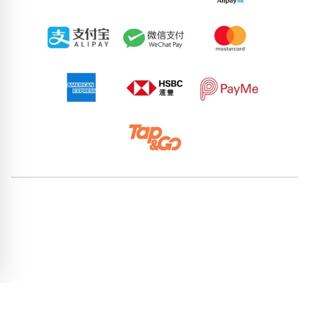
82392074
57142886
52043836
84560932
55428553
90297048
88547177
69158977
76467253
79535424
pricebook-chinese-zodiac-dragon
pricebook-containing-
digit-5