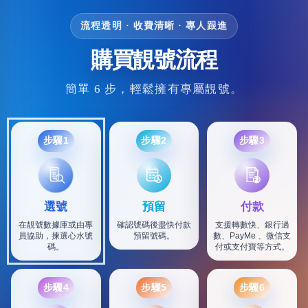
流程透明 · 收費清晰 · 專人跟進
購買靚號流程
簡單 6 步，輕鬆擁有專屬靚號。
步驟1
步驟2
步驟3
選號
預留
付款
在靚號數據庫或由專
確認號碼後盡快付款
支援轉數快、銀行過
員協助，揀選心水號
預留號碼。
數、PayMe 、微信支
碼。
付或支付寶等方式。
步驟4
步驟5
步驟6