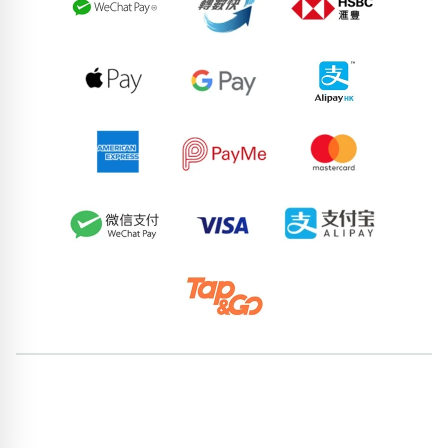
88247197
84057996
58707254
63657960
88118519
71767489
62331857
59231664
86569254
90196652