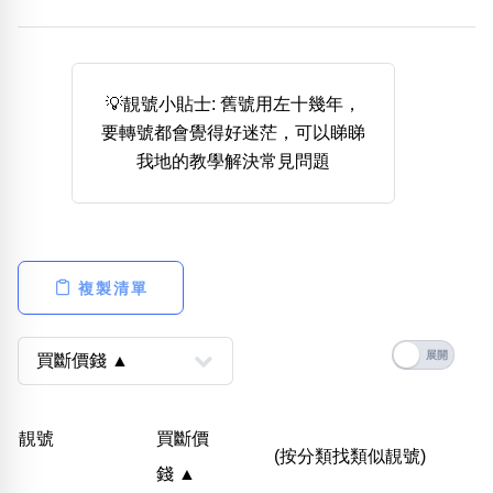
熱門分類
888尾
999尾
777尾
9字頭
6字頭
無4字
無5字
多8字
9888頭
二字號
三字號
💡靚號小貼士: 舊號用左十幾年，
全大數字
5萬以上
生天延
全吉星(全號)
要轉號都會覺得好迷茫，可以睇睇
搜尋
我地的教學解決常見問題
清除全部分類
高級分類
i
複製清單
幸運號分類
風水號分類
幸運分類
生天延/貴財成
靚號
買斷價
基本分類
五行
(按分類找類似靚號)
錢 ▲
位置分類
易經六四卦象