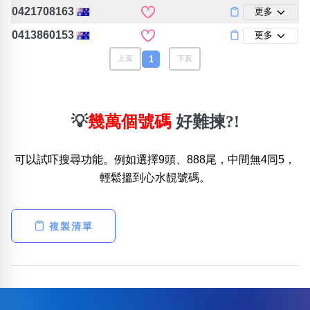
包含數字
0421708163
更多
次數分類
0413860153
更多
生日分類
1
上頁
下頁
搜尋
清除全部分類
💡
幾萬個號碼
好難揀?!
可以試吓搜尋功能。例如選擇9頭、888尾，中間無4同5，
輕鬆搵到心水靚號碼。
複製清單