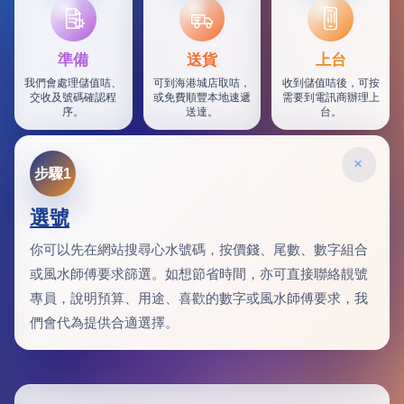
SF
準備
送貨
上台
我們會處理儲值咭、
可到海港城店取咭，
收到儲值咭後，可按
交收及號碼確認程
或免費順豐本地速遞
需要到電訊商辦理上
序。
送達。
台。
×
步驟1
選號
你可以先在網站搜尋心水號碼，按價錢、尾數、數字組合
或風水師傅要求篩選。如想節省時間，亦可直接聯絡靚號
專員，說明預算、用途、喜歡的數字或風水師傅要求，我
們會代為提供合適選擇。