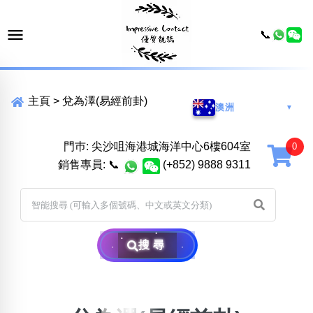
📞
主頁
>
兌為澤(易經前卦)
澳洲
▼
門巿: 尖沙咀海港城海洋中心6樓604室
銷售專員:
📞
(+852) 9888 9311
搜尋