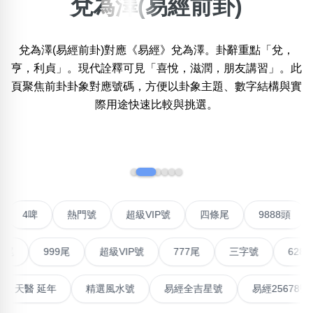
兌為澤(易經前卦)
×
精準位置搜尋
兌為澤(易經前卦)對應《易經》兌為澤。卦辭重點「兌，
位置:
亨，利貞」。現代詮釋可見「喜悅，滋潤，朋友講習」。此
一
二
三
四
五
六
七
八
九
頁聚焦前卦卦象對應號碼，方便以卦象主題、數字結構與實
際用途快速比較與挑選。
搜尋
清除全部分類
‹
›
不包含數字
聯號
4啤
熱門號
超級VIP號
四條尾
9888
無0
無1
無2
無3
無4
無5
無6
無7
無8
無9
999尾
超級VIP號
777尾
三字號
6288頭
搜尋
清除全部分類
高能量生氣 天醫 延年
精選風水號
易經全吉星號
易經2