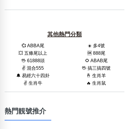
其他熱門分類
💞 ABBA尾
☀️ 多4號
💥 五條尾以上
🆗️ 888尾
🖖 61888頭
🌻 ABAB尾
✌️ 混合555
🖖 搞三搞四號
🔔 易經六十四卦
🤞 生肖羊
✌️ 生肖牛
🔥 生肖鼠
熱門靚號推介