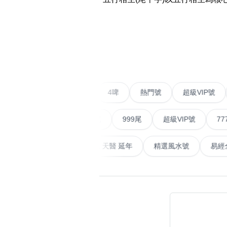
易经14689号
多8号
精选风水号
二字号
‹
自選生天延教学
三字号
风水师傅推介
鸳鸯刀
不包含數字
全部风水号分类 (200
9888头
二字號
愛情號
對聯號
4啤
熱門號
超級
無0
無1
無2
無3
無4
無5
無6
無7
無8
無9
对联号
順蛇尾
999尾
超級VIP號
777尾
ABAB尾
山天大畜
易經延天生
最高能量生氣 天醫 延年
精選風
夫佬尾
顺蛇尾
熱門分類
2字头固
888尾
999尾
777尾
9字頭
全吉星(全號)
全部幸运号