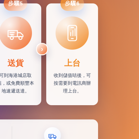
步驟5
步驟6
SF
送貨
上台
可到海港城店取
收到儲值咭後，可
咭，或免費順豐本
按需要到電訊商辦
地速遞送達。
理上台。