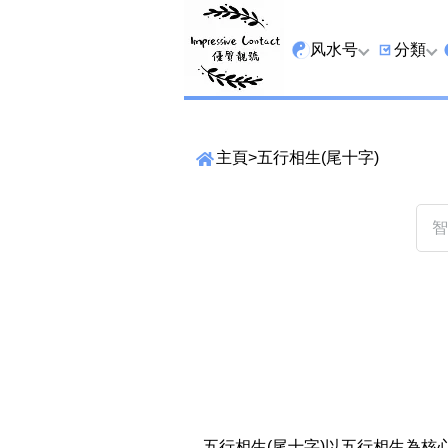
风水号
分類
全吉星
9字头
主頁
>
五行相生(尾十字)
最高能量生氣 天医 
6字头
生天延
三条尾
易经贵財成
四条尾
易经1349号
五条尾
易经13459号
888尾
易经2678号
999尾
精準位置搜尋
易经25678号
666尾
位置:
一
二
三
四
五
六
七
五行相生(尾十字)以五行相生為