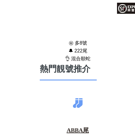
㊙️ 多8號
🔔 222尾
👌 混合順蛇
熱門靚號推介
ABBA尾