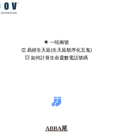
🌟 一咭兩號
👏 易經生天延(生天延順序化五鬼)
💥 如何計算生命靈數電話號碼
ABBA尾