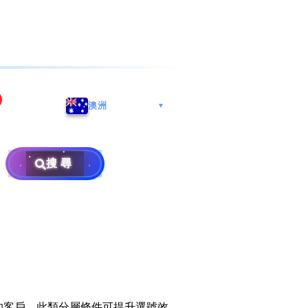
海港城
Whatsapp/微信: (852) 9888
澳洲
▼
区
9311
地址: 广州市南沙区南沙街
兰莪
查询热线: 2790 8888
广生路19号4楼
攜号转台儲值年咭25元起
地址: 6-3-2, Jalan Setia
搜尋
地址: 尖沙咀海港城海洋中
Prima E U13/E, Setia
攜号转台月费计划58元起
免费寄卖
心6楼604室(营业时间:星期
Alam, 40170 Shah Alam,
一至五, 上午10至下午6时,
Selangor, Malaysia
申請成為商业合作伙伴
买号流程及条款
公众假期休息)
×
销售条款及条件
隐私政策声明
的客戶。此類分層條件可提升選號效