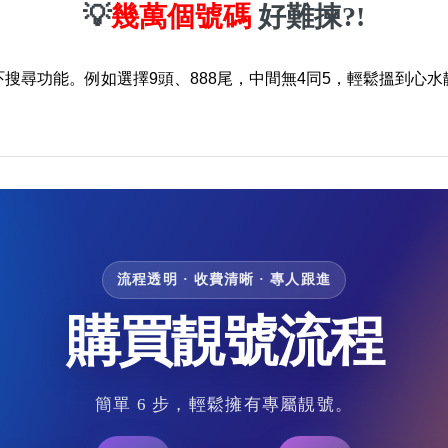
💡
幾萬個號碼
好難揀?!
吓搜尋功能。例如選擇9頭、888尾，中間無4同5，輕鬆搵到心水
流程透明 · 收費清晰 · 專人跟進
購買靚號流程
簡單 6 步，輕鬆擁有專屬靚號。