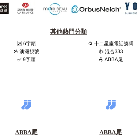
其他熱門分類
🆗️ 6字頭
🌻 十二星座電話號碼
🖖 澳洲靚號
👍 混合333
✅ 9字頭
💪 ABBA尾
ABBA尾
ABBA尾