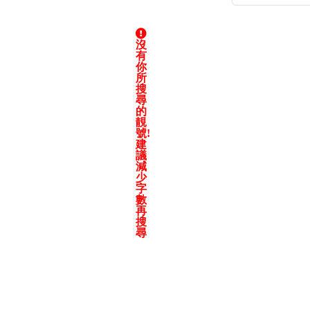
沒
有
你
所
高級分類
i
搜
尋
的
靚
號!
建
幸運號分類
議
減
少
幸運分類
字
基本分類
數
位置分類
再
搜
包含數字
尋
次數分類
生日分類