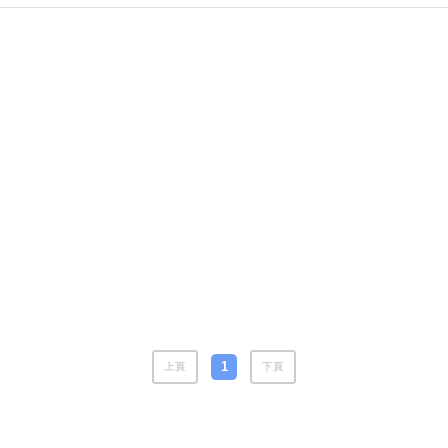
風水號分類
生天延/貴財成
五行
易經六四卦象
1
上頁
下頁