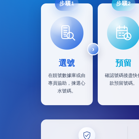
步驟1
步驟2
選號
預留
在靚號數據庫或由
確認號碼後盡快
專員協助，揀選心
款預留號碼。
水號碼。