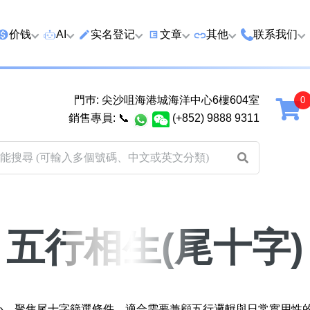
价钱
AI
实名登记
文章
‍其他
联系我们
特价号
AI搜号
实名登记(全部电訊商)
购买靓号流程
优质车牌
香港尖沙咀
門巿: 尖沙咀海港城海洋中心6樓604室
延年
2千以下
AI分析号码属性
查询儲值咭有效期
教你如何挑选靓号
优质域名
广州市南沙
銷售專員:
📞
(+852) 9888 9311
2千至5千元
AI分析出生时辰
换电话号码前必做的五件事
月费和储值咭计划
马来西亚雪
5千至1万元
AI 靓号估价系統
一机双 WhatsApp 教学
其他业務
以上
1万至2万元
計算八字和电话号码五行属
WhatsApp 无痛转移新号码
买号流程及条款
性
教学
2万至5万元
关于我们
五行相生(尾十字)
靓号估价遊戲
微信 WeChat 无痛转移新号
超级VIP号
码教学
易经六十四卦
不加联系人发 WhatsApp 教
八
九
黄大仙灵签
学 2026
核心，聚焦尾十字篩選條件，適合需要兼顧五行邏輯與日常實用性