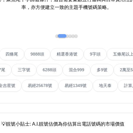
率，亦方便建立一致的主題手機號碼策略。
如何用易经计算电话号码
如何计算生命灵数电话号码
常见问题
教学文章
+)
VIP號
四條尾
9888頭
精選香港號
9字頭
靓号推介
三字號
6288頭
混合999
多9號
2萬至5萬元
潮文共赏
水號
易經全吉星號
易經25678號
易經1349號
地
靓号短片
全部文章分类
網
6字頭
無4字
無5字
多8字
9888頭
二字號
三字號
全
💡靚號小貼士: A.I.靚號估價為你估算出電話號碼的市場價值
分类(100+)