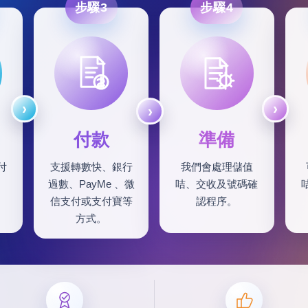
步驟3
步驟4
付款
準備
付
支援轉數快、銀行
我們會處理儲值
過數、PayMe 、微
咭、交收及號碼確
信支付或支付寶等
認程序。
方式。