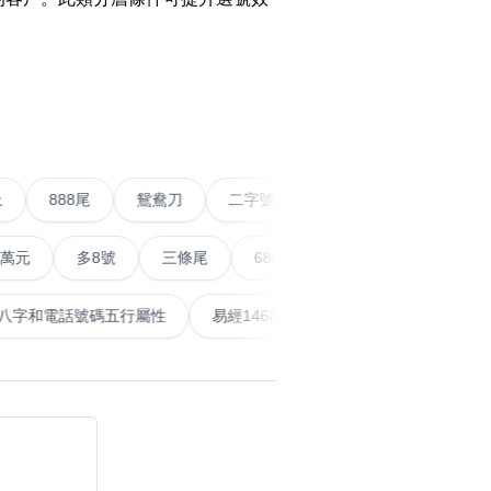
搜尋
›
清除全部分類
五條尾以上
888尾
鴛鴦刀
二字號
愛情號
多8號
三條尾
6888頭
666尾
順蛇尾
999
搜尋
清除全部分類
天泰
計算八字和電話號碼五行屬性
易經14689號
五行
大數字
5萬以上
生天延