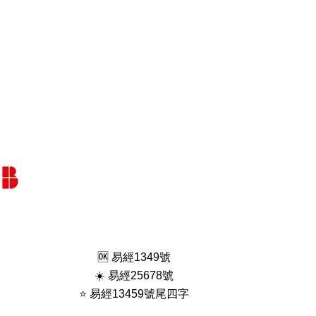
🆗️ 易經1349號
☀️ 易經25678號
⭐️ 易經13459號尾四字