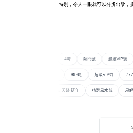
易经14689号
多8号
特別，令人一眼就可以分辨出黎，規
精选风水号
二字号
自選生天延教学
三字号
‹
风水师傅推介
鸳鸯刀
不包含數字
全部风水号分类 (200
9888头
無0
無1
無2
無3
無4
無5
無6
無7
無8
無9
二字號
愛情號
對聯號
4啤
熱門號
超
对联号
順蛇尾
999尾
超級VIP號
777尾
ABAB尾
夫佬尾
山天大畜
易經延天生
最高能量生氣 天醫 延年
精選
顺蛇尾
熱門分類
888尾
999尾
777尾
9字頭
2字头固
全吉星(全號)
全部幸运号