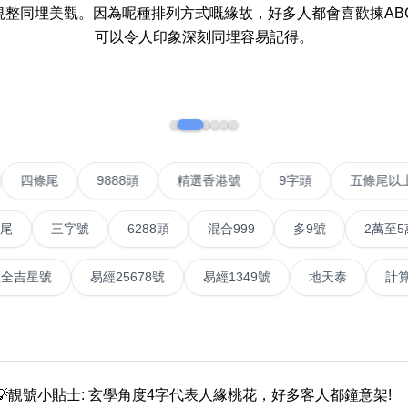
整同埋美觀。因為呢種排列方式嘅緣故，好多人都會喜歡揀AB
如何用易经计算电话号码
可以令人印象深刻同埋容易記得。
如何计算生命灵数电话号码
常见问题
教学文章
+)
級VIP號
四條尾
9888頭
精選香港號
9字頭
靓号推介
潮文共赏
三字號
6288頭
混合999
多9號
2萬至5萬元
靓号短片
風水號
易經全吉星號
易經25678號
易經1349號
全部文章分类
6字頭
無4字
無5字
多8字
9888頭
二字號
三字號
全
網
分类(100+)
💡靚號小貼士: 玄學角度4字代表人緣桃花，好多客人都鐘意架!