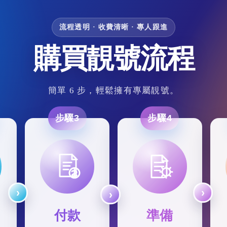
流程透明 · 收費清晰 · 專人跟進
購買靚號流程
簡單 6 步，輕鬆擁有專屬靚號。
步驟3
步驟4
付款
準備