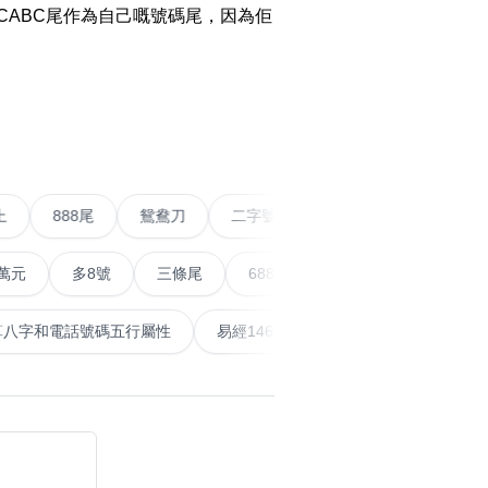
CABC尾作為自己嘅號碼尾，因為佢
搜尋
清除全部分類
›
五條尾以上
888尾
鴛鴦刀
二字號
愛情號
搜尋
多8號
三條尾
6888頭
666尾
順蛇尾
999
清除全部分類
地天泰
計算八字和電話號碼五行屬性
易經14689號
五
大數字
5萬以上
生天延
搜尋