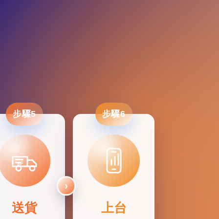
步驟5
步驟6
SF
送貨
上台