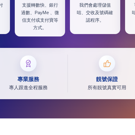
付
支援轉數快、銀行
我們會處理儲值
過數、PayMe 、微
咭、交收及號碼確
信支付或支付寶等
認程序。
方式。
專業服務
靚號保證
專人跟進全程服務
所有靚號真實可用