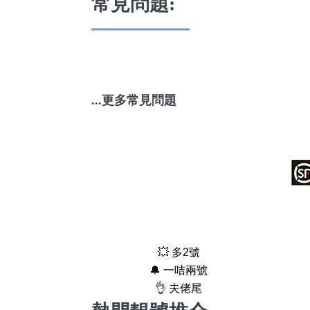
常見問題:
...更多常見問題
💥 多2號
🔔 一咭兩號
👌 夫佬尾