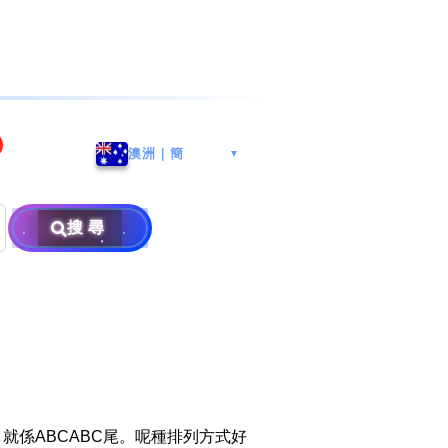
海港城
Whatsapp/微信: (852) 9888
澳洲｜簡
▼
区
9311
地址: 广州市南沙区南沙街
兰莪
查询热线: 2790 8888
广生路19号4楼
攜号转台儲值年咭25元起
地址: 6-3-2, Jalan Setia
搜尋
地址: 尖沙咀海港城海洋中
Prima E U13/E, Setia
攜号转台月费计划58元起
免费寄卖
心6楼604室(营业时间:星期
Alam, 40170 Shah Alam,
一至五, 上午10至下午6时,
Selangor, Malaysia
申請成為商业合作伙伴
买号流程及条款
公众假期休息)
×
销售条款及条件
隐私政策声明
」就係ABCABC尾。呢種排列方式好