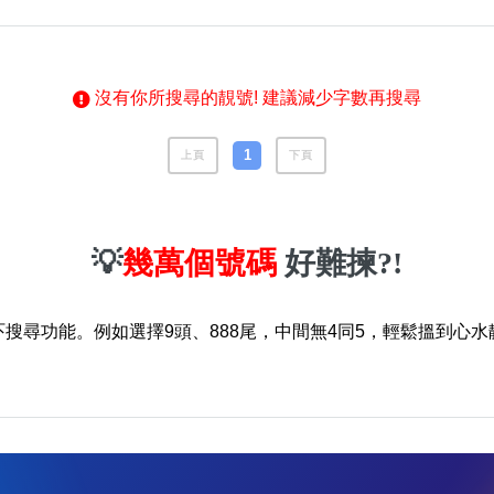
沒有你所搜尋的靚號! 建議減少字數再搜尋
1
上頁
下頁
風水號分類
💡
幾萬個號碼
好難揀?!
生天延/貴財成
五行
易經六四卦象
吓搜尋功能。例如選擇9頭、888尾，中間無4同5，輕鬆搵到心水