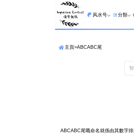
风水号
分類
全吉星
9字头
主頁
>
ABCABC尾
最高能量生氣 天医 
6字头
生天延
三条尾
易经贵財成
四条尾
易经1349号
五条尾
易经13459号
888尾
精準位置搜尋
易经2678号
999尾
位置:
易经25678号
666尾
一
二
三
四
五
六
七
ABCABC尾嘅命名就係由其數字排