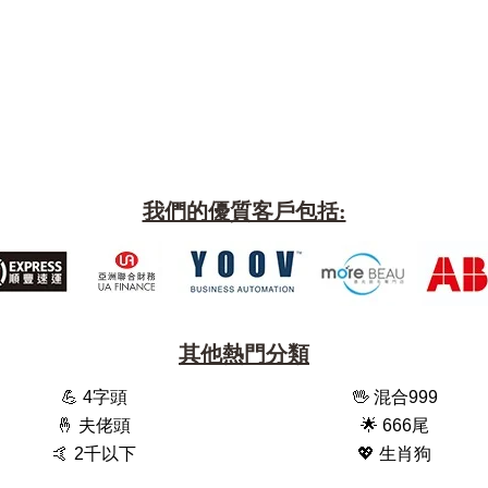
我們的優質客戶包括:
其他熱門分類
💪 4字頭
🖖 混合999
🤞 夫佬頭
🌟 666尾
🤙 2千以下
💖 生肖狗