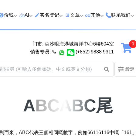
价钱
AI
实名登记
文章
‍其他
联系我们
特价号
AI搜号
实名登记(全部电訊商)
购买靓号流程
优质车牌
香港尖沙咀
门市: 尖沙咀海港城海洋中心6楼604室
延年
2千以下
AI分析号码属性
查询儲值咭有效期
教你如何挑选靓号
优质域名
广州市南沙
销售专员:
📞
(+852) 9888 9311
2千至5千元
AI分析出生时辰
换电话号码前必做的五件事
月费和储值咭计划
马来西亚雪
設定
5千至1万元
AI 靓号估价系統
一机双 WhatsApp 教学
其他业務
以上
1万至2万元
計算八字和电话号码五行属
WhatsApp 无痛转移新号码
买号流程及条款
性
教学
ABCABC尾
2万至5万元
关于我们
靓号估价遊戲
微信 WeChat 无痛转移新号
超级VIP号
码教学
易经六十四卦
八
九
不加联系人发 WhatsApp 教
黄大仙灵签
列而來，ABC代表三個相同嘅數字，例如66116116中嘅「161
学 2026