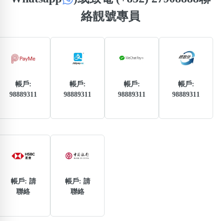
熱門分類
絡靚號專員
888尾
999尾
777尾
9字頭
6字頭
無4字
無5字
多8字
9888頭
二字號
三字號
全大數字
5萬以上
生天延
全吉星(全號)
搜尋
清除全部分類
帳戶:
帳戶:
帳戶:
帳戶:
98889311
98889311
98889311
98889311
高級分類
i
幸運號分類
風水號分類
帳戶: 請
帳戶: 請
幸運分類
生天延/貴財成
聯絡
聯絡
基本分類
五行
位置分類
易經六四卦象