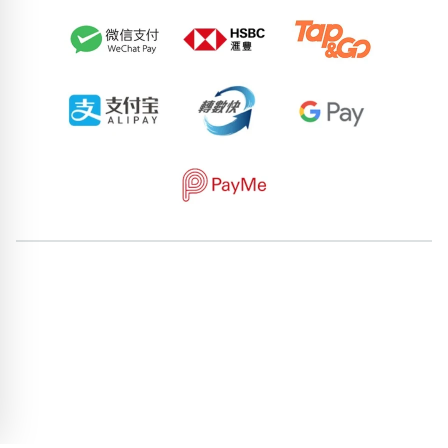
80271392
65821054
97542148
86332250
90874142
63780800
82909418
91897747
55136273
65961803
pricebook-three-digit-pattern
pricebook-one-card-double-
number