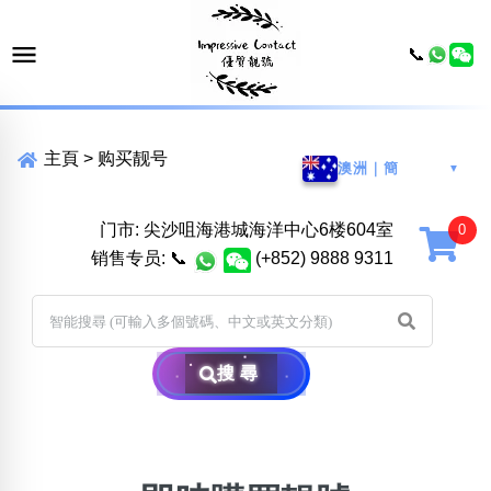
📞
主頁
>
购买靓号
澳洲｜簡
▼
门市: 尖沙咀海港城海洋中心6楼604室
销售专员:
📞
(+852) 9888 9311
搜尋