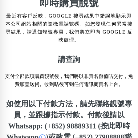
×
即時購買靚號
精準位置搜尋
最近有客戶反映，GOOGLE 搜尋結果中錯誤地顯示與
位置:
本公司網站相關的隨機電話號碼。如您發現任何異常搜
一
二
三
四
五
六
七
八
九
尋結果，請通知靚號專員，我們將立即向 GOOGLE 反
映處理。
搜尋
清除全部分類
請查詢
支付全部款項購買靚號後，我們將以非實名儲值咭交付，免
不包含數字
費順豐送貨。收到咭後可到任何電訊商實名上台。
無0
無1
無2
無3
無4
無5
無6
無7
無8
無9
如使用以下付款方法，請先聯絡靚號專
員，並跟據指示付款。付款後請以
搜尋
清除全部分類
Whatsapp: (+852) 98889311 (按此即時
Whatsapp
)
或致電 (+852) 27908888聯