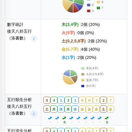
數字統計
木(3,4字)
:2個 (20%)
後天八卦五行
火(9字)
:0個 (0%)
（洛書數）
i
土(0,2,5,8字)
:2個 (20%)
金(6,7字)
:4個 (40%)
水(1字)
:2個 (20%)
五行順生分析
0
4
1
3
1
6
6
7
2
7
後天八卦五行
土
木
水
木
水
金
金
金
土
金
（洛書數）
i
-
-
生
-
-
-
-
-
生
五行逆生分析
0
4
1
3
1
6
6
7
2
7