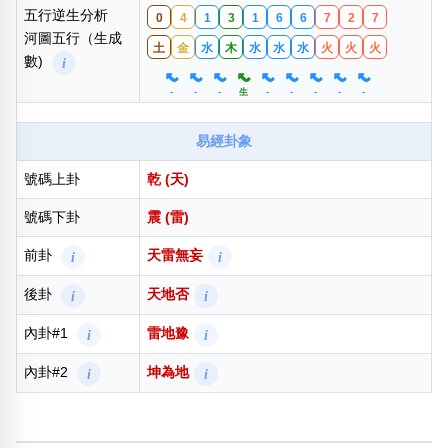
五行逆生分析
0
4
1
3
1
6
6
7
2
7
河圖五行（生成
土
金
水
木
水
水
水
火
火
火
數)
i
-
-
-
生
-
-
-
-
-
易經卦象
號碼上卦
乾 (天)
號碼下卦
震 (雷)
前卦
天雷無妄
i
i
後卦
天地否
i
i
內卦#1
雷地豫
i
i
內卦#2
坤為地
i
i