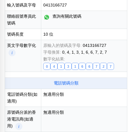
輸入號碼及字母
0413166727
熱門分類
888尾
999尾
777尾
9字頭
6字頭
無4字
聯絡靚號專員此
查詢有關此號碼
無5字
多8字
9888頭
二字號
三字號
號碼
全大數字
5萬以上
生天延
全吉星(全號)
號碼長度
10 位
搜尋
清除全部分類
英文字母數字化
原輸入的號碼及字母:
0413166727
字母換算:
0, 4, 1, 3, 1, 6, 6, 7, 2, 7
i
數字化結果:
0
4
1
3
1
6
6
7
2
7
高級分類
i
電話號碼分類
電話號碼分類(如
無適用分類
適用)
幸運號分類
風水號分類
幸運分類
生天延/貴財成
原號碼分派的香
無適用分類
基本分類
五行
港電訊商(如適
位置分類
易經六四卦象
用)
i