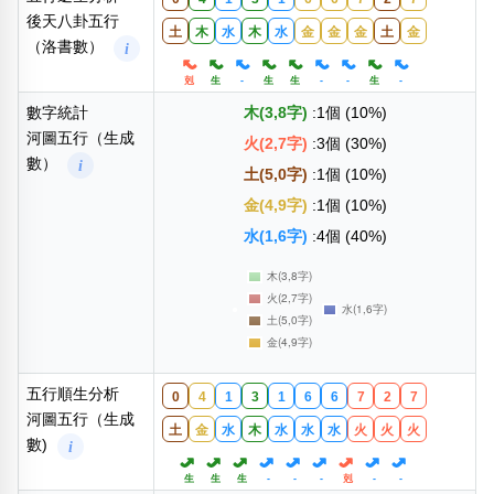
後天八卦五行
土
木
水
木
水
金
金
金
土
金
（洛書數）
i
剋
生
-
生
生
-
-
生
-
數字統計
木(3,8字)
:1個 (10%)
河圖五行（生成
火(2,7字)
:3個 (30%)
數）
i
土(5,0字)
:1個 (10%)
金(4,9字)
:1個 (10%)
水(1,6字)
:4個 (40%)
五行順生分析
0
4
1
3
1
6
6
7
2
7
河圖五行（生成
土
金
水
木
水
水
水
火
火
火
數)
i
生
生
生
-
-
-
剋
-
-