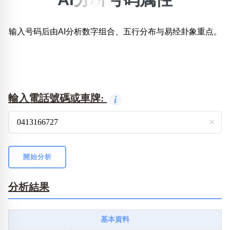
×
精準位置搜尋
输入号码后由AI分析数字组合、五行分布与易经卦象重点。
位置:
一
二
三
四
五
六
七
八
九
搜尋
清除全部分類
輸入電話號碼或車牌:
i
×
不包含數字
無0
無1
無2
無3
無4
無5
無6
無7
無8
無9
開始分析
分析結果
搜尋
清除全部分類
基本資料