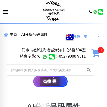
📞
主頁
>
AI分析号码属性
澳洲｜簡
▼
门市: 尖沙咀海港城海洋中心6楼604室
销售专员:
📞
(+852) 9888 9311
搜尋
AI分析号码属性