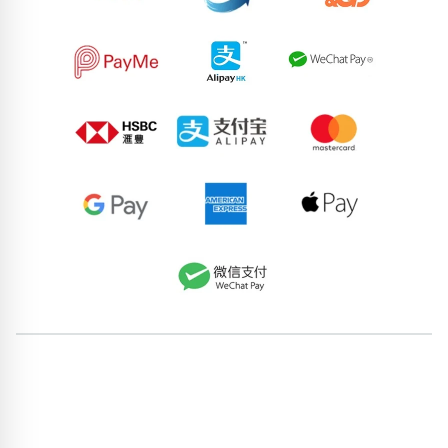
66572162
94652042
82861550
58349065
82353694
52233627
65118665
72429601
90277628
90335508
pricebook-starting-digit-4
pricebook-ending-abababab