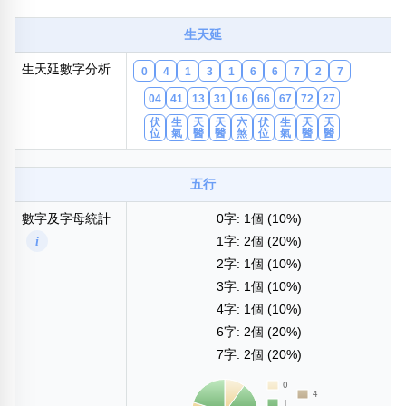
包含數字
次數分類
生天延
生日分類
生天延數字分析
0
4
1
3
1
6
6
7
2
7
搜尋
清除全部分類
04
41
13
31
16
66
67
72
27
伏
生
天
天
六
伏
生
天
天
位
氣
醫
醫
煞
位
氣
醫
醫
五行
數字及字母統計
0字: 1個 (10%)
i
1字: 2個 (20%)
2字: 1個 (10%)
3字: 1個 (10%)
4字: 1個 (10%)
6字: 2個 (20%)
7字: 2個 (20%)