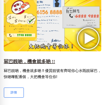
冧巴靚啲，機會就多啲 !!
冧巴靚啲，機會就多啲 !! 優質靚號有齊啱你心水既靚冧巴，
快啲嚟配番個，大把機會等住你!
詳情