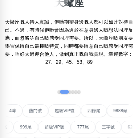
天蠍座
×
精準位置搜尋
天蠍座嘅人待人真誠，佢哋期望身邊嘅人都可以如此對待自
位置:
己。不過，有時候佢哋會因為過於在意身邊人嘅想法同埋反
一
二
三
四
五
六
七
八
九
十
應，而忽略咗自己嘅感受同埋需要。所以，天蠍座嘅朋友要
學習保留自己最棒嘅特質，同時都要留意自己嘅感受同埋需
要，唔好太過迎合他人，做到真正嘅自我實現。幸運數字：
搜尋
清除全部分類
27、29、45、53、89
‹
›
不包含數字
無0
無1
無2
無3
無4
無5
無6
無7
無8
無9
聯號
4啤
熱門號
超級VIP號
四條尾
9888
搜尋
清除全部分類
999尾
超級VIP號
777尾
三字號
6288頭