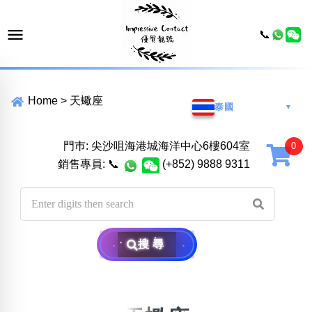
📞
Home
>
天蠍座
泰國
▼
門巿: 尖沙咀海港城海洋中心6樓604室
銷售專員:
📞
(+852) 9888 9311
搜尋