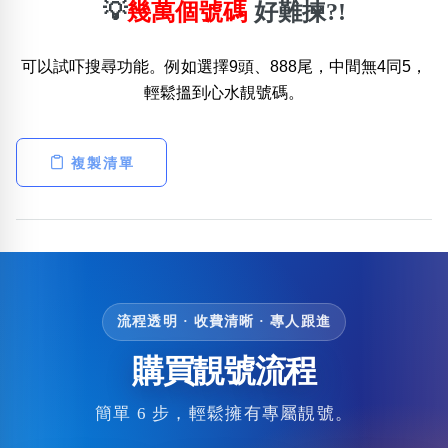
💡
幾萬個號碼
好難揀?!
可以試吓搜尋功能。例如選擇9頭、888尾，中間無4同5，
輕鬆搵到心水靚號碼。
複製清單
流程透明 · 收費清晰 · 專人跟進
購買靚號流程
簡單 6 步，輕鬆擁有專屬靚號。