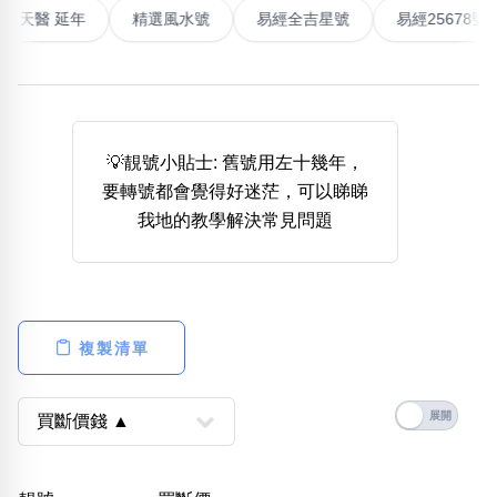
高能量生氣 天醫 延年
精選風水號
易經全吉星號
易經2
熱門分類
888尾
999尾
777尾
9字頭
6字頭
無4字
無5字
多8字
9888頭
二字號
三字號
全大數字
5萬以上
生天延
全吉星(全號)
搜尋
💡靚號小貼士: 舊號用左十幾年，
清除全部分類
要轉號都會覺得好迷茫，可以睇睇
我地的教學解決常見問題
高級分類
i
複製清單
幸運號分類
風水號分類
幸運分類
生天延/貴財成
基本分類
五行
位置分類
易經六四卦象