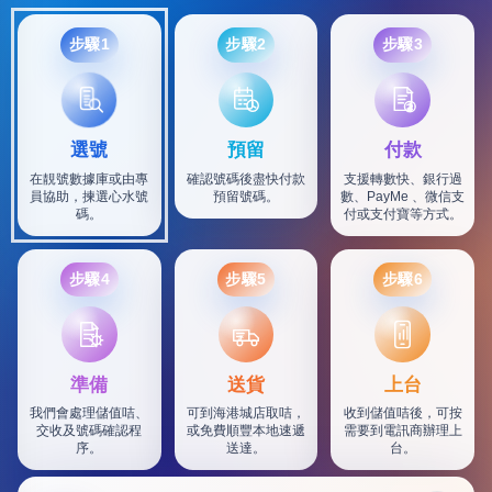
步驟1
步驟2
步驟3
選號
預留
付款
在靚號數據庫或由專
確認號碼後盡快付款
支援轉數快、銀行過
員協助，揀選心水號
預留號碼。
數、PayMe 、微信支
碼。
付或支付寶等方式。
步驟4
步驟5
步驟6
SF
準備
送貨
上台
我們會處理儲值咭、
可到海港城店取咭，
收到儲值咭後，可按
交收及號碼確認程
或免費順豐本地速遞
需要到電訊商辦理上
序。
送達。
台。