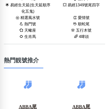
🌟 易經生天延(生天延順序
💥 易經1349號尾四字
化五鬼)
㊙️ 精選風水號
👏 愛情號
💪 熱門號
🖖 順蛇尾
💞 天蠍座
🌸 五行木號
🌻 生肖馬
🌈 4啤頭
熱門靚號推介
ABBA尾
ABBA尾