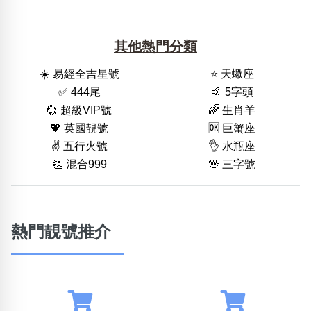
其他熱門分類
☀️ 易經全吉星號
⭐️ 天蠍座
✅ 444尾
🤙 5字頭
💞 超級VIP號
🌈 生肖羊
💖 英國靚號
🆗️ 巨蟹座
✌️ 五行火號
👌 水瓶座
👏 混合999
🖖 三字號
熱門靚號推介