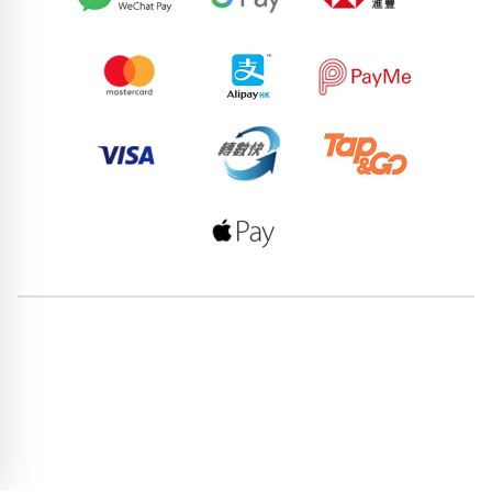
72033092
77077160
94796792
57693769
84140144
76103194
70176054
66045844
76248616
54264885
pricebook-yijing-14689
pricebook-jiying-allstar