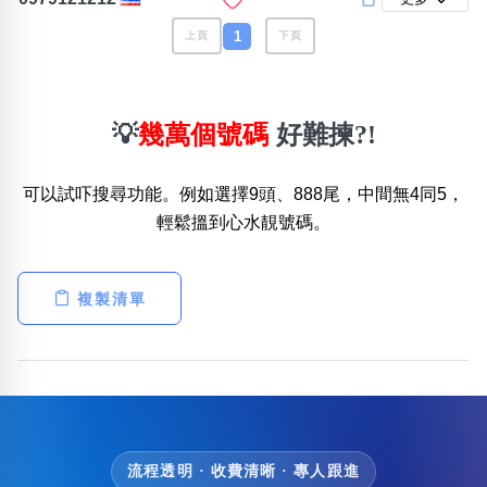
1
上頁
下頁
💡
幾萬個號碼
好難揀?!
可以試吓搜尋功能。例如選擇9頭、888尾，中間無4同5，
輕鬆搵到心水靚號碼。
複製清單
流程透明 · 收費清晰 · 專人跟進