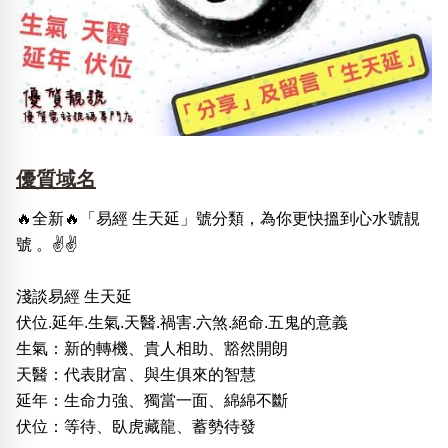
優質域名
🔥全新🔥「易經 生天延」號分類，為你更快搵到心水號靚
號 。✌️✌️
淺談易經 生天延
伏位.延年.生氣.天醫.禍害.六煞.絕命.五鬼的意義
生氣：新的轉機、貴人相助、豁然開朗
天醫：代表財富、與生俱來的智慧
延年：生命力強、獨當一面、綿綿不斷
伏位：等待、臥虎藏龍、蓄勢待發