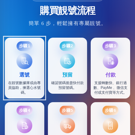
購買靚號流程
簡單 6 步，輕鬆擁有專屬靚號。
步驟1
步驟2
步驟3
選號
預留
付款
在靚號數據庫或由專
確認號碼後盡快付款
支援轉數快、銀行過
員協助，揀選心水號
預留號碼。
數、PayMe 、微信支
碼。
付或支付寶等方式。
步驟4
步驟5
步驟6
SF