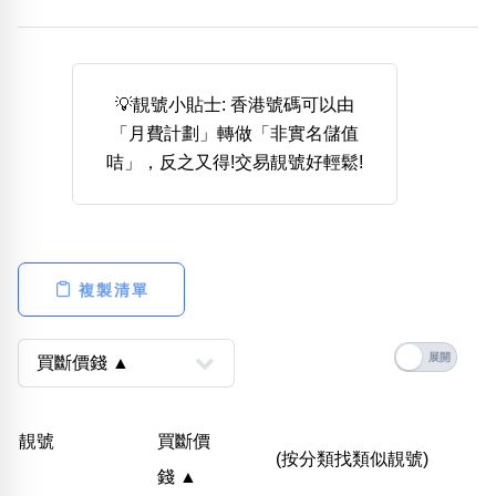
熱門分類
888尾
999尾
777尾
9字頭
6字頭
無4字
無5字
多8字
9888頭
二字號
三字號
💡靚號小貼士: 香港號碼可以由
全大數字
5萬以上
生天延
全吉星(全號)
「月費計劃」轉做「非實名儲值
搜尋
咭」，反之又得!交易靚號好輕鬆!
清除全部分類
高級分類
i
複製清單
幸運號分類
風水號分類
幸運分類
生天延/貴財成
靚號
買斷價
基本分類
五行
(按分類找類似靚號)
錢 ▲
位置分類
易經六四卦象