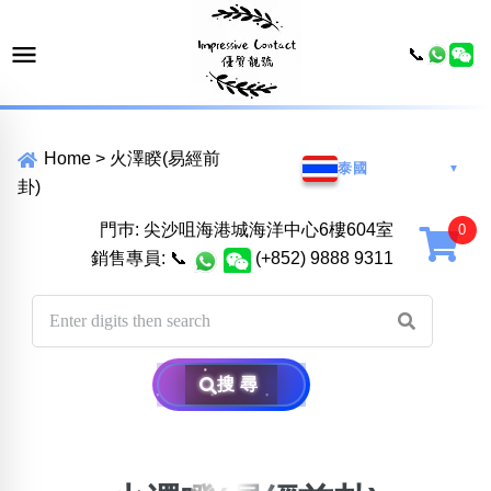
📞
Home
>
火澤睽(易經前
泰國
▼
卦)
門巿: 尖沙咀海港城海洋中心6樓604室
銷售專員:
📞
(+852) 9888 9311
搜尋