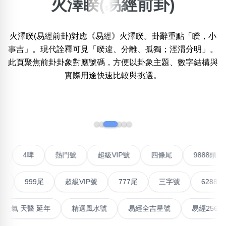
火澤睽(易經前卦)
×
精準位置搜尋
火澤睽(易經前卦)對應《易經》火澤睽。卦辭重點「睽，小
位置:
事吉」。現代詮釋可見「睽違、分離、孤獨；涇渭分明」。
一
二
三
四
五
六
七
八
九
十
此頁聚焦前卦卦象對應號碼，方便以卦象主題、數字結構與
實際用途快速比較與挑選。
搜尋
清除全部分類
‹
›
不包含數字
對聯號
4啤
熱門號
超級VIP號
四條尾
98
無0
無1
無2
無3
無4
無5
無6
無7
無8
無9
999尾
超級VIP號
777尾
三字號
6288頭
搜尋
清除全部分類
最高能量生氣 天醫 延年
精選風水號
易經全吉星號
易