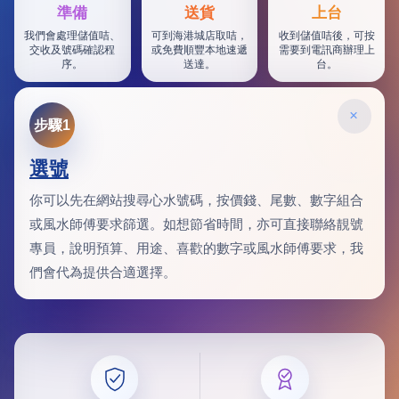
準備
送貨
上台
我們會處理儲值咭、
可到海港城店取咭，
收到儲值咭後，可按
交收及號碼確認程
或免費順豐本地速遞
需要到電訊商辦理上
序。
送達。
台。
×
步驟1
選號
你可以先在網站搜尋心水號碼，按價錢、尾數、數字組合
或風水師傅要求篩選。如想節省時間，亦可直接聯絡靚號
專員，說明預算、用途、喜歡的數字或風水師傅要求，我
們會代為提供合適選擇。