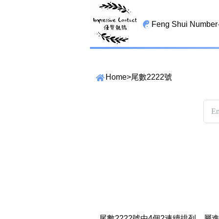
Feng Shui Number
All Lucky Star
Home
>
尾數2222號
High Energy Sheng 
Tian Yi Yan Nian
San Tin Jin
Gui Cai Cheng
1349 number
13459 number
精準位置搜尋
2678 number
位置:
一
二
三
四
五
六
七
25678 number
尾數2222號由4個2連續排列，