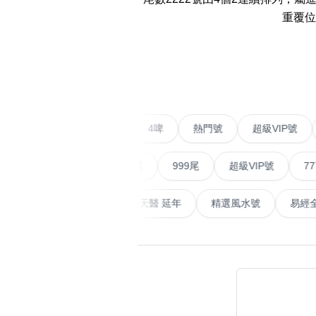
重覆位
14689 number
featured Feng Shui
‹
Numbers
Customerized San Ti
不包含數字
Feng Shui Masters
二字號
愛情號
對聯號
4啤
熱門號
超級
無0
無1
無2
無3
無4
無5
無6
無7
無8
無9
All Feng Shui Categ
順蛇尾
999尾
超級VIP號
777尾
(200+)
山天大畜
易經延天生
最高能量生氣 天醫 延年
精選風水
熱門分類
888尾
999尾
777尾
9字頭
全吉星(全號)