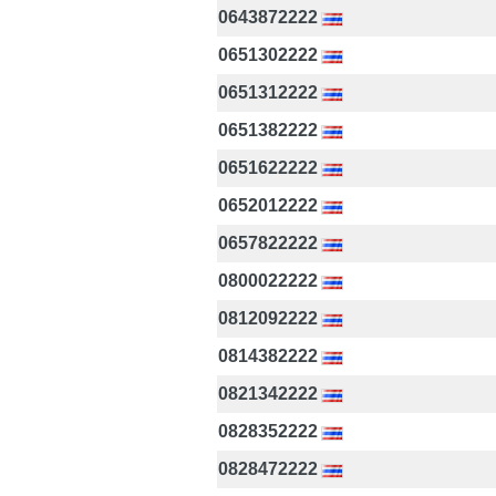
0643872222
0651302222
0651312222
0651382222
0651622222
0652012222
0657822222
0800022222
0812092222
0814382222
0821342222
0828352222
0828472222