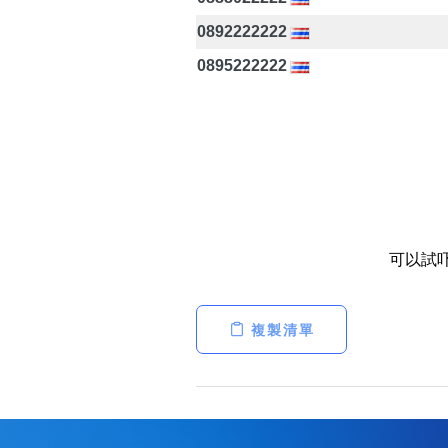
0892222222
0895222222
可以試
複製清單