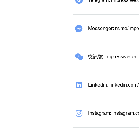
Telegram: impressivec
Messenger: m.me/impr
微訊號: impressivecont
Linkedin: linkedin.co
Instagram: instagram.