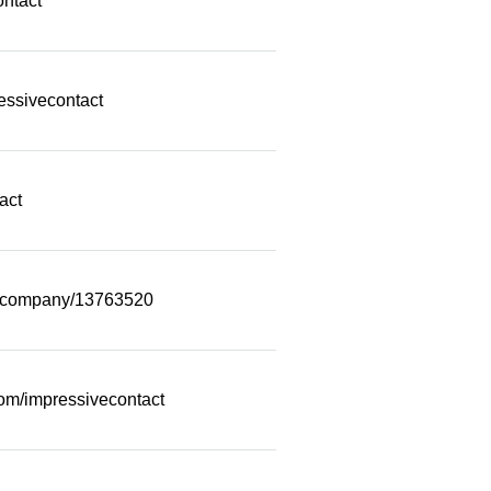
ontact
essivecontact
act
m/company/13763520
com/impressivecontact