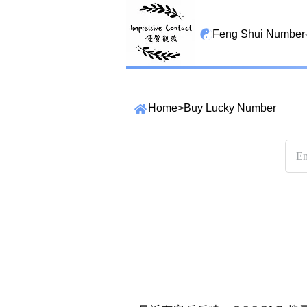
Feng Shui Number
All Lucky Star
Home
>
Buy Lucky Number
High Energy Sheng 
Tian Yi Yan Nian
San Tin Jin
Gui Cai Cheng
1349 number
13459 number
精準位置搜尋
2678 number
位置:
一
二
三
四
五
六
七
25678 number