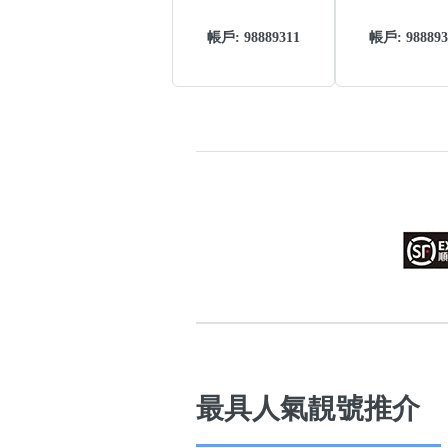
帳戶: 98889311
帳戶: 988893
高級分類
i
幸運號分類
幸運分類
基本分類
位置分類
包含數字
次數分類
生日分類
最具人氣靚號推介