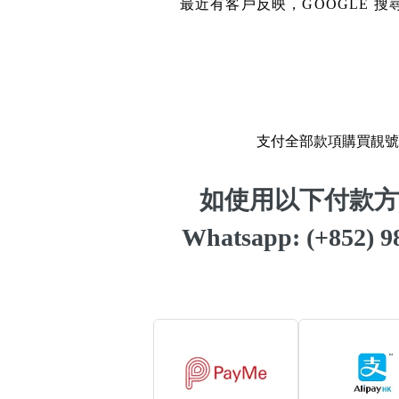
最近有客戶反映，GOOGLE
14689 number
featured Feng Shui
Numbers
Customerized San Ti
支付全部款項購買靚號
不包含數字
Feng Shui Masters
無0
無1
無2
無3
無4
無5
無6
無7
無8
無9
如使用以下付款方
All Feng Shui Categ
(200+)
Whatsapp: (+852)
熱門分類
888尾
999尾
777尾
9字頭
全吉星(全號)