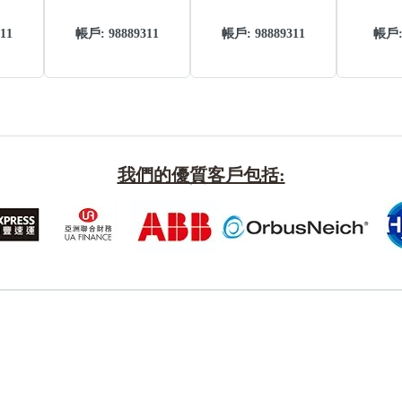
Categories(100+)
Lucky
11
帳戶: 98889311
帳戶: 98889311
帳戶
All Ar
我們的優質客戶包括:
風水號分類
生天延/貴財成
五行
易經六四卦象