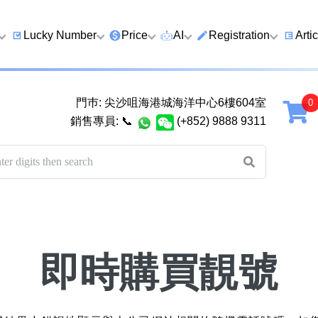
Lucky Number
Price
AI
Registration
Arti
9 Prefix
Clearance
AI Number Search
Prepaid Card Real N
Lucky
Registration
Guid
門巿: 尖沙咀海港城海洋中心6樓604室
Qi
6 Prefix
Below 2K
AI Analyze Number
銷售專員:
📞
(+852) 9888 9311
Check Prepaid Card
How t
Four Ending Digits
2K–5K
AI Analyze Birth
Balance
Numb
Four Ending Digits
5K–10K
AI Valuation
Five 
Chan
Five+ Ending Digits
10K–20K
Five Element Calculator
Dual
888 Ending
20K–50K
Number Valuation Game
Guid
即時購買靚號
999 Ending
Super VIP
Yijing 64 Hexagrams
How 
666 Ending
Wong Tai Sin Spiritual
to a 
八
九
十
Fortune Telling