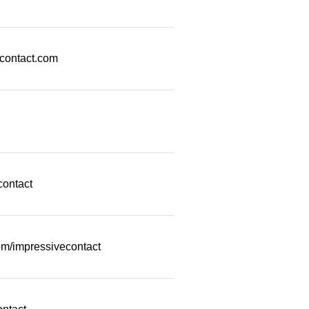
econtact.com
contact
m/impressivecontact