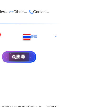
cles
Others
Contact
ame
 Number Buying
Premium Vehicle Plates
HK Tsim Sha Tsui Store
Whatsapp/Wech
e
泰國
▼
Premium Domains
Guangzhou Nansha
9888 9311
Address: 4th F
o Choose a Lucky
Postpaid and Prepaid
Malaysia Selangor
Hotline: 2790
Guangsheng 
er
Prepaid SIM from HK$25
Address: 6-3-2
Plans
Nansha Street
搜尋
Address: Ocea
Prima E U13/E
Things to Do Before
District, Guan
Postpaid SIM from HK$58
Other Services
Harbour City,
Alam, 40170 
ging Number
Consignment
604
Selangor, Mal
Purchase Flow & Terms
 WhatsApp Setup
Become Partner
Sales T&C
×
e
About Us
Terms and Conditions
to Change WhatsApp
New Number
Privacy Policy