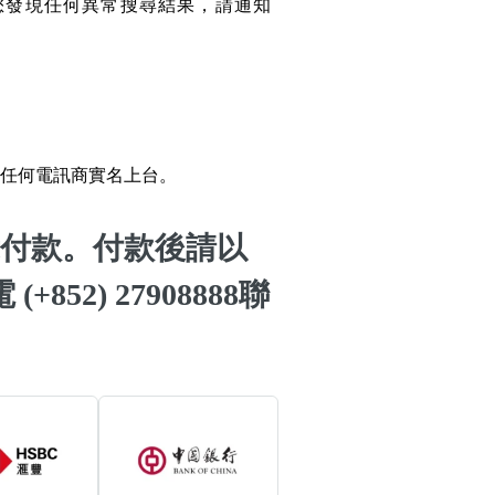
您發現任何異常搜尋結果，請通知
o Change WeChat to
w Number
搜尋
WhatsApp Without
清除全部分類
g Contact Guide
o Calculate Phone
任何電訊商實名上台。
r with Yijing
o Calculate Phone
付款。付款後請以
r Life Number
(+852) 27908888聯
搜尋
清除全部分類
al Articles
er
mmendations
大數字
5萬以上
生天延
 Posts