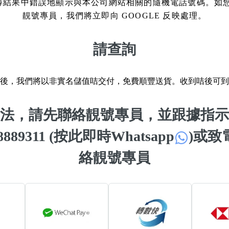
More 8
 搜尋結果中錯誤地顯示與本公司網站相關的隨機電話號碼。如
How t
靚號專員，我們將立即向 GOOGLE 反映處理。
a Ne
Two Digits
Send 
Three Digits
請查詢
Addin
Yin Yang Knife
n Jin
How t
後，我們將以非實名儲值咭交付，免費順豐送貨。收到咭後可到
Numbe
9888 Prefix
How t
Couplet Numbers
法，請先聯絡靚號專員，並跟據指示
ories
Numbe
ABAB Ending
 98889311 (按此即時Whatsapp
)
或致電 
FAQ
AABBB Ending
絡靚號專員
Tutori
Snake Ending
Numb
2 Prefix
Reco
6字頭
無4字
無5字
多8字
9888頭
二字號
三字號
全
All Lucky Number
Trend