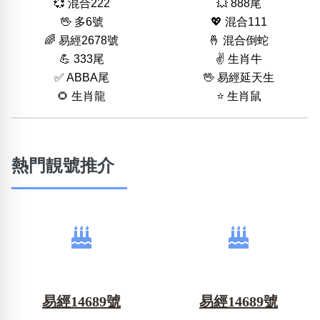
💞 混合222
💥 888尾
🖖 多6號
💖 混合111
🌈 易經2678號
🤞 混合倒蛇
💪 333尾
✌️ 生肖牛
✅ ABBA尾
🖖 易經延天生
🌻 生肖龍
⭐️ 生肖鼠
熱門靚號推介
易經14689號
易經14689號