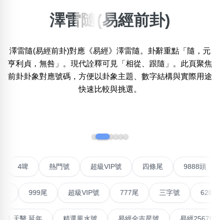
澤雷隨(易經前卦)
×
精準位置搜尋
澤雷隨(易經前卦)對應《易經》澤雷隨。卦辭重點「隨，元
位置:
一
二
三
四
五
六
七
八
九
十
亨利貞，無咎」。現代詮釋可見「相從、跟隨」。此頁聚焦
前卦卦象對應號碼，方便以卦象主題、數字結構與實際用途
快速比較與挑選。
搜尋
清除全部分類
‹
›
不包含數字
無0
無1
無2
無3
無4
無5
無6
無7
無8
無9
對聯號
4啤
熱門號
超級VIP號
四條尾
988
999尾
超級VIP號
777尾
三字號
6288頭
搜尋
清除全部分類
最高能量生氣 天醫 延年
精選風水號
易經全吉星號
易