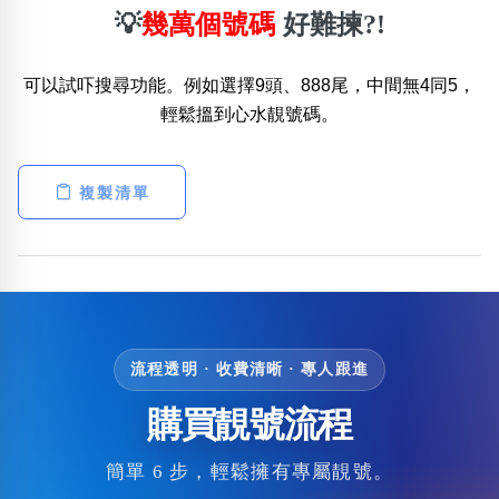
💡
幾萬個號碼
好難揀?!
可以試吓搜尋功能。例如選擇9頭、888尾，中間無4同5，
輕鬆搵到心水靚號碼。
複製清單
流程透明 · 收費清晰 · 專人跟進
購買靚號流程
簡單 6 步，輕鬆擁有專屬靚號。