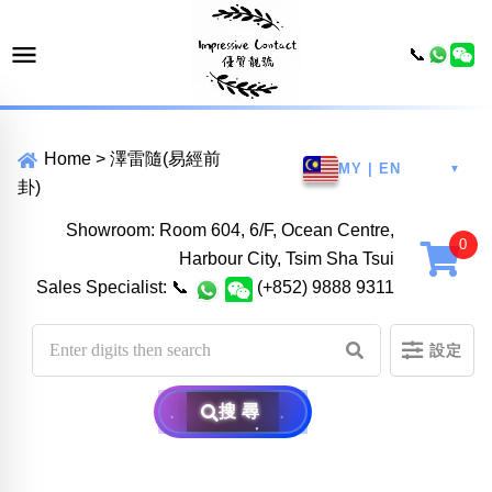
📞
Home
>
澤雷隨(易經前
MY | EN
▼
卦)
Showroom: Room 604, 6/F, Ocean Centre,
Harbour City, Tsim Sha Tsui
Sales Specialist:
📞
(+852) 9888 9311
設定
搜尋