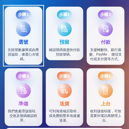
步驟1
步驟2
步驟3
選號
預留
付款
在靚號數據庫或由專
確認號碼後盡快付款
支援轉數快、銀行過
員協助，揀選心水號
預留號碼。
數、PayMe 、微信支
碼。
付或支付寶等方式。
步驟4
步驟5
步驟6
SF
準備
送貨
上台
我們會處理儲值咭、
可到海港城店取咭，
收到儲值咭後，可按
交收及號碼確認程
或免費順豐本地速遞
需要到電訊商辦理上
序。
送達。
台。