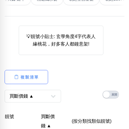
熱門分類
888尾
999尾
777尾
9字頭
6字頭
無4字
無5字
多8字
9888頭
二字號
三字號
💡靚號小貼士: 玄學角度4字代表人
全大數字
5萬以上
生天延
全吉星(全號)
緣桃花，好多客人都鐘意架!
搜尋
清除全部分類
複製清單
高級分類
i
幸運號分類
風水號分類
靚號
買斷價
幸運分類
生天延/貴財成
(按分類找類似靚號)
錢 ▲
基本分類
五行