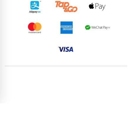
90070534
98898015
62018821
58163184
91295524
60161024
66945722
58865421
53088406
97468491
pricebook-chinese-zodiac-rabbit
pricebook-premium-vip