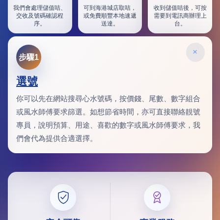
我們會處理儲值咭、
可到海港城店取咭，
收到儲值咭後，可按
交收及號碼確認程
或免費順豐本地速遞
需要到電訊商辦理上
序。
送達。
台。
×
步驟1
選號
你可以先在網站搜尋心水號碼，按價錢、尾數、數字組合
或風水師傅要求篩選。如想節省時間，亦可直接聯絡靚號
專員，說明預算、用途、喜歡的數字或風水師傅要求，我
們會代為提供合適選擇。