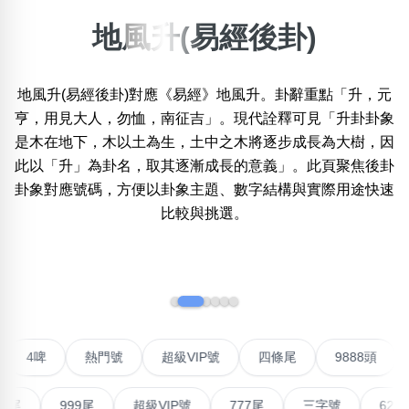
地風升(易經後卦)
×
精準位置搜尋
地風升(易經後卦)對應《易經》地風升。卦辭重點「升，元
位置:
一
二
三
四
五
六
七
八
九
十
亨，用見大人，勿恤，南征吉」。現代詮釋可見「升卦卦象
是木在地下，木以土為生，土中之木將逐步成長為大樹，因
此以「升」為卦名，取其逐漸成長的意義」。此頁聚焦後卦
卦象對應號碼，方便以卦象主題、數字結構與實際用途快速
搜尋
清除全部分類
比較與挑選。
‹
›
不包含數字
無0
無1
無2
無3
無4
無5
無6
無7
無8
無9
聯號
4啤
熱門號
超級VIP號
四條尾
9888
搜尋
清除全部分類
999尾
超級VIP號
777尾
三字號
6288頭