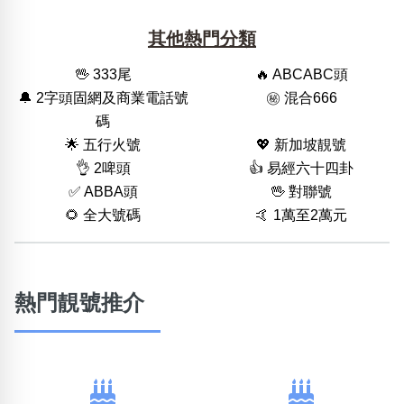
其他熱門分類
🖖 333尾
🔥 ABCABC頭
🔔 2字頭固網及商業電話號
㊙️ 混合666
碼
🌟 五行火號
💖 新加坡靚號
👌 2啤頭
👍 易經六十四卦
✅ ABBA頭
🖖 對聯號
🌻 全大號碼
🤙 1萬至2萬元
熱門靚號推介