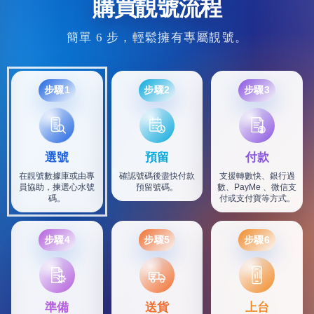
購買靚號流程
簡單 6 步，輕鬆擁有專屬靚號。
步驟1
步驟2
步驟3
選號
預留
付款
在靚號數據庫或由專
確認號碼後盡快付款
支援轉數快、銀行過
員協助，揀選心水號
預留號碼。
數、PayMe 、微信支
碼。
付或支付寶等方式。
步驟4
步驟5
步驟6
SF
準備
送貨
上台