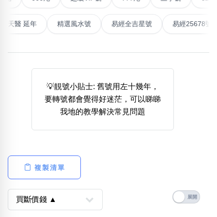
高能量生氣 天醫 延年
精選風水號
易經全吉星號
易經2
熱門分類
888尾
999尾
777尾
9字頭
6字頭
無4字
無5字
多8字
9888頭
二字號
三字號
全大數字
5萬以上
生天延
全吉星(全號)
搜尋
💡靚號小貼士: 舊號用左十幾年，
清除全部分類
要轉號都會覺得好迷茫，可以睇睇
我地的教學解決常見問題
高級分類
i
複製清單
幸運號分類
風水號分類
幸運分類
生天延/貴財成
基本分類
五行