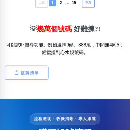
…
1
2
15
上頁
下頁
💡
幾萬個號碼
好難揀?!
可以試吓搜尋功能。例如選擇9頭、888尾，中間無4同5，
輕鬆搵到心水靚號碼。
複製清單
流程透明 · 收費清晰 · 專人跟進