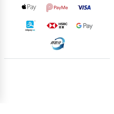
97873085
98054038
61191295
77785003
98798609
80120173
86875397
86537117
89789869
64122647
pricebook-yijing-1349
pricebook-ending-3-set