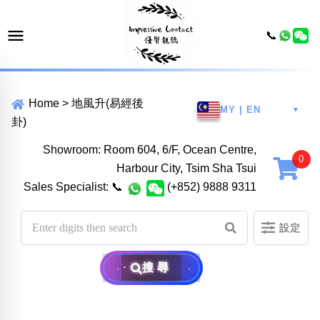
📞
Home
>
地風升(易經後
MY | EN
▼
卦)
Showroom: Room 604, 6/F, Ocean Centre,
Harbour City, Tsim Sha Tsui
Sales Specialist:
📞
(+852) 9888 9311
設定
搜尋