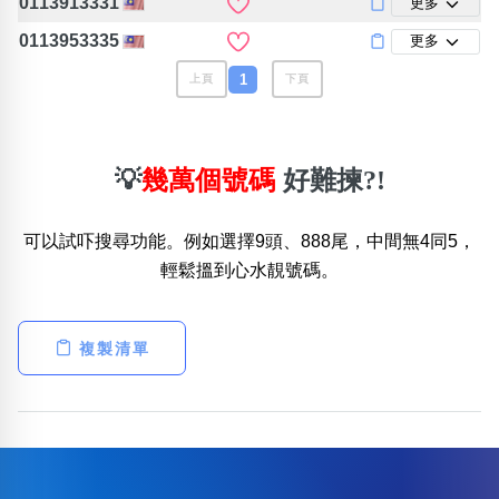
0113913331
更多
0113953335
更多
1
上頁
下頁
💡
幾萬個號碼
好難揀?!
可以試吓搜尋功能。例如選擇9頭、888尾，中間無4同5，
輕鬆搵到心水靚號碼。
複製清單