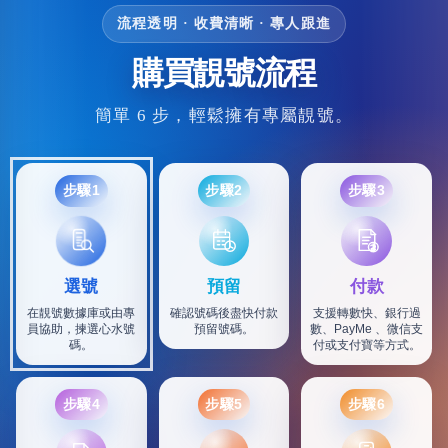
流程透明 · 收費清晰 · 專人跟進
購買靚號流程
簡單 6 步，輕鬆擁有專屬靚號。
步驟1
步驟2
步驟3
選號
預留
付款
在靚號數據庫或由專
確認號碼後盡快付款
支援轉數快、銀行過
員協助，揀選心水號
預留號碼。
數、PayMe 、微信支
碼。
付或支付寶等方式。
步驟4
步驟5
步驟6