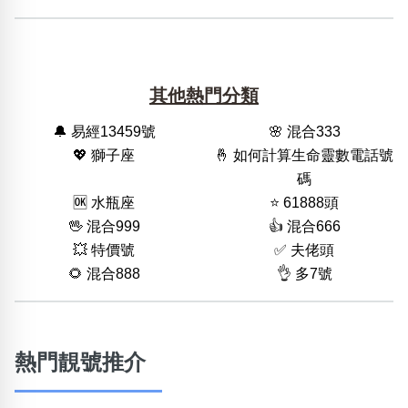
其他熱門分類
🔔 易經13459號
🌸 混合333
💖 獅子座
🤞 如何計算生命靈數電話號
碼
🆗️ 水瓶座
⭐️ 61888頭
🖖 混合999
👍 混合666
💥 特價號
✅ 夫佬頭
🌻 混合888
👌 多7號
熱門靚號推介