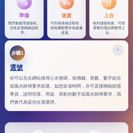
SF
準備
送貨
上台
我們會處理儲值咭、
可到海港城店取咭，
收到儲值咭後，可按
交收及號碼確認程
或免費順豐本地速遞
需要到電訊商辦理上
序。
送達。
台。
×
步驟1
選號
你可以先在網站搜尋心水號碼，按價錢、尾數、數字組合
或風水師傅要求篩選。如想節省時間，亦可直接聯絡靚號
專員，說明預算、用途、喜歡的數字或風水師傅要求，我
們會代為提供合適選擇。