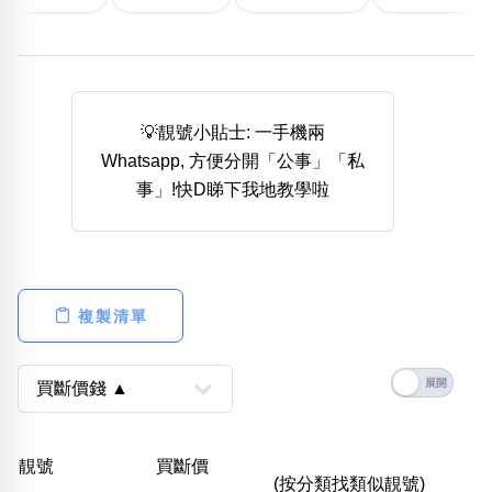
熱門分類
888尾
999尾
777尾
9字頭
6字頭
無4字
無5字
多8字
9888頭
二字號
三字號
全大數字
5萬以上
生天延
全吉星(全號)
💡靚號小貼士: 一手機兩
搜尋
Whatsapp, 方便分開「公事」「私
清除全部分類
事」!快D睇下我地教學啦
高級分類
i
複製清單
幸運號分類
風水號分類
幸運分類
生天延/貴財成
基本分類
五行
靚號
買斷價
位置分類
易經六四卦象
(按分類找類似靚號)