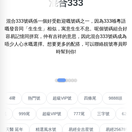
混合333
×
精準位置搜尋
混合333號碼係一個好受歡迎嘅號碼之一，因為333喺粵語
位置:
嘅發音同「生生生」相似，寓意生生不息。呢個號碼組合好
一
二
三
四
五
六
七
八
九
十
容易記憶同拼寫，仲有吉祥的意思，因此混合333號碼成為
唔少人心水嘅選擇。想要更多的配搭，可以聯絡靚號專員即
時幫到你!
搜尋
清除全部分類
‹
›
不包含數字
無0
無1
無2
無3
無4
無5
無6
無7
無8
無9
聯號
4啤
熱門號
超級VIP號
四條尾
9888
搜尋
999尾
超級VIP號
777尾
三字號
6288頭
清除全部分類
高能量生氣 天醫 延年
精選風水號
易經全吉星號
易經2