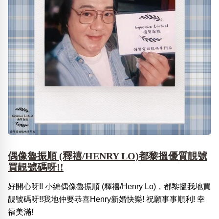
偶像魯振順 (釋禧/HENRY LO)都黎搵優質靚號
買靚號碼呀!!
好開心呀!! 小編偶像魯振順 (釋禧/Henry Lo)，都黎搵我地買
靚號碼呀!!我地仲要恭喜Henry新婚快樂! 祝願事事順利! 幸
福美滿!