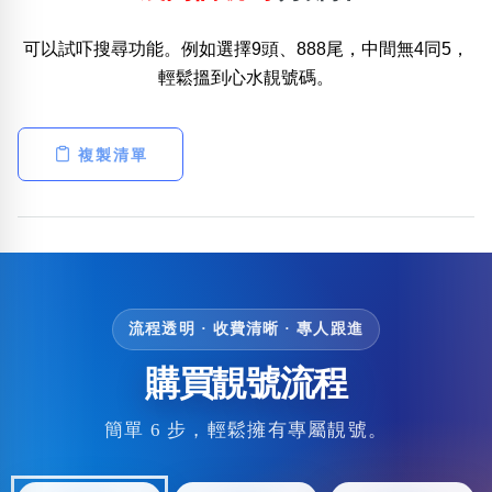
可以試吓搜尋功能。例如選擇9頭、888尾，中間無4同5，
輕鬆搵到心水靚號碼。
複製清單
流程透明 · 收費清晰 · 專人跟進
購買靚號流程
簡單 6 步，輕鬆擁有專屬靚號。