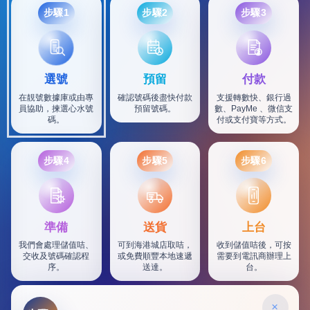
步驟1
步驟2
步驟3
選號
預留
付款
在靚號數據庫或由專
確認號碼後盡快付款
支援轉數快、銀行過
員協助，揀選心水號
預留號碼。
數、PayMe 、微信支
碼。
付或支付寶等方式。
步驟4
步驟5
步驟6
SF
準備
送貨
上台
我們會處理儲值咭、
可到海港城店取咭，
收到儲值咭後，可按
交收及號碼確認程
或免費順豐本地速遞
需要到電訊商辦理上
序。
送達。
台。
×