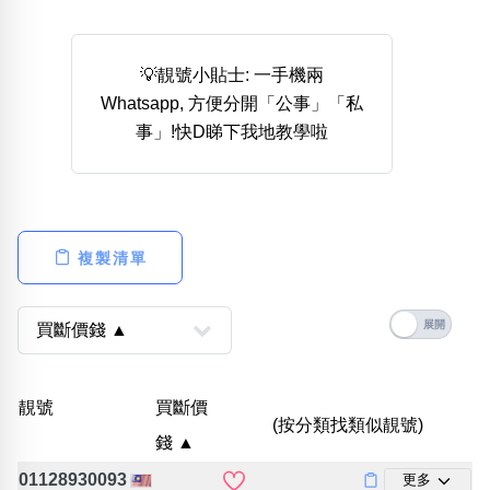
熱門分類
888尾
999尾
777尾
9字頭
6字頭
無4字
💡靚號小貼士: 一手機兩
無5字
多8字
9888頭
二字號
三字號
Whatsapp, 方便分開「公事」「私
全大數字
5萬以上
生天延
全吉星(全號)
事」!快D睇下我地教學啦
搜尋
清除全部分類
複製清單
高級分類
i
幸運號分類
風水號分類
靚號
買斷價
(按分類找類似靚號)
幸運分類
生天延/貴財成
錢 ▲
基本分類
五行
位置分類
易經六四卦象
01128930093
更多