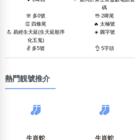
碼
🌸 多0號
🖖 2啤尾
👏 四條尾
🔥 太極號
💪 易經生天延(生天延順序
☀️ 圓字號
化五鬼)
✌️ 多5號
👌 5字頭
熱門靚號推介
生肖蛇
生肖蛇