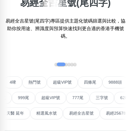
易經全吉星號(尾四字)
×
精準位置搜尋
易經全吉星號(尾四字)專區提供主題化號碼篩選與比較，協
位置:
助你按用途、辨識度與預算快速找到更合適的香港手機號
一
二
三
四
五
六
七
八
九
十
碼。
搜尋
‹
›
清除全部分類
對聯號
4啤
熱門號
超級VIP號
四條尾
988
不包含數字
無0
無1
無2
無3
無4
無5
無6
無7
無8
無9
999尾
超級VIP號
777尾
三字號
6288頭
搜尋
最高能量生氣 天醫 延年
精選風水號
易經全吉星號
易經
清除全部分類