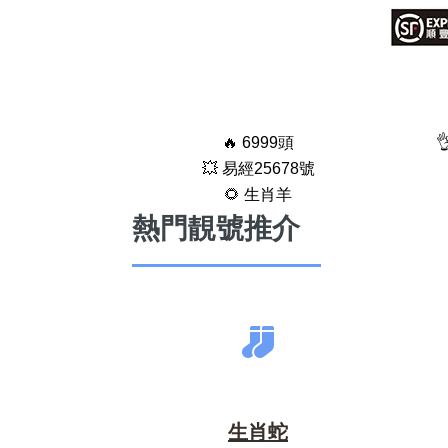
🔥 6999頭
💥 易經25678號
🌻 生肖羊
熱門靚號推介
生肖蛇