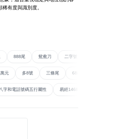
o Change WeChat to
顧稀有度與識別度。
w Number
搜尋
WhatsApp Without
›
清除全部分類
g Contact Guide
o Calculate Phone
r with Yijing
五條尾以上
888尾
鴛鴦刀
二字號
愛情號
對
o Calculate Phone
多8號
三條尾
6888頭
666尾
順蛇尾
99
r Life Number
搜尋
清除全部分類
泰
計算八字和電話號碼五行屬性
易經14689號
五行無
al Articles
er
mmendations
大數字
5萬以上
生天延
 Posts