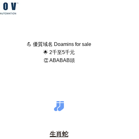
💪 優質域名 Doamins for sale
🌟 2千至5千元
👏 ABABAB頭
生肖蛇