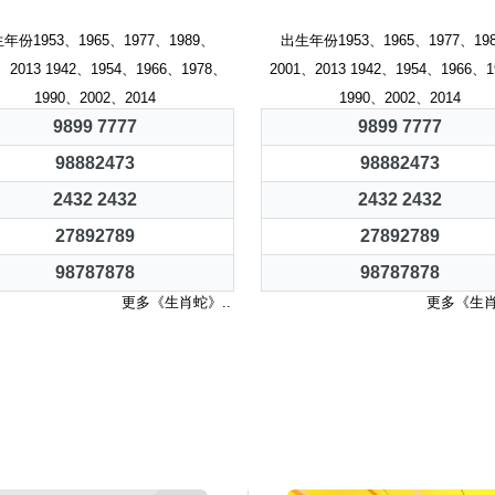
年份1953、1965、1977、1989、
出生年份1953、1965、1977、19
、2013 1942、1954、1966、1978、
2001、2013 1942、1954、1966、
1990、2002、2014
1990、2002、2014
9899 7777
9899 7777
98882473
98882473
2432 2432
2432 2432
27892789
27892789
98787878
98787878
更多《生肖蛇》..
更多《生肖