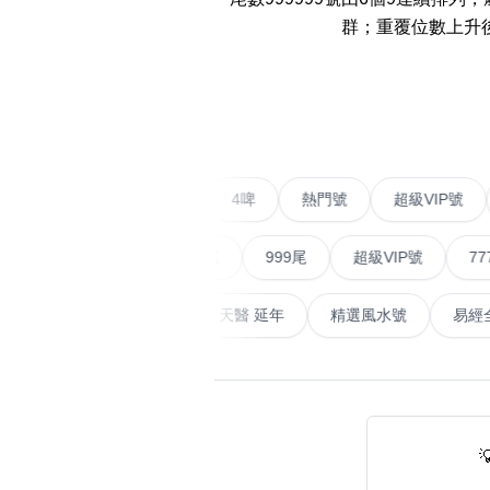
群；重覆位數上升
14689 number
featured Feng Shui
‹
Numbers
Customerized San Ti
不包含數字
Feng Shui Masters
二字號
愛情號
對聯號
4啤
熱門號
超級V
無0
無1
無2
無3
無4
無5
無6
無7
無8
無9
All Feng Shui Categ
順蛇尾
999尾
超級VIP號
777尾
(200+)
天大畜
易經延天生
最高能量生氣 天醫 延年
精選風水
熱門分類
888尾
999尾
777尾
9字頭
全吉星(全號)