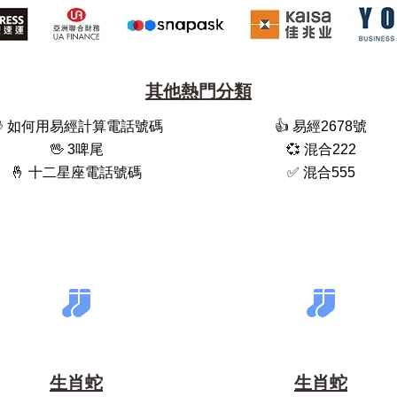
其他熱門分類
👌 如何用易經計算電話號碼
👍 易經2678號
🖖 3啤尾
💞 混合222
🤞 十二星座電話號碼
✅ 混合555
生肖蛇
生肖蛇