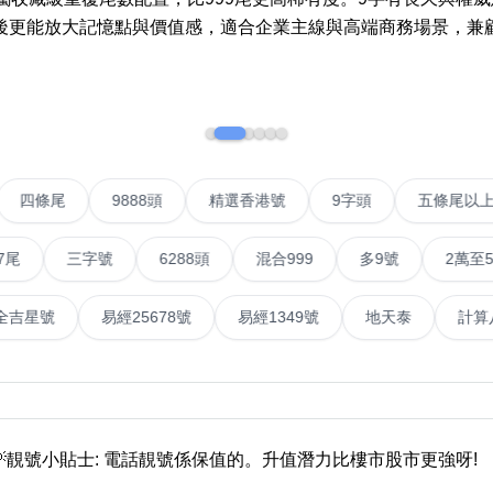
More 8
How t
後更能放大記憶點與價值感，適合企業主線與高端商務場景，兼
a Ne
Two Digits
Send 
Three Digits
Addin
Yin Yang Knife
n Jin
How t
Numbe
9888 Prefix
IP號
四條尾
9888頭
精選香港號
9字頭
How t
Couplet Numbers
ories
三字號
6288頭
混合999
多9號
2萬至5萬元
Numbe
ABAB Ending
FAQ
號
易經全吉星號
易經25678號
易經1349號
地天
AABBB Ending
Tutori
Snake Ending
Numb
2 Prefix
Reco
6字頭
無4字
無5字
多8字
9888頭
二字號
三字號
全
💡靚號小貼士: 電話靚號係保值的。升值潛力比樓市股市更強呀!
All Lucky Number
Trend