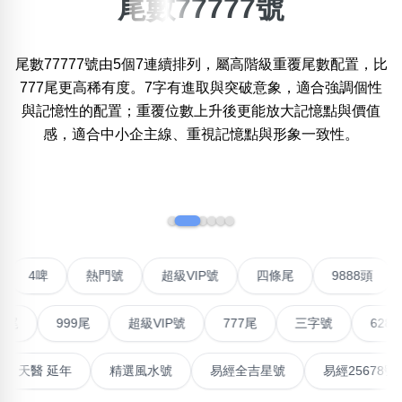
尾數77777號
×
精準位置搜尋
尾數77777號由5個7連續排列，屬高階級重覆尾數配置，比
位置:
777尾更高稀有度。7字有進取與突破意象，適合強調個性
一
二
三
四
五
六
七
八
九
十
與記憶性的配置；重覆位數上升後更能放大記憶點與價值
感，適合中小企主線、重視記憶點與形象一致性。
搜尋
清除全部分類
‹
›
不包含數字
對聯號
4啤
熱門號
超級VIP號
四條尾
9888
無0
無1
無2
無3
無4
無5
無6
無7
無8
無9
999尾
超級VIP號
777尾
三字號
6288頭
搜尋
清除全部分類
最高能量生氣 天醫 延年
精選風水號
易經全吉星號
易經