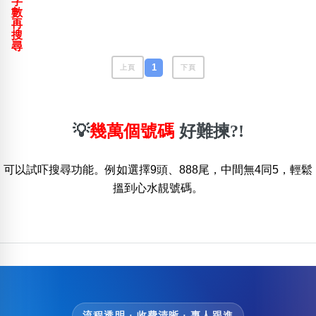
字
包含數字
數
再
次數分類
搜
生日分類
尋
搜尋
1
上頁
下頁
清除全部分類
💡
幾萬個號碼
好難揀?!
可以試吓搜尋功能。例如選擇9頭、888尾，中間無4同5，輕鬆
搵到心水靚號碼。
流程透明 · 收費清晰 · 專人跟進