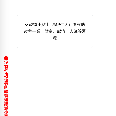
熱門分類
888尾
999尾
777尾
9字頭
6字頭
無4字
無5字
多8字
9888頭
二字號
三字號
💡靚號小貼士: 易經生天延號有助
全大數字
5萬以上
生天延
全吉星(全號)
改善事業、財富、感情、人緣等運
搜尋
程
清除全部分類
沒
高級分類
i
有
你
所
搜
尋
的
靚
幸運號分類
風水號分類
號!
建
幸運分類
生天延/貴財成
議
基本分類
五行
減
少
位置分類
易經六四卦象