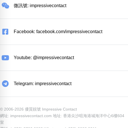
微訊號: impressivecontact
Facebook: facebook.com/impressivecontact
Youtube: @impressivecontact
Telegram: impressivecontact
© 2006-2026 優質靚號 Impressive Contact
網址: impressivecontact.com 地址: 香港尖沙咀海港城海洋中心6樓604
室