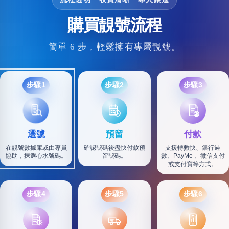
購買靚號流程
簡單 6 步，輕鬆擁有專屬靚號。
步驟1
步驟2
步驟3
選號
預留
付款
在靚號數據庫或由專員
確認號碼後盡快付款預
支援轉數快、銀行過
協助，揀選心水號碼。
留號碼。
數、PayMe 、微信支付
或支付寶等方式。
步驟4
步驟5
步驟6
SF