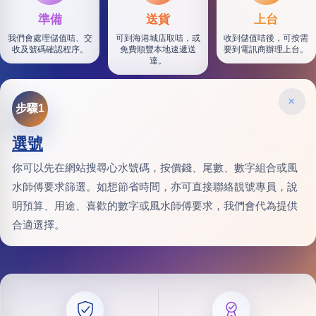
準備
送貨
上台
我們會處理儲值咭、交
可到海港城店取咭，或
收到儲值咭後，可按需
收及號碼確認程序。
免費順豐本地速遞送
要到電訊商辦理上台。
達。
×
步驟1
選號
你可以先在網站搜尋心水號碼，按價錢、尾數、數字組合或風
水師傅要求篩選。如想節省時間，亦可直接聯絡靚號專員，說
明預算、用途、喜歡的數字或風水師傅要求，我們會代為提供
合適選擇。