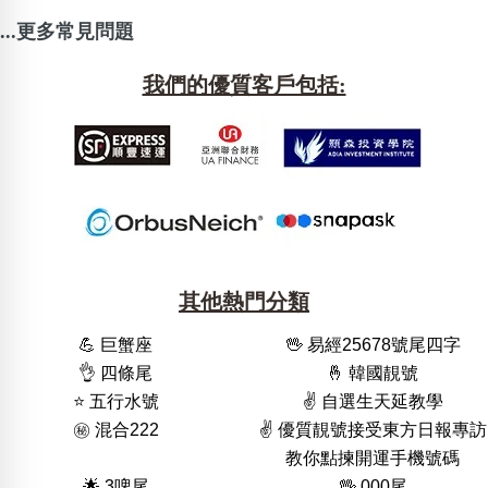
...更多常見問題
我們的優質客戶包括:
其他熱門分類
💪 巨蟹座
🖖 易經25678號尾四字
👌 四條尾
🤞 韓國靚號
⭐️ 五行水號
✌️ 自選生天延教學
㊙️ 混合222
✌️ 優質靚號接受東方日報專訪
教你點揀開運手機號碼
🌟 3啤尾
🖖 000尾