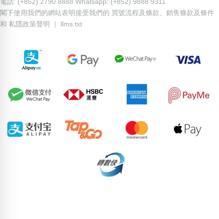
電話: (+852) 2790 8888 Whatsapp: (+852) 9888 9311
閣下使用我們的網站表明接受我們的
買號流程及條款
、
銷售條款及條件
和
私隱政策聲明
｜
llms.txt
62155550
83039016
88274498
58612026
73664656
64461311
88498771
96293092
51777630
76201288
pricebook-jiying-san-tin-jin
pricebook-chinese-zodiac-snake