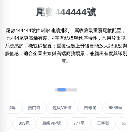
尾數444444號
×
精準位置搜尋
尾數444444號由6個4連續排列，屬收藏級重覆尾數配置，
位置:
一
二
三
四
五
六
七
八
九
十
比444尾更高稀有度。4字有結構與秩序特性，常用於重視
系統感的手機號碼配置；重覆位數上升後更能放大記憶點與
價值感，適合企業主線與高端商務場景，兼顧稀有度與識別
度。
搜尋
清除全部分類
‹
›
不包含數字
無0
無1
無2
無3
無4
無5
無6
無7
無8
無9
聯號
4啤
熱門號
超級VIP號
四條尾
9888頭
搜尋
999尾
超級VIP號
777尾
三字號
6288頭
清除全部分類