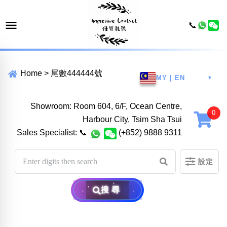
📞
Home
>
尾數444444號
MY | EN
▼
Showroom: Room 604, 6/F, Ocean Centre,
Harbour City, Tsim Sha Tsui
Sales Specialist:
📞
(+852) 9888 9311
設定
搜尋