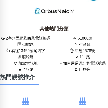
其他熱門分類
🖖 2字頭固網及商業電話號碼
🤞 61888頭
🆗️ 倒蛇尾
🤙 生肖龍
👍 易經13459號尾四字
👌 易經2678號
✌️ 順蛇尾
☀️ 111尾
🌻 加拿大靚號
⭐️ 如何用易經計算電話號碼
🔥 777尾
👏 巨蟹座
熱門靚號推介