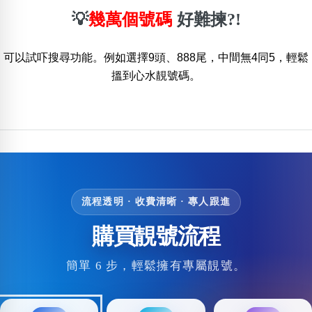
位置分類
易經六四卦象
💡
幾萬個號碼
好難揀?!
包含數字
次數分類
可以試吓搜尋功能。例如選擇9頭、888尾，中間無4同5，輕鬆
生日分類
搵到心水靚號碼。
搜尋
清除全部分類
流程透明 · 收費清晰 · 專人跟進
購買靚號流程
簡單 6 步，輕鬆擁有專屬靚號。