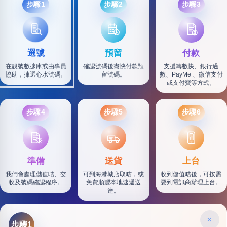
步驟1
步驟2
步驟3
選號
預留
付款
在靚號數據庫或由專員
確認號碼後盡快付款預
支援轉數快、銀行過
協助，揀選心水號碼。
留號碼。
數、PayMe 、微信支付
或支付寶等方式。
步驟4
步驟5
步驟6
SF
準備
送貨
上台
我們會處理儲值咭、交
可到海港城店取咭，或
收到儲值咭後，可按需
收及號碼確認程序。
免費順豐本地速遞送
要到電訊商辦理上台。
達。
×
步驟1