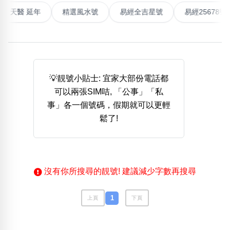
高能量生氣 天醫 延年
精選風水號
易經全吉星號
易經25
熱門分類
888尾
999尾
777尾
9字頭
6字頭
無4字
無5字
多8字
9888頭
二字號
三字號
全大數字
5萬以上
生天延
全吉星(全號)
💡靚號小貼士: 宜家大部份電話都
搜尋
可以兩張SIM咭, 「公事」「私
清除全部分類
事」各一個號碼，假期就可以更輕
鬆了!
高級分類
i
沒有你所搜尋的靚號! 建議減少字數再搜尋
幸運號分類
風水號分類
1
上頁
下頁
幸運分類
生天延/貴財成
基本分類
五行