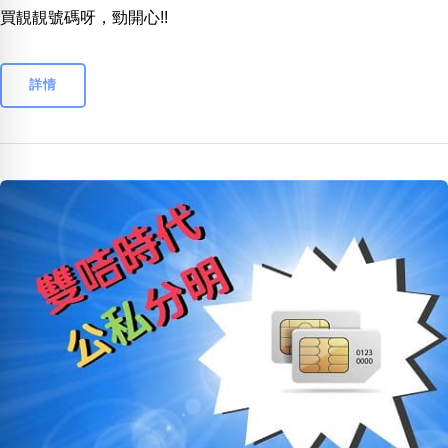
買靚靚號碼呀，勁開心!!
詳情