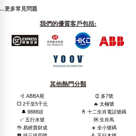
...更多常見問題
我們的優質客戶包括:
其他熱門分類
🤙 ABBA尾
👏 多7號
💥 2千至5千元
🔥 太極號
🔔 9888頭
🤞 十二生肖電話號碼
✅ 五行水號
🆗️ 生肖馬
🖖 易經貴財成
☀️ 全小號碼
💖 搞三搞四號
💪 五行木號