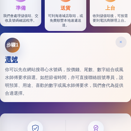
準備
送貨
上台
我們會處理儲值咭、交
可到海港城店取咭，或
收到儲值咭後，可按需
收及號碼確認程序。
免費順豐本地速遞送
要到電訊商辦理上台。
達。
×
步驟1
選號
你可以先在網站搜尋心水號碼，按價錢、尾數、數字組合或風
水師傅要求篩選。如想節省時間，亦可直接聯絡靚號專員，說
明預算、用途、喜歡的數字或風水師傅要求，我們會代為提供
合適選擇。