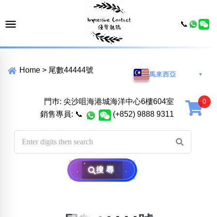
📞
Home
>
尾數44444號
馬來西亞
▼
門巿: 尖沙咀海港城海洋中心6樓604室
銷售專員:
📞
(+852) 9888 9311
搜尋