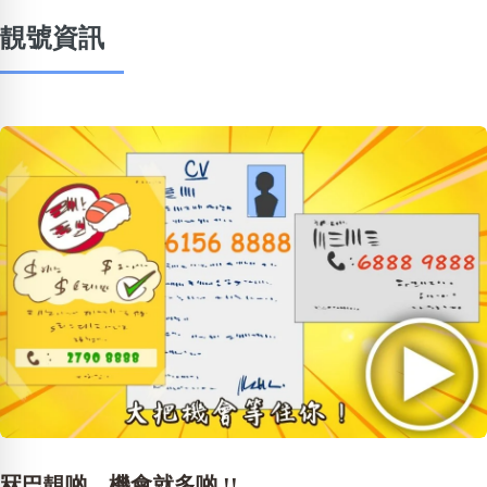
靚號資訊
冧巴靚啲，機會就多啲 !!