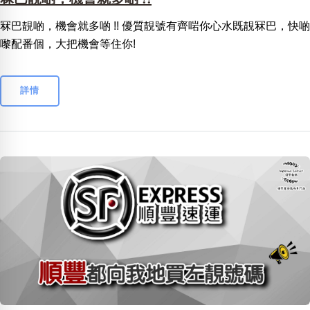
冧巴靚啲，機會就多啲 !! 優質靚號有齊啱你心水既靚冧巴，快啲
嚟配番個，大把機會等住你!
詳情