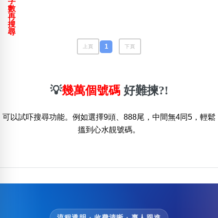
字
包含數字
數
再
次數分類
搜
生日分類
尋
搜尋
1
上頁
下頁
清除全部分類
💡
幾萬個號碼
好難揀?!
可以試吓搜尋功能。例如選擇9頭、888尾，中間無4同5，輕鬆
搵到心水靚號碼。
流程透明 · 收費清晰 · 專人跟進