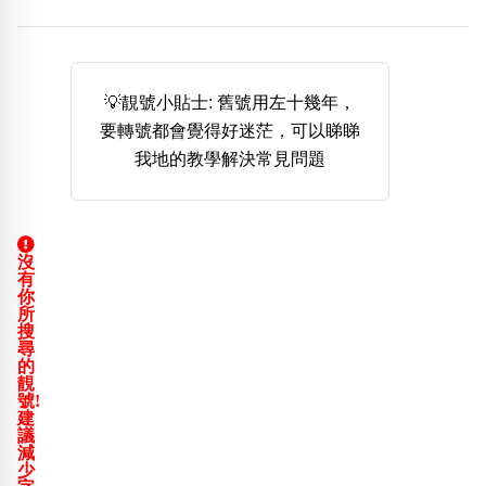
熱門分類
888尾
999尾
777尾
9字頭
6字頭
無4字
無5字
多8字
9888頭
二字號
三字號
💡靚號小貼士: 舊號用左十幾年，
全大數字
5萬以上
生天延
全吉星(全號)
要轉號都會覺得好迷茫，可以睇睇
搜尋
我地的教學解決常見問題
清除全部分類
沒
高級分類
i
有
你
所
搜
尋
的
靚
幸運號分類
風水號分類
號!
建
幸運分類
生天延/貴財成
議
基本分類
五行
減
少
位置分類
易經六四卦象