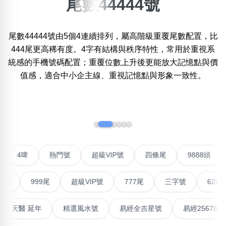
尾數44444號
×
精準位置搜尋
尾數44444號由5個4連續排列，屬高階級重覆尾數配置，比
位置:
444尾更高稀有度。4字有結構與秩序特性，常用於重視系
一
二
三
四
五
六
七
八
九
十
統感的手機號碼配置；重覆位數上升後更能放大記憶點與價
值感，適合中小企主線、重視記憶點與形象一致性。
搜尋
清除全部分類
‹
›
不包含數字
聯號
4啤
熱門號
超級VIP號
四條尾
9888頭
無0
無1
無2
無3
無4
無5
無6
無7
無8
無9
999尾
超級VIP號
777尾
三字號
6288頭
搜尋
清除全部分類
高能量生氣 天醫 延年
精選風水號
易經全吉星號
易經25