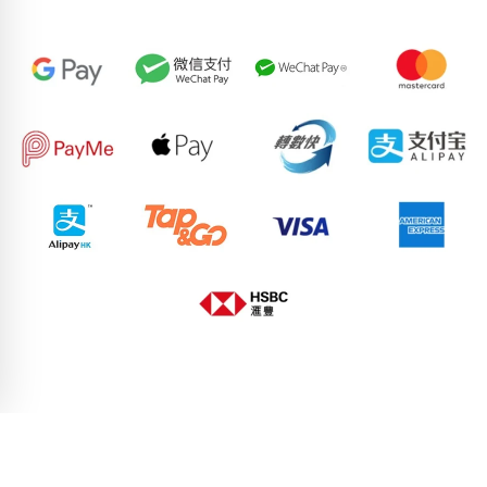
54518502
73687020
68755684
58107168
54946547
77841532
94443859
64732492
74724723
60708233
pricebook-jiying-kwai-choi-sing
pricebook-five-elements-wood