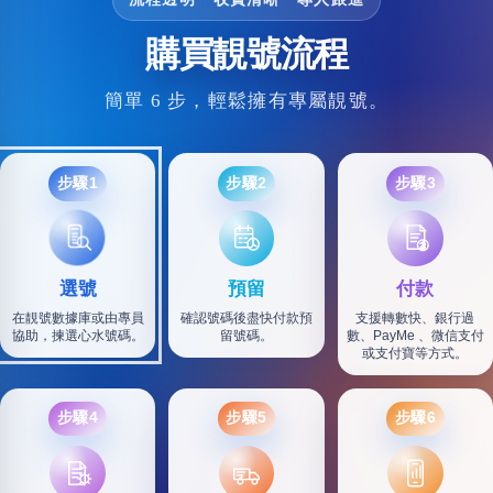
購買靚號流程
簡單 6 步，輕鬆擁有專屬靚號。
步驟1
步驟2
步驟3
選號
預留
付款
在靚號數據庫或由專員
確認號碼後盡快付款預
支援轉數快、銀行過
協助，揀選心水號碼。
留號碼。
數、PayMe 、微信支付
或支付寶等方式。
步驟4
步驟5
步驟6
SF