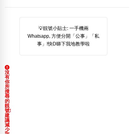
熱門分類
888尾
999尾
777尾
9字頭
6字頭
無4字
無5字
多8字
9888頭
二字號
三字號
💡靚號小貼士: 一手機兩
全大數字
5萬以上
生天延
全吉星(全號)
Whatsapp, 方便分開「公事」「私
搜尋
事」!快D睇下我地教學啦
清除全部分類
沒
高級分類
i
有
你
所
搜
尋
的
靚
幸運號分類
風水號分類
號!
建
幸運分類
生天延/貴財成
議
基本分類
五行
減
少
位置分類
易經六四卦象