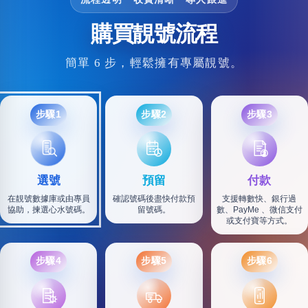
購買靚號流程
簡單 6 步，輕鬆擁有專屬靚號。
步驟1
步驟2
步驟3
選號
預留
付款
在靚號數據庫或由專員
確認號碼後盡快付款預
支援轉數快、銀行過
協助，揀選心水號碼。
留號碼。
數、PayMe 、微信支付
或支付寶等方式。
步驟4
步驟5
步驟6
SF