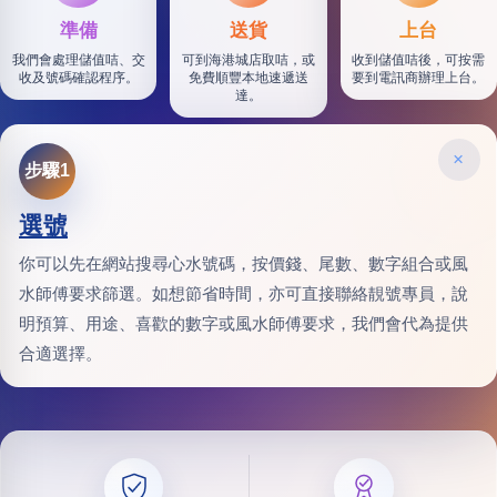
準備
送貨
上台
我們會處理儲值咭、交
可到海港城店取咭，或
收到儲值咭後，可按需
收及號碼確認程序。
免費順豐本地速遞送
要到電訊商辦理上台。
達。
×
步驟1
選號
你可以先在網站搜尋心水號碼，按價錢、尾數、數字組合或風
水師傅要求篩選。如想節省時間，亦可直接聯絡靚號專員，說
明預算、用途、喜歡的數字或風水師傅要求，我們會代為提供
合適選擇。