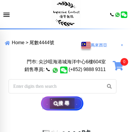
📞
Home
>
尾數4444號
馬來西亞
▼
門巿: 尖沙咀海港城海洋中心6樓604室
銷售專員:
📞
(+852) 9888 9311
搜尋