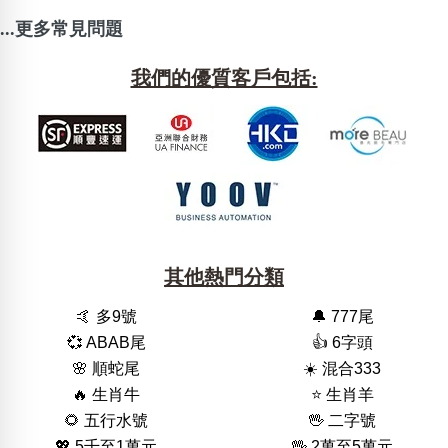
...更多常見問題
我們的優質客戶包括:
其他熱門分類
🤙 多9號
🔔 777尾
💞 ABAB尾
👍 6字頭
🌸 順蛇尾
☀️ 混合333
🔥 生肖牛
⭐️ 生肖羊
🌻 五行水號
🖖 二字號
💖 5千至1萬元
🖖 2萬至5萬元