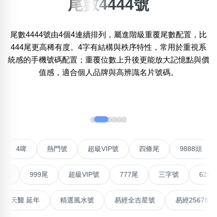
尾數4444號
×
精準位置搜尋
尾數4444號由4個4連續排列，屬進階級重覆尾數配置，比
位置:
444尾更高稀有度。4字有結構與秩序特性，常用於重視系
一
二
三
四
五
六
七
八
九
十
統感的手機號碼配置；重覆位數上升後更能放大記憶點與價
值感，適合個人品牌與高辨識名片號碼。
搜尋
清除全部分類
‹
›
不包含數字
聯號
4啤
熱門號
超級VIP號
四條尾
9888
無0
無1
無2
無3
無4
無5
無6
無7
無8
無9
999尾
超級VIP號
777尾
三字號
6288頭
搜尋
清除全部分類
高能量生氣 天醫 延年
精選風水號
易經全吉星號
易經2