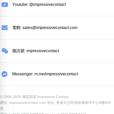
Youtube: @impressivecontact
電郵:
sales@impressivecontact.com
微訊號: impressivecontact
Messenger: m.me/impressivecontact
© 2006-2026 優質靚號 Impressive Contact
網址: impressivecontact.com 地址: 香港尖沙咀海港城海洋中心6樓604
室