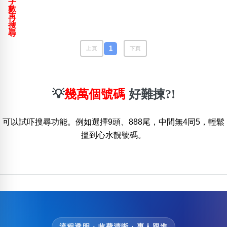
字
包含數字
數
再
次數分類
搜
生日分類
尋
搜尋
1
上頁
下頁
清除全部分類
💡
幾萬個號碼
好難揀?!
可以試吓搜尋功能。例如選擇9頭、888尾，中間無4同5，輕鬆
搵到心水靚號碼。
流程透明 · 收費清晰 · 專人跟進