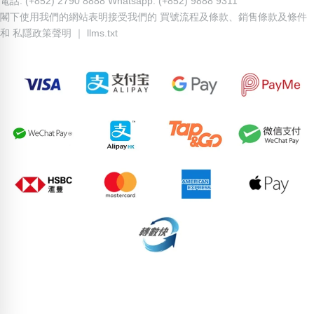
電話: (+852) 2790 8888 Whatsapp: (+852) 9888 9311
閣下使用我們的網站表明接受我們的
買號流程及條款
、
銷售條款及條件
和
私隱政策聲明
｜
llms.txt
88263735
95438119
90397624
64596638
56357666
89171646
81702980
72539770
96565833
60757322
pricebook-starting-6888
pricebook-yijing-1349-last4