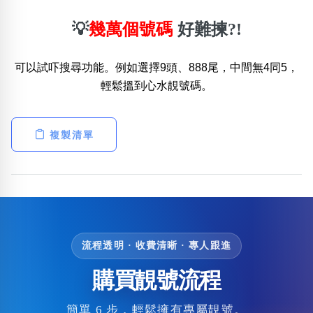
💡
幾萬個號碼
好難揀?!
可以試吓搜尋功能。例如選擇9頭、888尾，中間無4同5，
輕鬆搵到心水靚號碼。
複製清單
流程透明 · 收費清晰 · 專人跟進
購買靚號流程
簡單 6 步，輕鬆擁有專屬靚號。