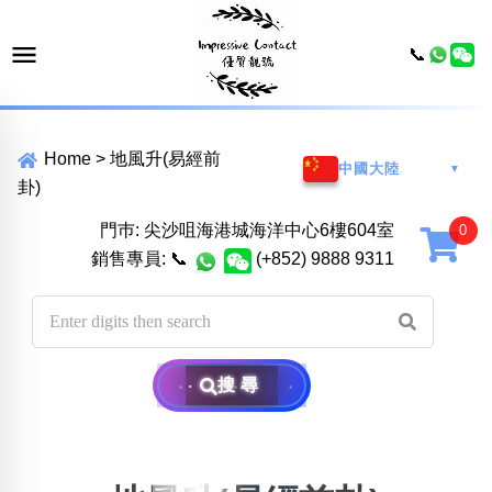
📞
Home
>
地風升(易經前
中國大陸
▼
卦)
門巿: 尖沙咀海港城海洋中心6樓604室
銷售專員:
📞
(+852) 9888 9311
搜尋