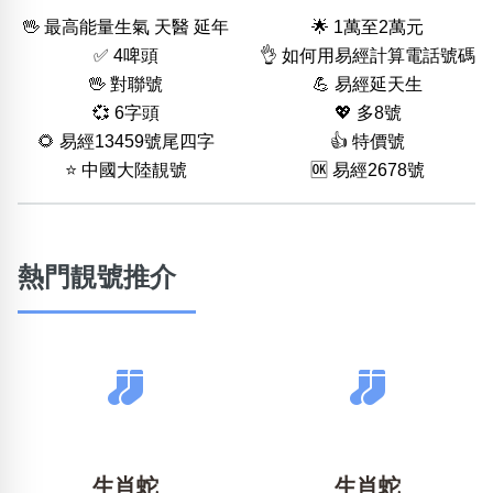
🖖 最高能量生氣 天醫 延年
🌟 1萬至2萬元
✅ 4啤頭
👌 如何用易經計算電話號碼
🖖 對聯號
💪 易經延天生
💞 6字頭
💖 多8號
🌻 易經13459號尾四字
👍 特價號
⭐️ 中國大陸靚號
🆗️ 易經2678號
熱門靚號推介
生肖蛇
生肖蛇