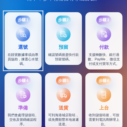
步驟1
步驟2
步驟3
選號
預留
付款
在靚號數據庫或由專
確認號碼後盡快付款
支援轉數快、銀行過
員協助，揀選心水號
預留號碼。
數、PayMe 、微信支
碼。
付或支付寶等方式。
步驟4
步驟5
步驟6
SF
準備
送貨
上台
我們會處理儲值咭、
可到海港城店取咭，
收到儲值咭後，可按
交收及號碼確認程
或免費順豐本地速遞
需要到電訊商辦理上
序。
送達。
台。