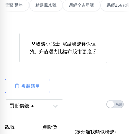
高能量生氣 天醫 延年
精選風水號
易經全吉星號
易經2
熱門分類
888尾
999尾
777尾
9字頭
6字頭
無4字
無5字
多8字
9888頭
二字號
三字號
全大數字
5萬以上
生天延
全吉星(全號)
搜尋
💡靚號小貼士: 電話靚號係保值
清除全部分類
的。升值潛力比樓市股市更強呀!
高級分類
i
複製清單
幸運號分類
風水號分類
幸運分類
生天延/貴財成
基本分類
五行
靚號
買斷價
位置分類
易經六四卦象
(按分類找類似靚號)