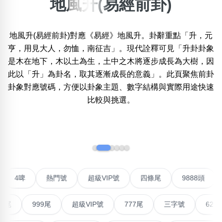
地風升(易經前卦)
×
精準位置搜尋
地風升(易經前卦)對應《易經》地風升。卦辭重點「升，元
位置:
亨，用見大人，勿恤，南征吉」。現代詮釋可見「升卦卦象
一
二
三
四
五
六
七
八
九
十
十一
是木在地下，木以土為生，土中之木將逐步成長為大樹，因
此以「升」為卦名，取其逐漸成長的意義」。此頁聚焦前卦
卦象對應號碼，方便以卦象主題、數字結構與實際用途快速
搜尋
清除全部分類
比較與挑選。
‹
›
不包含數字
無0
無1
無2
無3
無4
無5
無6
無7
無8
無9
聯號
4啤
熱門號
超級VIP號
四條尾
9888
搜尋
清除全部分類
999尾
超級VIP號
777尾
三字號
6288頭