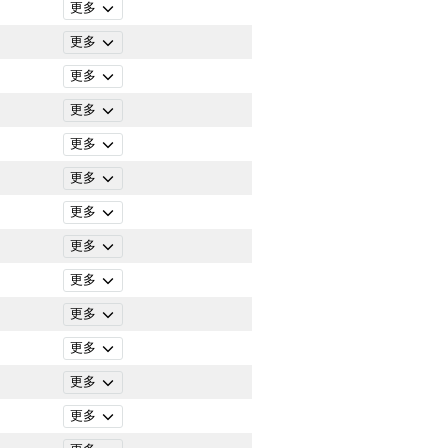
更多
更多
更多
更多
更多
更多
更多
更多
更多
更多
更多
更多
更多