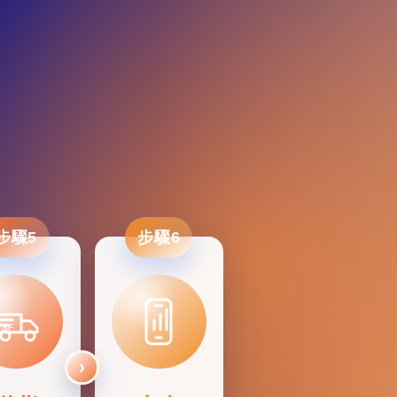
步驟5
步驟6
SF