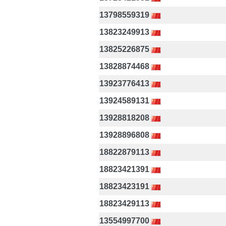
13798559319
13823249913
13825226875
13828874468
13923776413
13924589131
13928818208
13928896808
18822879113
18823421391
18823423191
18823429113
13554997700