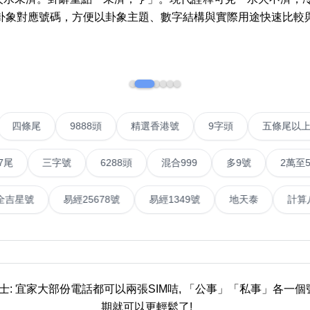
More 8
How t
卦象對應號碼，方便以卦象主題、數字結構與實際用途快速比較
a Ne
Two Digits
Send 
Three Digits
Addin
Yin Yang Knife
n Jin
How t
Numbe
9888 Prefix
IP號
四條尾
9888頭
精選香港號
9字頭
How t
Couplet Numbers
ories
三字號
6288頭
混合999
多9號
2萬至5萬元
Numbe
ABAB Ending
FAQ
號
易經全吉星號
易經25678號
易經1349號
地天
AABBB Ending
Tutori
Snake Ending
Numb
2 Prefix
Reco
6字頭
無4字
無5字
多8字
9888頭
二字號
三字號
全
貼士: 宜家大部份電話都可以兩張SIM咭, 「公事」「私事」各一
All Lucky Number
Trend
期就可以更輕鬆了!