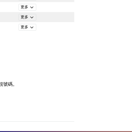
更多
更多
更多
靚號碼。