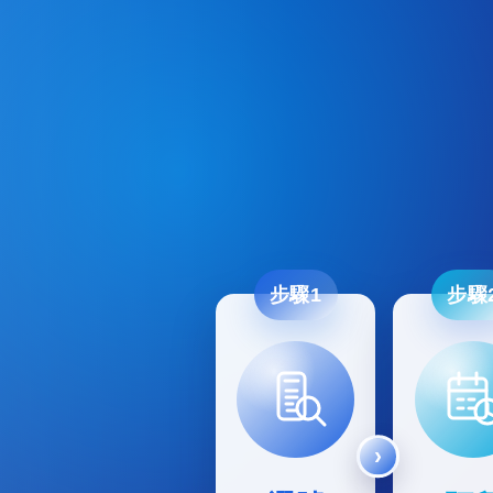
步驟1
步驟