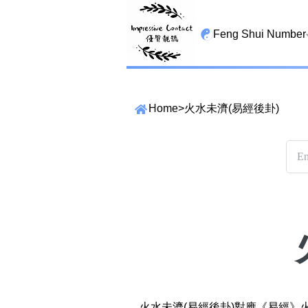
Feng Shui Number
All Lucky Star
Home
>
火水未濟(易經後卦)
High Energy Sheng 
Tian Yi Yan Nian
San Tin Jin
Gui Cai Cheng
1349 number
13459 number
精準位置搜尋
2678 number
位置:
一
二
三
四
五
六
七
25678 number
火水未濟(易經後卦)對應《易經