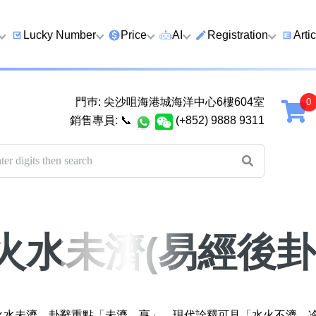
Lucky Number
Price
AI
Registration
Arti
9 Prefix
Clearance
AI Number Search
Prepaid Card Real N
Lucky
Registration
Guid
門巿: 尖沙咀海港城海洋中心6樓604室
Qi
6 Prefix
Below 2K
AI Analyze Number
銷售專員:
📞
(+852) 9888 9311
Check Prepaid Card
How t
Four Ending Digits
2K–5K
AI Analyze Birth
Balance
Numb
Four Ending Digits
5K–10K
AI Valuation
Five 
Chan
Five+ Ending Digits
10K–20K
Five Element Calculator
Dual
888 Ending
20K–50K
Number Valuation Game
火水未濟(易經後卦
Guid
999 Ending
Super VIP
Yijing 64 Hexagrams
How 
666 Ending
Wong Tai Sin Spiritual
to a 
八
九
十
十一
Fortune Telling
》火水未濟。卦辭重點「未濟，亨」。現代詮釋可見「水火不濟，