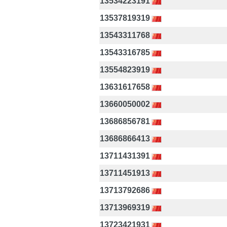
13534223191
13537819319
13543311768
13543316785
13554823919
13631617658
13660050002
13686856781
13686866413
13711431391
13711451913
13713792686
13713969319
13723421931