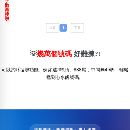
字
包含數字
數
再
次數分類
搜
生日分類
尋
搜尋
1
上頁
下頁
清除全部分類
💡
幾萬個號碼
好難揀?!
可以試吓搜尋功能。例如選擇9頭、888尾，中間無4同5，輕鬆
搵到心水靚號碼。
流程透明 · 收費清晰 · 專人跟進