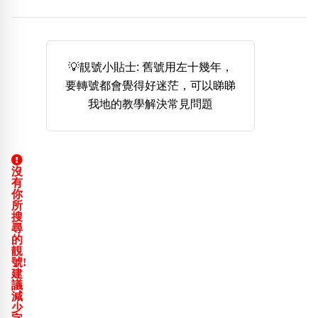
熱門分類
888尾
999尾
777尾
9字頭
6字頭
無4字
無5字
多8字
9888頭
二字號
三字號
💡靚號小貼士: 舊號用左十幾年，
全大數字
5萬以上
生天延
全吉星(全號)
要轉號都會覺得好迷茫，可以睇睇
搜尋
我地的教學解決常見問題
清除全部分類
沒
高級分類
i
有
你
所
搜
尋
的
靚
幸運號分類
風水號分類
號!
建
幸運分類
生天延/貴財成
議
基本分類
五行
減
少
位置分類
易經六四卦象