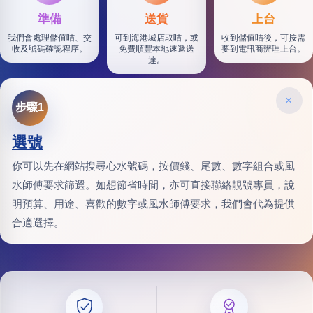
準備
送貨
上台
我們會處理儲值咭、交
可到海港城店取咭，或
收到儲值咭後，可按需
收及號碼確認程序。
免費順豐本地速遞送
要到電訊商辦理上台。
達。
×
步驟1
選號
你可以先在網站搜尋心水號碼，按價錢、尾數、數字組合或風
水師傅要求篩選。如想節省時間，亦可直接聯絡靚號專員，說
明預算、用途、喜歡的數字或風水師傅要求，我們會代為提供
合適選擇。