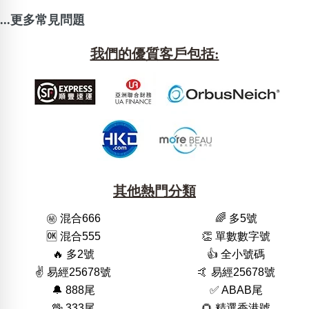
...更多常見問題
我們的優質客戶包括:
其他熱門分類
㊙️ 混合666
🌈 多5號
🆗️ 混合555
👏 單數數字號
🔥 多2號
👍 全小號碼
✌️ 易經25678號
🤙 易經25678號
🔔 888尾
✅ ABAB尾
🖖 333尾
🌻 精選香港號