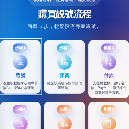
購買靚號流程
簡單 6 步，輕鬆擁有專屬靚號。
步驟1
步驟2
步驟3
選號
預留
付款
在靚號數據庫或由專員
確認號碼後盡快付款預
支援轉數快、銀行過
協助，揀選心水號碼。
留號碼。
數、PayMe 、微信支付
或支付寶等方式。
步驟4
步驟5
步驟6
SF