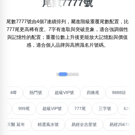
尾數7777號
×
精準位置搜尋
尾數7777號由4個7連續排列，屬進階級重覆尾數配置，比
位置:
777尾更高稀有度。7字有進取與突破意象，適合強調個性
一
二
三
四
五
六
七
八
九
十
十一
與記憶性的配置；重覆位數上升後更能放大記憶點與價值
感，適合個人品牌與高辨識名片號碼。
搜尋
清除全部分類
‹
›
不包含數字
聯號
4啤
熱門號
超級VIP號
四條尾
9888
無0
無1
無2
無3
無4
無5
無6
無7
無8
無9
999尾
超級VIP號
777尾
三字號
6288頭
搜尋
清除全部分類
高能量生氣 天醫 延年
精選風水號
易經全吉星號
易經2