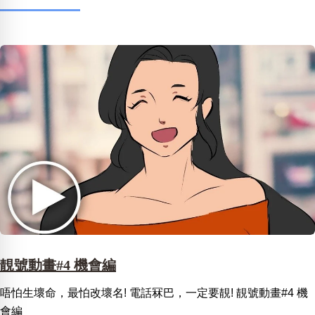
靚號動畫#4 機會編
唔怕生壞命，最怕改壞名! 電話冧巴，一定要靚! 靚號動畫#4 機
會編