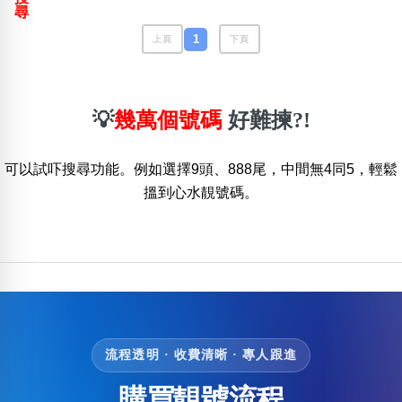
包含數字
尋
次數分類
1
上頁
下頁
生日分類
搜尋
清除全部分類
💡
幾萬個號碼
好難揀?!
可以試吓搜尋功能。例如選擇9頭、888尾，中間無4同5，輕鬆
搵到心水靚號碼。
流程透明 · 收費清晰 · 專人跟進
購買靚號流程