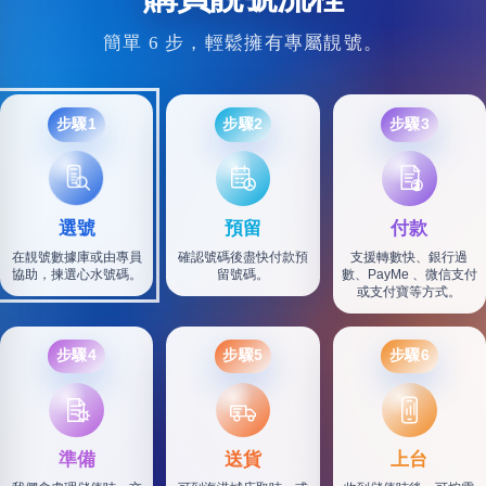
簡單 6 步，輕鬆擁有專屬靚號。
步驟1
步驟2
步驟3
選號
預留
付款
在靚號數據庫或由專員
確認號碼後盡快付款預
支援轉數快、銀行過
協助，揀選心水號碼。
留號碼。
數、PayMe 、微信支付
或支付寶等方式。
步驟4
步驟5
步驟6
SF
準備
送貨
上台