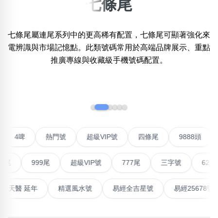
七條尾
×
精準位置搜尋
七條尾屬連尾系列中的更高稀有配置，七條尾可顯著強化來
位置:
電辨識與市場記憶點。此類號碼常用於高端品牌展示、重點
一
二
三
四
五
六
七
八
九
十
十一
推廣專線與收藏級手機號碼配置。
搜尋
‹
›
清除全部分類
聯號
4啤
熱門號
超級VIP號
四條尾
9888頭
不包含數字
無0
無1
無2
無3
無4
無5
無6
無7
無8
無9
999尾
超級VIP號
777尾
三字號
6288頭
搜尋
高能量生氣 天醫 延年
精選風水號
易經全吉星號
易經25
清除全部分類