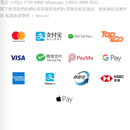
電話: (+852) 2790 8888 Whatsapp: (+852) 9888 9311
閣下使用我們的網站表明接受我們的
買號流程及條款
、
銷售條款及條件
和
私隱政策聲明
｜
llms.txt
84142868
73594532
96307068
66892318
62412440
50648587
96652898
96567614
79004155
62285369
pricebook-starting-abba
pricebook-starting-digit-3