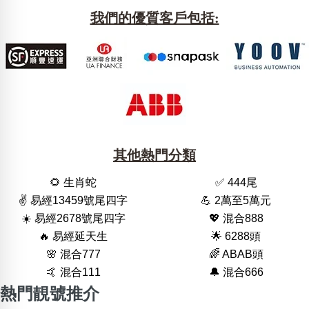
我們的優質客戶包括:
其他熱門分類
🌻 生肖蛇
✅ 444尾
✌️ 易經13459號尾四字
💪 2萬至5萬元
☀️ 易經2678號尾四字
💖 混合888
🔥 易經延天生
🌟 6288頭
🌸 混合777
🌈 ABAB頭
🤙 混合111
🔔 混合666
熱門靚號推介