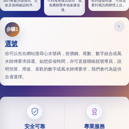
我們會處理儲值咭、交
可到海港城店取咭，或
收到儲值咭後，可按需
收及號碼確認程序。
免費順豐本地速遞送
要到電訊商辦理上台。
達。
×
步驟1
選號
你可以先在網站搜尋心水號碼，按價錢、尾數、數字組合或風
水師傅要求篩選。如想節省時間，亦可直接聯絡靚號專員，說
明預算、用途、喜歡的數字或風水師傅要求，我們會代為提供
合適選擇。
安全可靠
專業服務