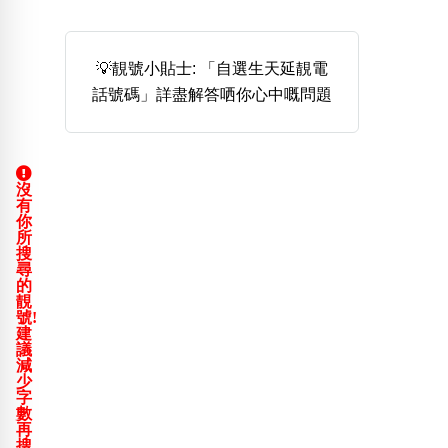
熱門分類
888尾
999尾
777尾
9字頭
6字頭
無4字
💡靚號小貼士: 「自選生天延靚電
無5字
多8字
9888頭
二字號
三字號
話號碼」詳盡解答哂你心中嘅問題
全大數字
5萬以上
生天延
全吉星(全號)
搜尋
清除全部分類
沒
有
你
所
高級分類
i
搜
尋
的
靚
號!
建
議
幸運號分類
風水號分類
減
少
幸運分類
生天延/貴財成
字
數
基本分類
五行
再
位置分類
易經六四卦象
搜