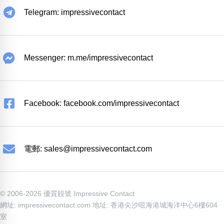
Telegram: impressivecontact
Messenger: m.me/impressivecontact
Facebook: facebook.com/impressivecontact
電郵:
sales@impressivecontact.com
© 2006-2026 優質靚號 Impressive Contact
網址: impressivecontact.com 地址: 香港尖沙咀海港城海洋中心6樓604
室