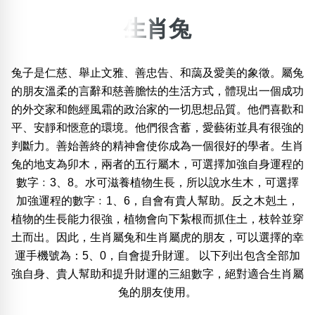
生肖兔
×
精準位置搜尋
兔子是仁慈、舉止文雅、善忠告、和藹及愛美的象徵。屬兔
位置:
一
二
三
四
五
六
七
八
九
十
十一
的朋友溫柔的言辭和慈善膽怯的生活方式，體現出一個成功
的外交家和飽經風霜的政治家的一切思想品質。他們喜歡和
平、安靜和愜意的環境。他們很含蓄，愛藝術並具有很強的
判斷力。善始善終的精神會使你成為一個很好的學者。生肖
搜尋
清除全部分類
兔的地支為卯木，兩者的五行屬木，可選擇加強自身運程的
數字﹕3、8。水可滋養植物生長，所以說水生木，可選擇
加強運程的數字﹕1、6，自會有貴人幫助。反之木剋土，
不包含數字
植物的生長能力很強，植物會向下紮根而抓住土，枝幹並穿
無0
無1
無2
無3
無4
無5
無6
無7
無8
無9
土而出。因此，生肖屬兔和生肖屬虎的朋友，可以選擇的幸
運手機號為：5、0，自會提升財運。 以下列出包含全部加
強自身、貴人幫助和提升財運的三組數字，絕對適合生肖屬
搜尋
兔的朋友使用。
清除全部分類