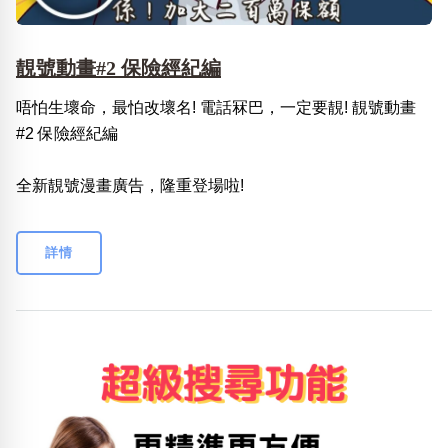
靚號動畫#2 保險經紀編
唔怕生壞命，最怕改壞名! 電話冧巴，一定要靚! 靚號動畫
#2 保險經紀編
全新靚號漫畫廣告，隆重登場啦!
詳情