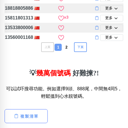
18818805886
更多
x3
15811801313
更多
13533800006
更多
13560001168
更多
1
2
上頁
下頁
💡
幾萬個號碼
好難揀?!
可以試吓搜尋功能。例如選擇9頭、888尾，中間無4同5，
輕鬆搵到心水靚號碼。
複製清單