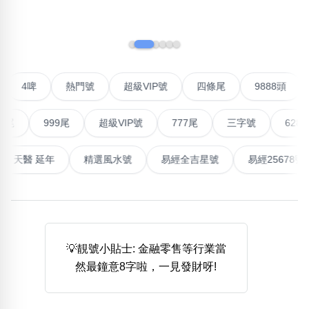
‹
›
熱門分類
888尾
999尾
777尾
9字頭
6字頭
無4字
無5字
多8字
9888頭
二字號
三字號
對聯號
4啤
熱門號
超級VIP號
四條尾
988
全大數字
5萬以上
生天延
全吉星(全號)
搜尋
999尾
超級VIP號
777尾
三字號
6288頭
清除全部分類
最高能量生氣 天醫 延年
精選風水號
易經全吉星號
易經
高級分類
i
💡靚號小貼士: 金融零售等行業當
幸運號分類
風水號分類
然最鐘意8字啦，一見發財呀!
幸運分類
生天延/貴財成
基本分類
五行