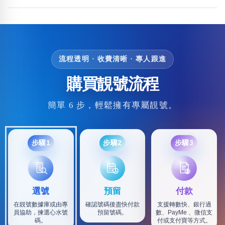
流程透明 · 收費清晰 · 專人跟進
購買靚號流程
簡單 6 步，輕鬆擁有專屬靚號。
步驟1
步驟2
步驟3
選號
預留
付款
在靚號數據庫或由專
確認號碼後盡快付款
支援轉數快、銀行過
員協助，揀選心水號
預留號碼。
數、PayMe 、微信支
碼。
付或支付寶等方式。