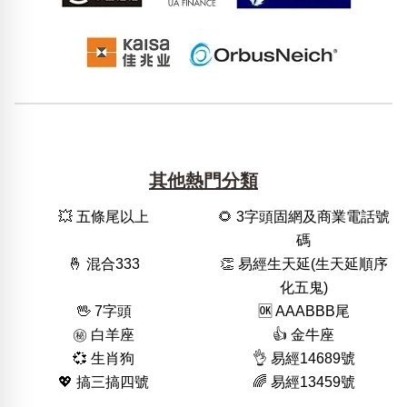
其他熱門分類
💥 五條尾以上
🌻 3字頭固網及商業電話號
碼
🤞 混合333
👏 易經生天延(生天延順序
化五鬼)
🖖 7字頭
🆗️ AAABBB尾
㊙️ 白羊座
👍 金牛座
💞 生肖狗
👌 易經14689號
💖 搞三搞四號
🌈 易經13459號