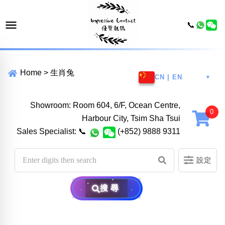
📞
Home
>
生肖兔
CN | EN
▼
Showroom: Room 604, 6/F, Ocean Centre,
Harbour City, Tsim Sha Tsui
Sales Specialist:
📞
(+852) 9888 9311
設定
搜尋