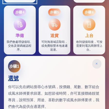
步驟4
步驟5
步驟6
SF
準備
送貨
上台
我們會處理儲值咭、
可到海港城店取咭，
收到儲值咭後，可按
交收及號碼確認程
或免費順豐本地速遞
需要到電訊商辦理上
序。
送達。
台。
×
步驟1
選號
你可以先在網站搜尋心水號碼，按價錢、尾數、數字組合
或風水師傅要求篩選。如想節省時間，亦可直接聯絡靚號
專員，說明預算、用途、喜歡的數字或風水師傅要求，我
們會代為提供合適選擇。