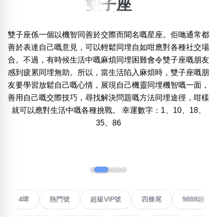
雙子座
×
精準位置搜尋
雙子座係一個以機智同善於交際而聞名嘅星座。佢哋通常都
位置:
善於表達自己嘅意見，可以輕鬆同埋自如咁應對各種社交場
一
二
三
四
五
六
七
八
合。不過，有時候生活中嘅麻煩同埋困難會令雙子座嘅朋友
感到疲累同埋無助。所以，當生活陷入麻煩時，雙子座嘅朋
友要學習放鬆自己嘅心情，展現自己機靈同埋機智嘅一面，
搜尋
清除全部分類
善用自己嘅交際技巧，尋找解決問題嘅方法同埋途徑，咁樣
就可以應對生活中嘅各種挑戰。 幸運數字：1、10、18、
35、86
不包含數字
無0
無1
無2
無3
無4
無5
無6
無7
無8
無9
‹
›
搜尋
清除全部分類
對聯號
4啤
熱門號
超級VIP號
四條尾
98