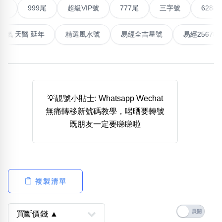
999尾
超級VIP號
777尾
三字號
6288頭
熱門分類
888尾
999尾
777尾
9字頭
6字頭
無4字
最高能量生氣 天醫 延年
精選風水號
易經全吉星號
無5字
多8字
9888頭
二字號
三字號
全大數字
5萬以上
生天延
全吉星(全號)
搜尋
清除全部分類
💡靚號小貼士: Whatsapp Wechat
無痛轉移新號碼教學，啱晒要轉號
高級分類
i
既朋友一定要睇睇啦
幸運號分類
風水號分類
複製清單
幸運分類
生天延/貴財成
基本分類
五行
位置分類
易經六四卦象