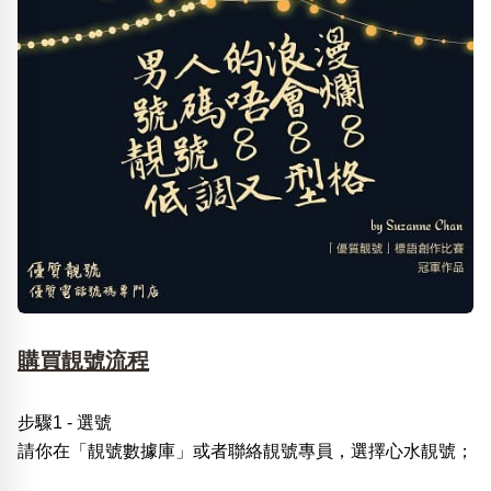
購買靚號流程
步驟1 - 選號
請你在「靚號數據庫」或者聯絡靚號專員，選擇心水靚號；