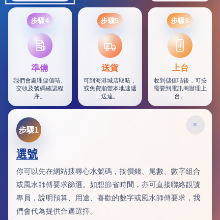
步驟4
步驟5
步驟6
SF
準備
送貨
上台
我們會處理儲值咭、
可到海港城店取咭，
收到儲值咭後，可按
交收及號碼確認程
或免費順豐本地速遞
需要到電訊商辦理上
序。
送達。
台。
×
步驟1
選號
你可以先在網站搜尋心水號碼，按價錢、尾數、數字組合
或風水師傅要求篩選。如想節省時間，亦可直接聯絡靚號
專員，說明預算、用途、喜歡的數字或風水師傅要求，我
們會代為提供合適選擇。