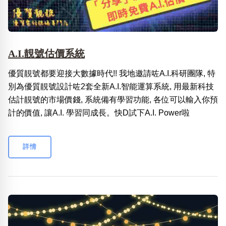
A.I.靚號估價系統
優質靚號都要迎接大數據時代!! 我地邀請咗A.I.科研團隊, 特
別為優質靚號設計咗2套全新A.I.智能運算系統, 用最新科技
估計靚號的市場價錢, 系統備有學習功能, 各位可以輸入你預
計的價值, 讓A.I. 學習同成長。快D試下A.I. Power啦
詳情