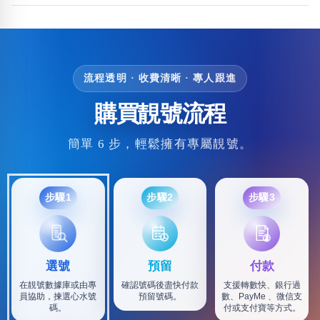
流程透明 · 收費清晰 · 專人跟進
購買靚號流程
簡單 6 步，輕鬆擁有專屬靚號。
步驟1
步驟2
步驟3
選號
預留
付款
在靚號數據庫或由專
確認號碼後盡快付款
支援轉數快、銀行過
員協助，揀選心水號
預留號碼。
數、PayMe 、微信支
碼。
付或支付寶等方式。