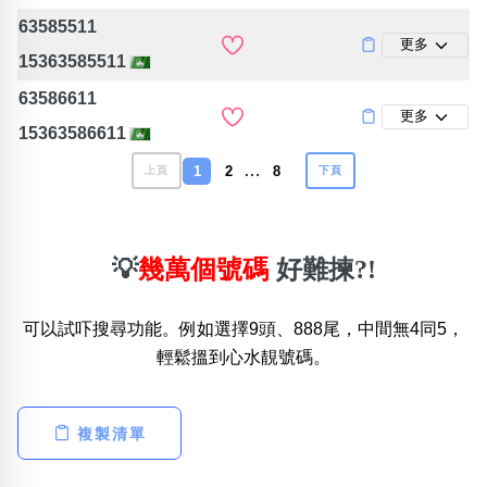
63585511
更多
15363585511
63586611
更多
15363586611
…
1
2
8
上頁
下頁
💡
幾萬個號碼
好難揀?!
可以試吓搜尋功能。例如選擇9頭、888尾，中間無4同5，
輕鬆搵到心水靚號碼。
複製清單