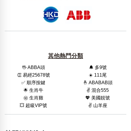
其他熱門分類
🖖 ABBA頭
🔔 多9號
👏 易經25678號
☀️ 111尾
✅ 順序按鍵
🤞 ABABAB頭
🌟 生肖牛
✌️ 混合555
㊙️ 生肖雞
💖 美國靚號
💥 超級VIP號
✌️ 山羊座