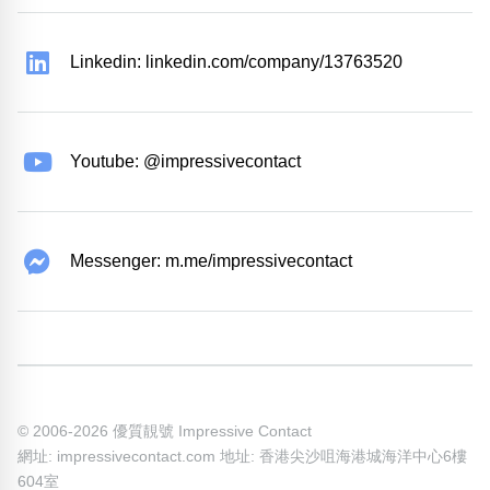
Linkedin: linkedin.com/company/13763520
Youtube: @impressivecontact
Messenger: m.me/impressivecontact
© 2006-2026 優質靚號 Impressive Contact
網址: impressivecontact.com 地址: 香港尖沙咀海港城海洋中心6樓
604室