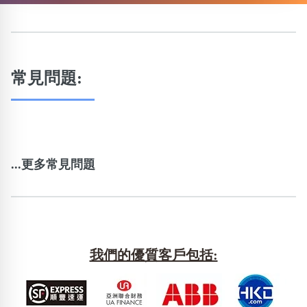
常見問題:
...更多常見問題
我們的優質客戶包括: