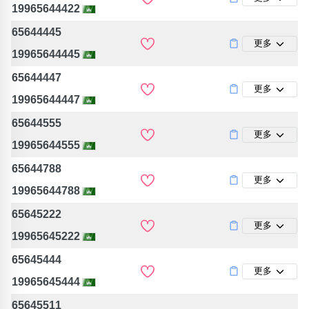
19965644422
65644445
更多
19965644445
65644447
更多
19965644447
65644555
更多
19965644555
65644788
更多
19965644788
65645222
更多
19965645222
65645444
更多
19965645444
65645511