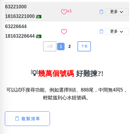
63221000
x1
更多
18163221000
63226644
更多
18163226644
1
2
上頁
下頁
💡
幾萬個號碼
好難揀?!
可以試吓搜尋功能。例如選擇9頭、888尾，中間無4同5，
輕鬆搵到心水靚號碼。
複製清單