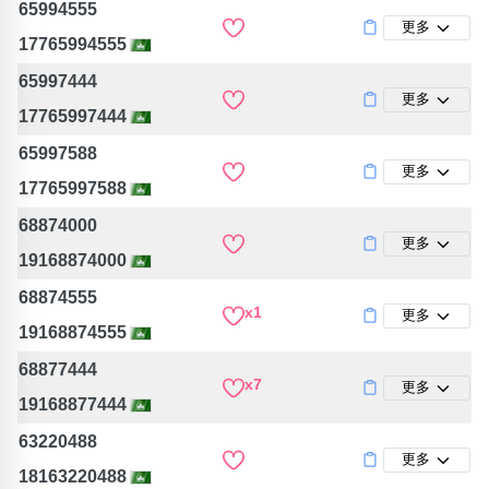
65994555
更多
17765994555
65997444
更多
17765997444
65997588
更多
17765997588
68874000
更多
19168874000
68874555
x1
更多
19168874555
68877444
x7
更多
19168877444
63220488
更多
18163220488