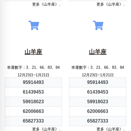
更多《山羊座》..
更多《山羊座》..
山羊座
山羊座
幸運數字：3、21、66、83、84
幸運數字：3、21、66、83、84
12月23日~1月21日
12月23日~1月21日
95914493
95914493
61439453
61439453
59918023
59918023
62006663
62006663
65827333
65827333
更多《山羊座》..
更多《山羊座》..