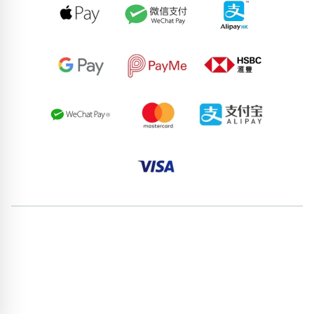
67501283
56456898
91286612
91945677
69242289
91104543
70874772
80754879
94044630
54939510
pricebook-chinese-zodiac-tiger
pricebook-zodiac-aries