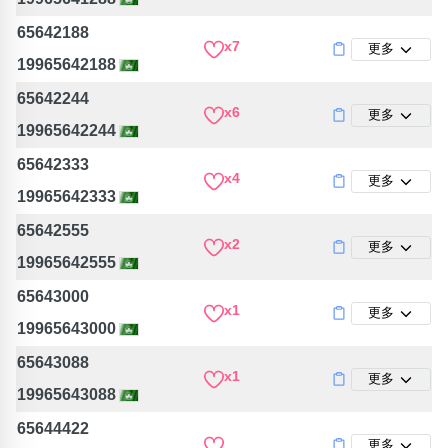
65642188
x7
更多
19965642188
65642244
x6
更多
19965642244
65642333
x4
更多
19965642333
65642555
x2
更多
19965642555
65643000
x1
更多
19965643000
65643088
x1
更多
19965643088
65644422
更多