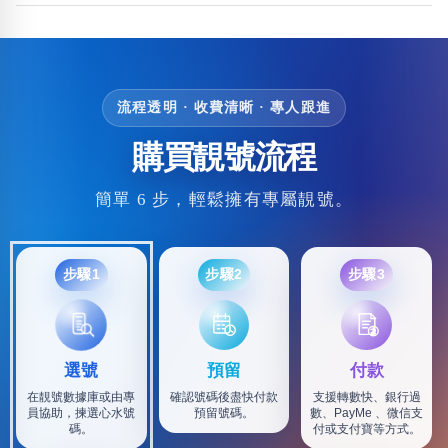
流程透明 · 收費清晰 · 專人跟進
購買靚號流程
簡單 6 步，輕鬆擁有專屬靚號。
步驟1
步驟2
步驟3
選號
預留
付款
在靚號數據庫或由專
確認號碼後盡快付款
支援轉數快、銀行過
員協助，揀選心水號
預留號碼。
數、PayMe 、微信支
碼。
付或支付寶等方式。