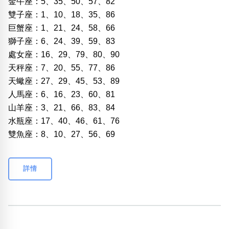
金牛座：5、35、50、57、82
雙子座：1、10、18、35、86
巨蟹座：1、21、24、58、66
獅子座：6、24、39、59、83
處女座：16、29、79、80、90
天秤座：7、20、55、77、86
天蠍座：27、29、45、53、89
人馬座：6、16、23、60、81
山羊座：3、21、66、83、84
水瓶座：17、40、46、61、76
雙魚座：8、10、27、56、69
詳情