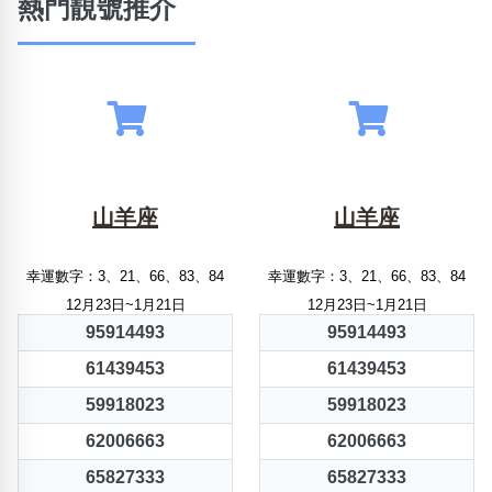
熱門靚號推介
山羊座
山羊座
幸運數字：3、21、66、83、84
幸運數字：3、21、66、83、84
12月23日~1月21日
12月23日~1月21日
95914493
95914493
61439453
61439453
59918023
59918023
62006663
62006663
65827333
65827333