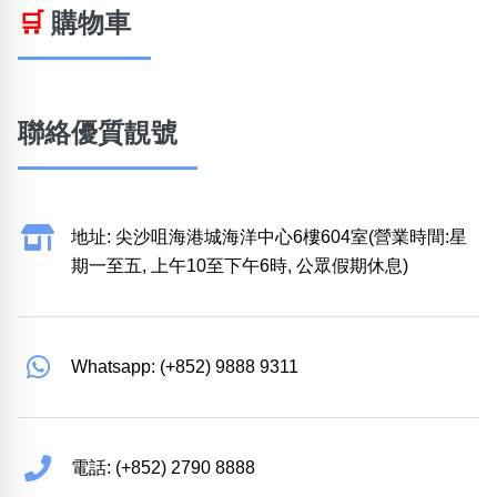
🛒
購物車
聯絡優質靚號
地址: 尖沙咀海港城海洋中心6樓604室(營業時間:星
期一至五, 上午10至下午6時, 公眾假期休息)
Whatsapp: (+852) 9888 9311
電話: (+852) 2790 8888