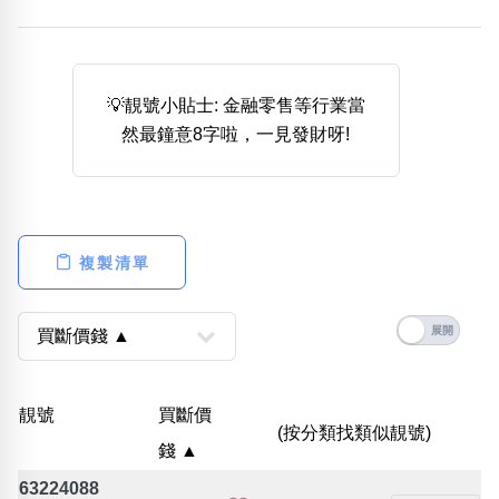
熱門分類
888尾
999尾
777尾
9字頭
6字頭
無4字
無5字
多8字
9888頭
二字號
三字號
💡靚號小貼士: 金融零售等行業當
全大數字
5萬以上
生天延
全吉星(全號)
然最鐘意8字啦，一見發財呀!
搜尋
清除全部分類
複製清單
高級分類
i
幸運號分類
風水號分類
靚號
買斷價
(按分類找類似靚號)
幸運分類
生天延/貴財成
錢 ▲
基本分類
五行
位置分類
易經六四卦象
63224088