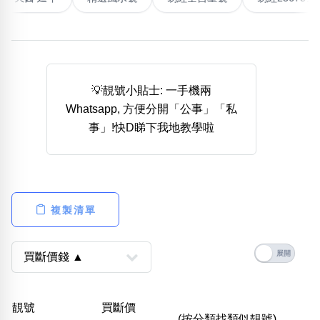
熱門分類
888尾
999尾
777尾
9字頭
6字頭
無4字
無5字
多8字
9888頭
二字號
三字號
💡靚號小貼士: 一手機兩
全大數字
5萬以上
生天延
全吉星(全號)
Whatsapp, 方便分開「公事」「私
搜尋
事」!快D睇下我地教學啦
清除全部分類
高級分類
i
複製清單
幸運號分類
風水號分類
幸運分類
生天延/貴財成
靚號
買斷價
基本分類
五行
(按分類找類似靚號)