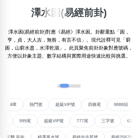
澤水困(易經前卦)
×
精準位置搜尋
澤水困(易經前卦)對應《易經》澤水困。卦辭重點「困，
位置:
一
二
三
四
五
六
七
八
亨，貞，大人吉，無咎，有言不信」。現代詮釋可見「窮
困，山窮水盡，水澤乾涸」。此頁聚焦前卦卦象對應號碼，
方便以卦象主題、數字結構與實際用途快速比較與挑選。
搜尋
清除全部分類
‹
›
不包含數字
無0
無1
無2
無3
無4
無5
無6
無7
無8
無9
對聯號
4啤
熱門號
超級VIP號
四條尾
988
999尾
超級VIP號
777尾
三字號
6288頭
搜尋
清除全部分類
最高能量生氣 天醫 延年
精選風水號
易經全吉星號
易經