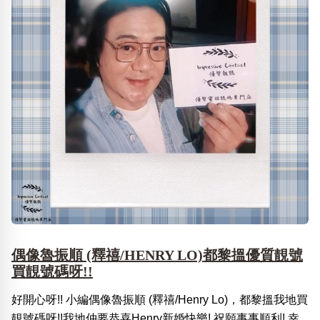
偶像魯振順 (釋禧/HENRY LO)都黎搵優質靚號
買靚號碼呀!!
好開心呀!! 小編偶像魯振順 (釋禧/Henry Lo)，都黎搵我地買
靚號碼呀!!我地仲要恭喜Henry新婚快樂! 祝願事事順利! 幸