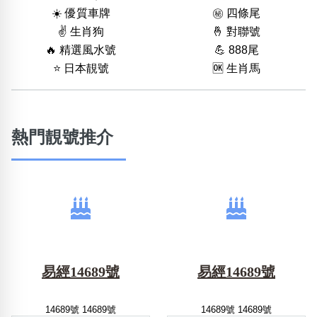
☀️ 優質車牌
㊙️ 四條尾
✌️ 生肖狗
🤞 對聯號
🔥 精選風水號
💪 888尾
⭐️ 日本靚號
🆗️ 生肖馬
熱門靚號推介
易經14689號
易經14689號
14689號 14689號
14689號 14689號