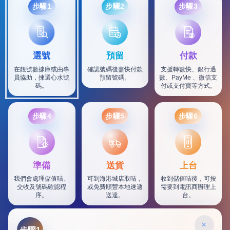
步驟1
步驟2
步驟3
選號
預留
付款
在靚號數據庫或由專
確認號碼後盡快付款
支援轉數快、銀行過
員協助，揀選心水號
預留號碼。
數、PayMe 、微信支
碼。
付或支付寶等方式。
步驟4
步驟5
步驟6
SF
準備
送貨
上台
我們會處理儲值咭、
可到海港城店取咭，
收到儲值咭後，可按
交收及號碼確認程
或免費順豐本地速遞
需要到電訊商辦理上
序。
送達。
台。
×