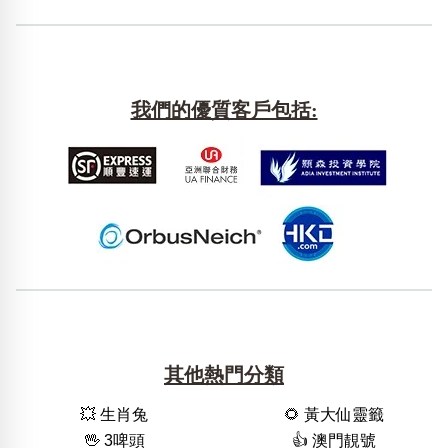
我們的優質客戶包括:
其他熱門分類
💥 生肖兔
🌻 黃大仙靈籤
🖖 3啤頭
👍 澳門靚號