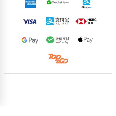
82397570
51793426
66578513
62315982
64764739
62505677
97314506
69716764
69988571
92509535
pricebook-ending-888
pricebook-ending-4-set