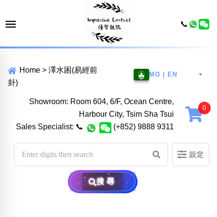
📞
Home
>
澤水困(易經前
MO | EN
▼
卦)
Showroom: Room 604, 6/F, Ocean Centre,
Harbour City, Tsim Sha Tsui
Sales Specialist:
📞
(+852) 9888 9311
設定
搜尋