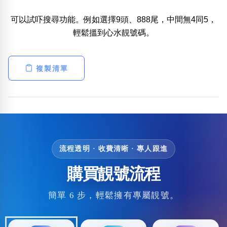
可以試吓搜尋功能。例如選擇9頭、888尾，中間無4同5，
輕鬆搵到心水靚號碼。
複製清單
流程透明 · 收費清晰 · 專人跟進
購買靚號流程
簡單 6 步，輕鬆擁有專屬靚號。