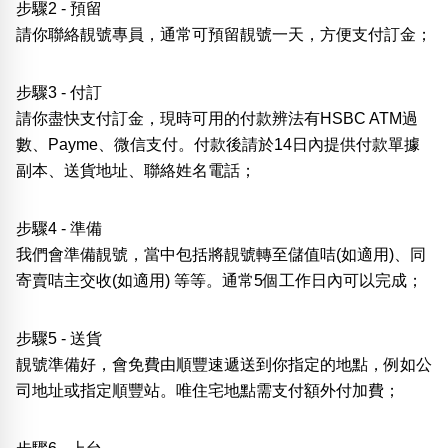
步驟2 - 預留
請你聯絡靚號專員，通常可預留靚號一天，方便支付訂金；
步驟3 - 付訂
請你盡快支付訂金，現時可用的付款辨法有HSBC ATM過
數、Payme、微信支付。付款後請於14日內提供付款單據
副本、送貨地址、聯絡姓名電話；
步驟4 - 準備
我們會準備靚號，當中包括將靚號轉至儲值咭(如適用)、同
寄賣咭主交收(如適用) 等等。通常5個工作日內可以完成；
步驟5 - 送貨
靚號準備好，會免費由順豐速遞送到你指定的地點，例如公
司地址或指定順豐站。唯住宅地點需支付額外付加費；