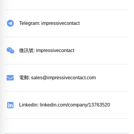
Telegram: impressivecontact
微訊號: impressivecontact
電郵:
sales@impressivecontact.com
Linkedin: linkedin.com/company/13763520