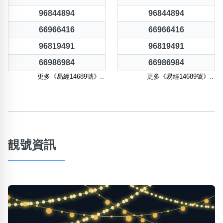
96844894
96844894
66966416
66966416
96819491
96819491
66986984
66986984
更多《易經14689號》..
更多《易經14689號》..
靚號資訊