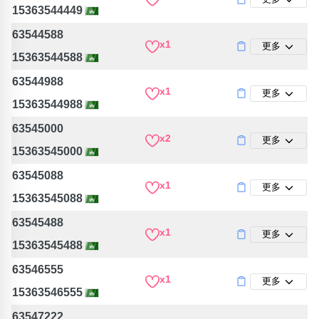
15363544449
63544588
x1
更多
15363544588
63544988
x1
更多
15363544988
63545000
x2
更多
15363545000
63545088
x1
更多
15363545088
63545488
x1
更多
15363545488
63546555
x1
更多
15363546555
63547222