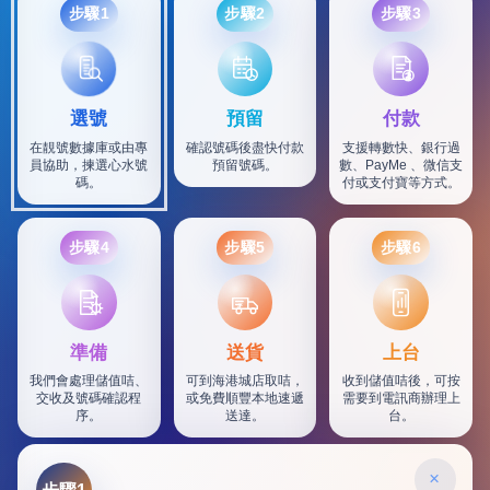
步驟1
步驟2
步驟3
選號
預留
付款
在靚號數據庫或由專
確認號碼後盡快付款
支援轉數快、銀行過
員協助，揀選心水號
預留號碼。
數、PayMe 、微信支
碼。
付或支付寶等方式。
步驟4
步驟5
步驟6
SF
準備
送貨
上台
我們會處理儲值咭、
可到海港城店取咭，
收到儲值咭後，可按
交收及號碼確認程
或免費順豐本地速遞
需要到電訊商辦理上
序。
送達。
台。
×