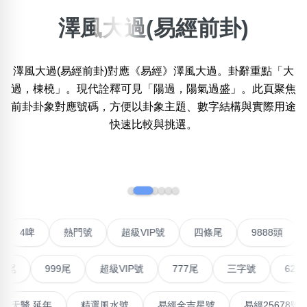
澤風大過(易經前卦)
×
精準位置搜尋
澤風大過(易經前卦)對應《易經》澤風大過。卦辭重點「大
位置:
一
二
三
四
五
六
七
八
過，棟橈」。現代詮釋可見「陽過，陽氣過盛」。此頁聚焦
前卦卦象對應號碼，方便以卦象主題、數字結構與實際用途
快速比較與挑選。
搜尋
清除全部分類
‹
›
不包含數字
無0
無1
無2
無3
無4
無5
無6
無7
無8
無9
對聯號
4啤
熱門號
超級VIP號
四條尾
988
999尾
超級VIP號
777尾
三字號
6288頭
搜尋
清除全部分類
最高能量生氣 天醫 延年
精選風水號
易經全吉星號
易經