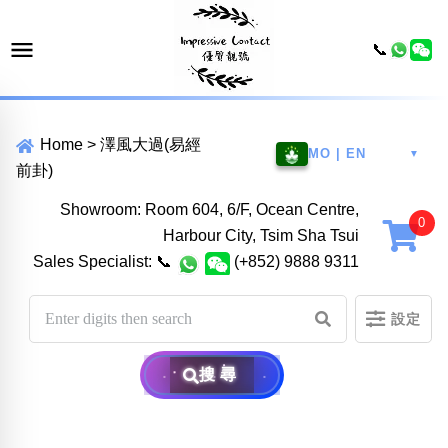
📞
Home
>
澤風大過(易經
MO | EN
▼
前卦)
Showroom: Room 604, 6/F, Ocean Centre,
Harbour City, Tsim Sha Tsui
Sales Specialist:
📞
(+852) 9888 9311
設定
搜尋