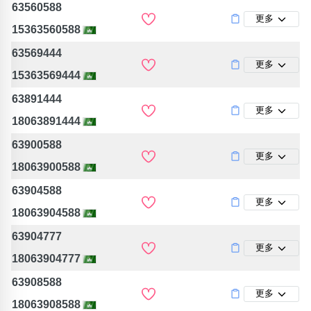
63560588
更多
15363560588
63569444
更多
15363569444
63891444
更多
18063891444
63900588
更多
18063900588
63904588
更多
18063904588
63904777
更多
18063904777
63908588
更多
18063908588