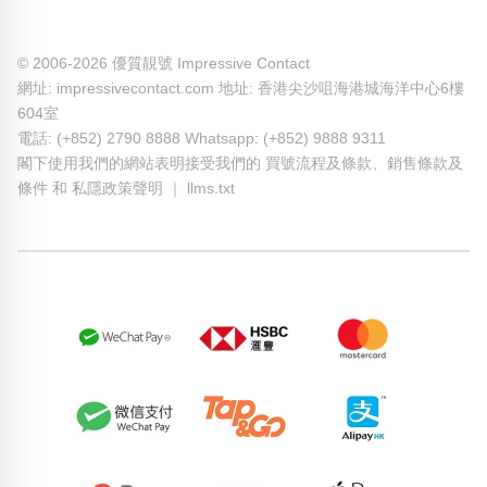
© 2006-2026 優質靚號 Impressive Contact
網址: impressivecontact.com 地址: 香港尖沙咀海港城海洋中心6樓
604室
電話: (+852) 2790 8888 Whatsapp: (+852) 9888 9311
閣下使用我們的網站表明接受我們的
買號流程及條款
、
銷售條款及
條件
和
私隱政策聲明
｜
llms.txt