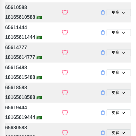
65610588
更多
18165610588
65611444
更多
18165611444
65614777
更多
18165614777
65615488
更多
18165615488
65618588
更多
18165618588
65619444
更多
18165619444
65630588
更多