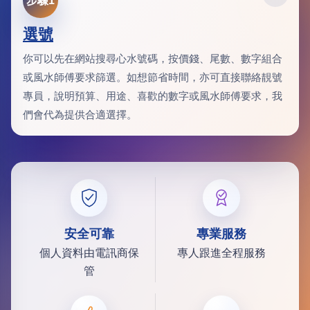
步驟1
選號
你可以先在網站搜尋心水號碼，按價錢、尾數、數字組合
或風水師傅要求篩選。如想節省時間，亦可直接聯絡靚號
專員，說明預算、用途、喜歡的數字或風水師傅要求，我
們會代為提供合適選擇。
安全可靠
專業服務
個人資料由電訊商保
專人跟進全程服務
管