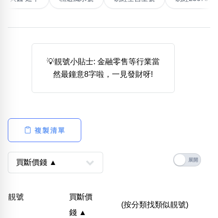
熱門分類
888尾
999尾
777尾
9字頭
6字頭
無4字
無5字
多8字
9888頭
二字號
三字號
💡靚號小貼士: 金融零售等行業當
全大數字
5萬以上
生天延
全吉星(全號)
然最鐘意8字啦，一見發財呀!
搜尋
清除全部分類
複製清單
高級分類
i
幸運號分類
風水號分類
靚號
買斷價
幸運分類
生天延/貴財成
(按分類找類似靚號)
錢 ▲
基本分類
五行