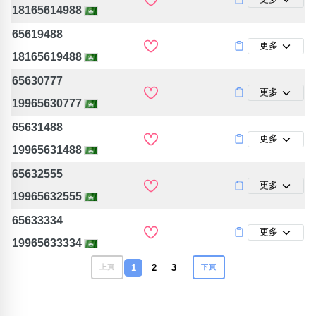
18165614988
65619488
更多
18165619488
65630777
更多
19965630777
65631488
更多
19965631488
65632555
更多
19965632555
65633334
更多
19965633334
1
2
3
上頁
下頁