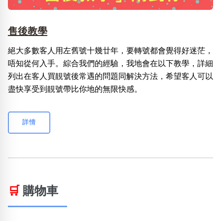
售後教學
絕大多數客人用左舊號十幾廿年，要轉號都會覺得好迷茫，
唔知從何入手。綜合我們的經驗，我地會在以下教學，詳細
列出在客人買靚號後常遇的問題同解決方法，希望客人可以
盡快享受到靚號帶比你地的無限快感。
詳情
🛒
購物車