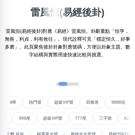
雷風恒(易經後卦)
搜尋選項
×
精準位置搜尋
雷風恒(易經後卦)對應《易經》雷風恒。卦辭重點「恒亨，
位置:
一
二
三
四
五
六
七
八
無咎，利貞，利有攸往」。現代詮釋可見「穩定恒久，好事
多磨」。此頁聚焦後卦卦象對應號碼，方便以卦象主題、數
字結構與實際用途快速比較與挑選。
搜尋
清除全部分類
‹
›
不包含數字
無0
無1
無2
無3
無4
無5
無6
無7
無8
無9
對聯號
4啤
熱門號
超級VIP號
四條尾
9888
999尾
超級VIP號
777尾
三字號
6288頭
搜尋
清除全部分類
最高能量生氣 天醫 延年
精選風水號
易經全吉星號
易經