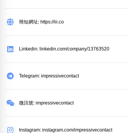
簡短網址: https://iii.co
Linkedin: linkedin.com/company/13763520
Telegram: impressivecontact
微訊號: impressivecontact
Instagram: instagram.com/impressivecontact