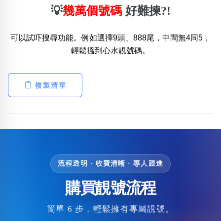
💡
幾萬個號碼
好難揀?!
可以試吓搜尋功能。例如選擇9頭、888尾，中間無4同5，
輕鬆搵到心水靚號碼。
複製清單
流程透明 · 收費清晰 · 專人跟進
購買靚號流程
簡單 6 步，輕鬆擁有專屬靚號。