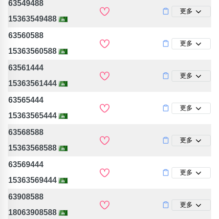
63549488
更多
15363549488
63560588
更多
15363560588
63561444
更多
15363561444
63565444
更多
15363565444
63568588
更多
15363568588
63569444
更多
15363569444
63908588
更多
18063908588