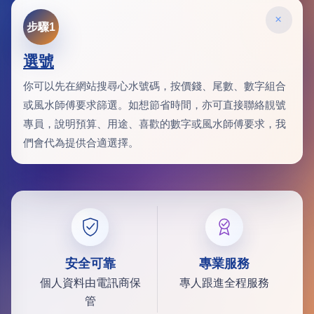
×
步驟1
選號
你可以先在網站搜尋心水號碼，按價錢、尾數、數字組合
或風水師傅要求篩選。如想節省時間，亦可直接聯絡靚號
專員，說明預算、用途、喜歡的數字或風水師傅要求，我
們會代為提供合適選擇。
安全可靠
專業服務
個人資料由電訊商保
專人跟進全程服務
管