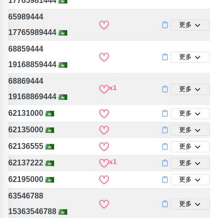
17765981444
65989444
更多
17765989444
68859444
更多
19168859444
68869444
x1
更多
19168869444
62131000
更多
62135000
更多
62136555
更多
x1
62137222
更多
62195000
更多
63546788
更多
15363546788