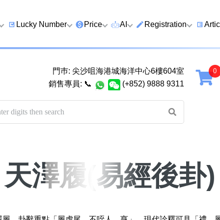
Lucky Number
Price
AI
Registration
Arti
9 Prefix
Clearance
AI Number Search
Prepaid Card Real N
Lucky
Registration
Guid
門巿: 尖沙咀海港城海洋中心6樓604室
Qi
6 Prefix
Below 2K
AI Analyze Number
銷售專員:
📞
(+852) 9888 9311
Check Prepaid Card
How t
Four Ending Digits
2K–5K
AI Analyze Birth
Balance
Numb
Four Ending Digits
5K–10K
AI Valuation
Five 
Chan
Five+ Ending Digits
10K–20K
Five Element Calculator
Dual
888 Ending
20K–50K
Number Valuation Game
天澤履(易經後卦)
Guid
999 Ending
Super VIP
Yijing 64 Hexagrams
How 
666 Ending
Wong Tai Sin Spiritual
to a 
八
Fortune Telling
天澤履。卦辭重點「履虎尾，不咥人，亨」。現代詮釋可見「禮、