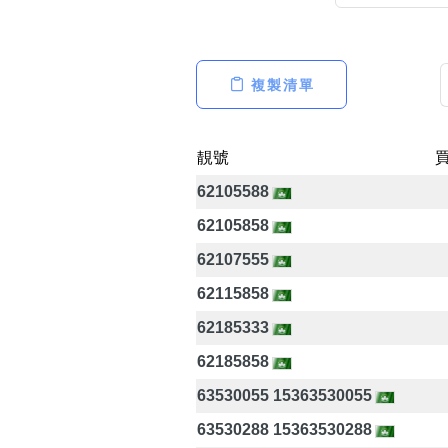
複製清單
高級分類
i
靚號
62105588
幸運號分類
62105858
幸運分類
62107555
基本分類
62115858
位置分類
包含數字
62185333
次數分類
62185858
生日分類
63530055 15363530055
63530288 15363530288