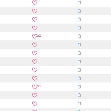
x1
x1