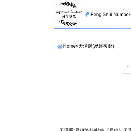
Feng Shui Number
All Lucky Star
Home
>
天澤履(易經後卦)
High Energy Sheng 
Tian Yi Yan Nian
San Tin Jin
Gui Cai Cheng
1349 number
13459 number
精準位置搜尋
2678 number
位置:
一
二
三
四
五
六
七
25678 number
天澤履(易經後卦)對應《易經》