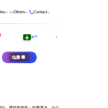
cles
Others
Contact
ame
 Number Buying
Premium Vehicle Plates
HK Tsim Sha Tsui Store
Whatsapp/Wech
e
澳門
▼
Premium Domains
Guangzhou Nansha
9888 9311
Address: 4th F
o Choose a Lucky
Postpaid and Prepaid
Malaysia Selangor
Hotline: 2790
Guangsheng 
er
Prepaid SIM from HK$25
Address: 6-3-2
Plans
Nansha Street
搜尋
Address: Ocea
Prima E U13/E
Things to Do Before
District, Guan
Postpaid SIM from HK$58
Other Services
Harbour City,
Alam, 40170 
ging Number
Consignment
604
Selangor, Mal
Purchase Flow & Terms
 WhatsApp Setup
Become Partner
Sales T&C
×
e
About Us
Terms and Conditions
to Change WhatsApp
New Number
Privacy Policy
履行，禮節和規矩；如履薄冰，小心