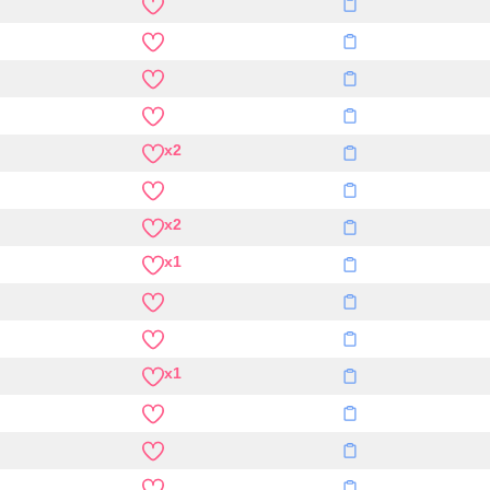
x2
x2
x1
x1