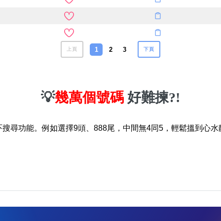
1
2
3
上頁
下頁
💡
幾萬個號碼
好難揀?!
吓搜尋功能。例如選擇9頭、888尾，中間無4同5，輕鬆搵到心水