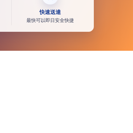
快速送達
最快可以即日安全快捷