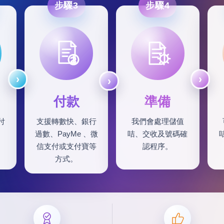
步驟3
步驟4
付款
準備
付
支援轉數快、銀行
我們會處理儲值
過數、PayMe 、微
咭、交收及號碼確
信支付或支付寶等
認程序。
方式。