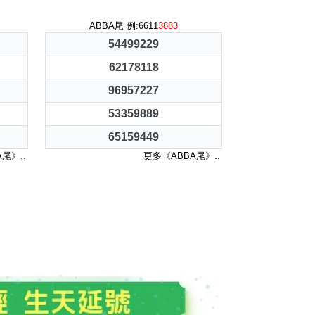
ABBA尾 例:6611
3883
54499229
62178118
96957227
53359889
65159449
尾》..
更多《ABBA尾》..