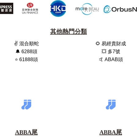
其他熱門分類
✌️ 混合順蛇
🌻 易經貴財成
🔔 6288頭
💥 多7號
⭐️ 61888頭
🤙 ABAB頭
ABBA尾
ABBA尾