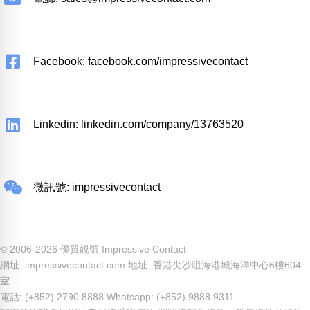
Facebook: facebook.com/impressivecontact
Linkedin: linkedin.com/company/13763520
微訊號: impressivecontact
© 2006-2026 優質靚號 Impressive Contact
網址: impressivecontact.com 地址: 香港尖沙咀海港城海洋中心6樓604
室
電話: (+852) 2790 8888 Whatsapp: (+852) 9888 9311