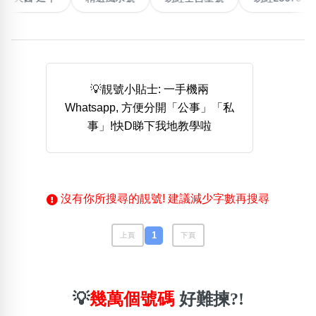
熱門分類
888尾
999尾
777尾
9字頭
6字頭
無4字
無5字
多8字
9888頭
二字號
三字號
💡靚號小貼士: 一手機兩
全大數字
5萬以上
生天延
全吉星(全號)
Whatsapp, 方便分開「公事」「私
搜尋
事」!快D睇下我地教學啦
清除全部分類
高級分類
i
沒有你所搜尋的靚號! 建議減少字數再搜尋
1
上頁
下頁
幸運號分類
風水號分類
幸運分類
生天延/貴財成
💡
幾萬個號碼
好難揀?!
基本分類
五行