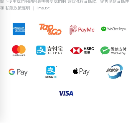
閣下使用我們的網站表明接受我們的
買號流程及條款
、
銷售條款及條件
和
私隱政策聲明
｜
llms.txt
83829574
86786497
80400512
66765695
55607040
55246926
91870474
80460490
73193909
94969922
pricebook-ending-aabbcc
pricebook-yijing-13459