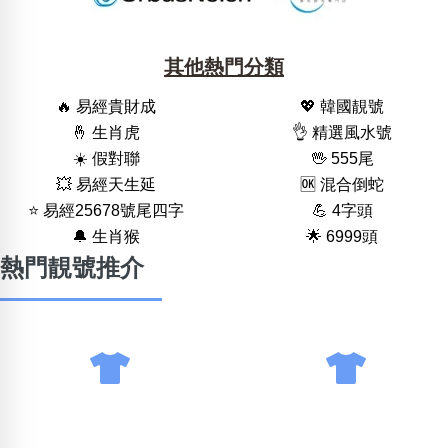
其他熱門分類
🔥 易經貴財成
💖 韓國靚號
🤞 生肖虎
👌 精選風水號
☀️ 假對聯
🖖 555尾
💥 易經天生延
🆗️ 混合倒蛇
⭐️ 易經25678號尾四字
💪 4字頭
🔔 生肖猴
🌟 6999頭
熱門靚號推介