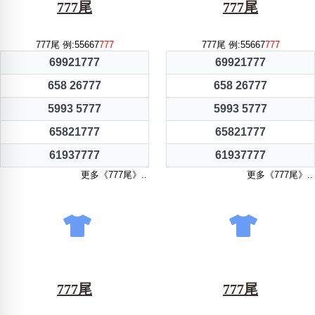
777尾
777尾
777尾 例:55667
777
777尾 例:55667
777
69921777
69921777
658 26777
658 26777
5993 5777
5993 5777
65821777
65821777
61937777
61937777
更多《777尾》..
更多《777尾》..
777尾
777尾