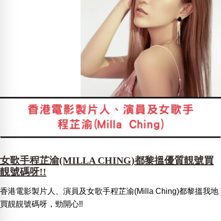
女歌手程芷渝(MILLA CHING)都黎搵優質靚號買
靚號碼呀!!
香港電影製片人、演員及女歌手程芷渝(Milla Ching)都黎搵我地
買靚靚號碼呀，勁開心!!