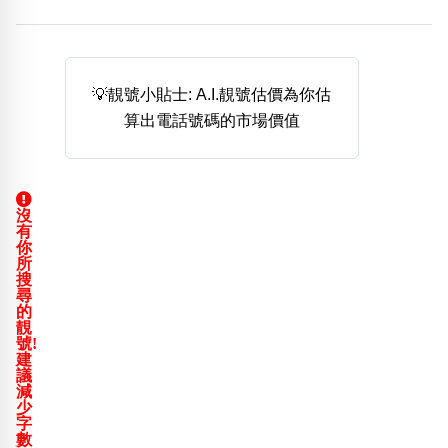
熱門分類
888尾
999尾
777尾
9字頭
6字頭
無4字
無5字
多8字
9888頭
二字號
三字號
💡靚號小貼士: A.I.靚號估價為你估
全大數字
5萬以上
生天延
全吉星(全號)
算出電話號碼的市場價值
搜尋
清除全部分類
沒
有
高級分類
i
你
所
搜
尋
的
靚
號!
幸運號分類
風水號分類
建
議
幸運分類
生天延/貴財成
減
少
基本分類
五行
字
位置分類
易經六四卦象
數