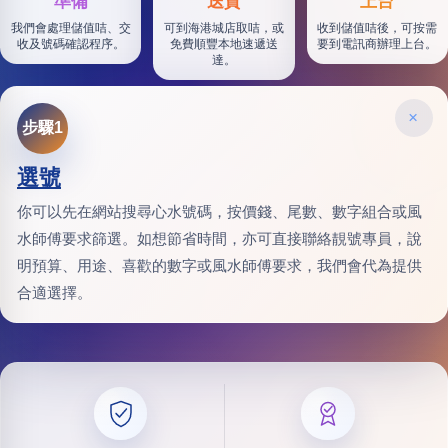
準備
送貨
上台
我們會處理儲值咭、交
可到海港城店取咭，或
收到儲值咭後，可按需
收及號碼確認程序。
免費順豐本地速遞送
要到電訊商辦理上台。
達。
×
步驟1
選號
你可以先在網站搜尋心水號碼，按價錢、尾數、數字組合或風
水師傅要求篩選。如想節省時間，亦可直接聯絡靚號專員，說
明預算、用途、喜歡的數字或風水師傅要求，我們會代為提供
合適選擇。