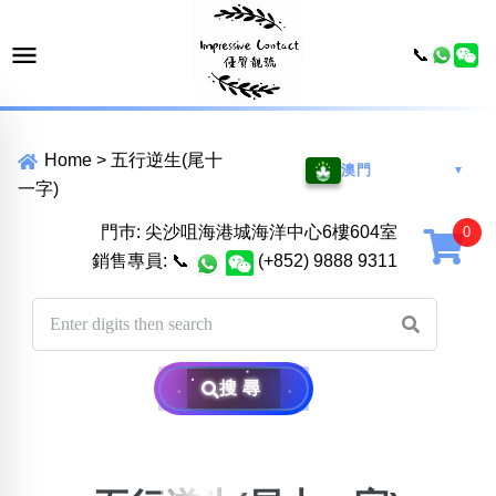
📞
Home
>
五行逆生(尾十
澳門
▼
一字)
門巿: 尖沙咀海港城海洋中心6樓604室
銷售專員:
📞
(+852) 9888 9311
搜尋