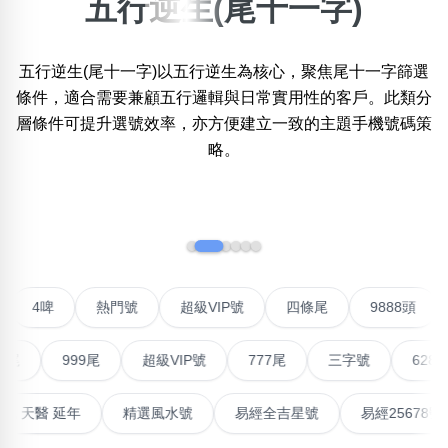
五行逆生(尾十一字)
×
精準位置搜尋
五行逆生(尾十一字)以五行逆生為核心，聚焦尾十一字篩選
位置:
條件，適合需要兼顧五行邏輯與日常實用性的客戶。此類分
一
二
三
四
五
六
七
八
層條件可提升選號效率，亦方便建立一致的主題手機號碼策
略。
搜尋
清除全部分類
‹
›
不包含數字
聯號
4啤
熱門號
超級VIP號
四條尾
9888頭
無0
無1
無2
無3
無4
無5
無6
無7
無8
無9
999尾
超級VIP號
777尾
三字號
6288頭
搜尋
清除全部分類
高能量生氣 天醫 延年
精選風水號
易經全吉星號
易經25