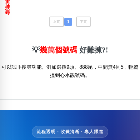
再
包含數字
搜
次數分類
尋
生日分類
1
上頁
下頁
搜尋
清除全部分類
💡
幾萬個號碼
好難揀?!
可以試吓搜尋功能。例如選擇9頭、888尾，中間無4同5，輕鬆
搵到心水靚號碼。
流程透明 · 收費清晰 · 專人跟進