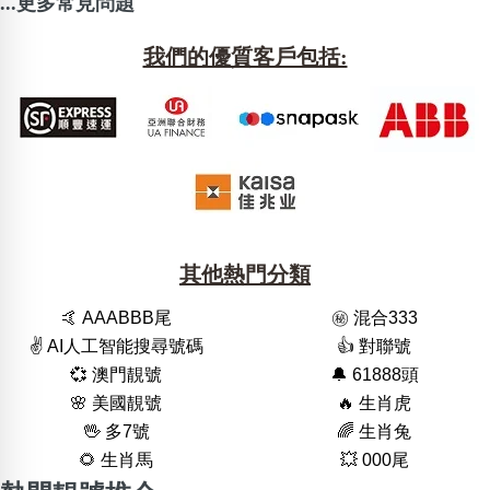
...更多常見問題
我們的優質客戶包括:
其他熱門分類
🤙 AAABBB尾
㊙️ 混合333
✌️ AI人工智能搜尋號碼
👍 對聯號
💞 澳門靚號
🔔 61888頭
🌸 美國靚號
🔥 生肖虎
🖖 多7號
🌈 生肖兔
🌻 生肖馬
💥 000尾