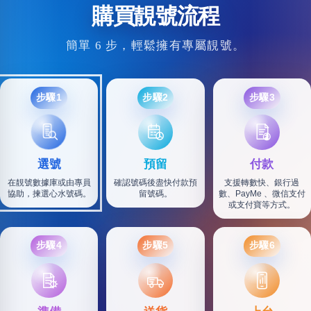
購買靚號流程
簡單 6 步，輕鬆擁有專屬靚號。
步驟1
步驟2
步驟3
選號
預留
付款
在靚號數據庫或由專員
確認號碼後盡快付款預
支援轉數快、銀行過
協助，揀選心水號碼。
留號碼。
數、PayMe 、微信支付
或支付寶等方式。
步驟4
步驟5
步驟6
SF