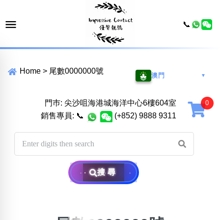
📞
Home
>
尾數0000000號
澳門
▼
門巿: 尖沙咀海港城海洋中心6樓604室
銷售專員:
📞
(+852) 9888 9311
搜尋