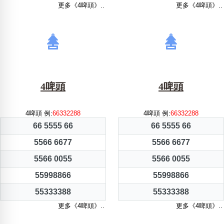
更多《4啤頭》..
更多《4啤頭》..
4啤頭
4啤頭
4啤頭 例:
66332288
4啤頭 例:
66332288
66 5555 66
66 5555 66
5566 6677
5566 6677
5566 0055
5566 0055
55998866
55998866
55333388
55333388
更多《4啤頭》..
更多《4啤頭》..