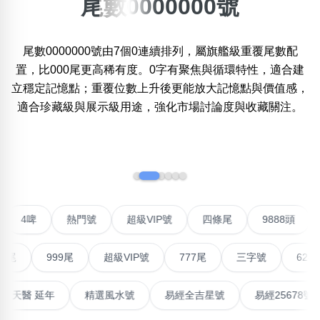
尾數0000000號
×
精準位置搜尋
尾數0000000號由7個0連續排列，屬旗艦級重覆尾數配
位置:
置，比000尾更高稀有度。0字有聚焦與循環特性，適合建
一
二
三
四
五
六
七
八
立穩定記憶點；重覆位數上升後更能放大記憶點與價值感，
適合珍藏級與展示級用途，強化市場討論度與收藏關注。
搜尋
清除全部分類
‹
›
不包含數字
聯號
4啤
熱門號
超級VIP號
四條尾
9888頭
無0
無1
無2
無3
無4
無5
無6
無7
無8
無9
999尾
超級VIP號
777尾
三字號
6288頭
搜尋
清除全部分類
高能量生氣 天醫 延年
精選風水號
易經全吉星號
易經25