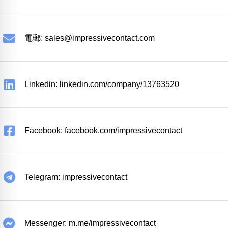
電郵:
sales@impressivecontact.com
Linkedin: linkedin.com/company/13763520
Facebook: facebook.com/impressivecontact
Telegram: impressivecontact
Messenger: m.me/impressivecontact