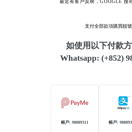
14689號
多8號
最近有客戶反映，GOOGLE
精選風水號
二字號
自選生天延教學
三字號
支付全部款項購買靚號
風水師傅推介
鴛鴦刀
如使用以下付款方
不包含數字
全部風水號分類 (200
9888頭
Whatsapp: (+852)
無0
無1
無2
無3
無4
無5
無6
無7
無8
無9
對聯號
ABAB尾
夫佬尾
順蛇尾
熱門分類
2字頭固
888尾
999尾
777尾
9字頭
帳戶: 98889311
帳戶: 988893
全吉星(全號)
全部幸運號