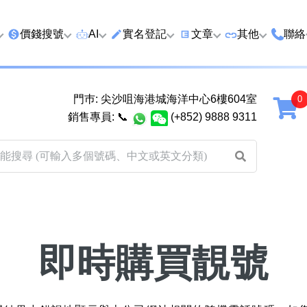
價錢搜號
AI
實名登記
文章
‍其他
聯絡
特價號
AI搜號
實名登記(全部電訊商)
購買靚號流程
優質車牌
香港
門巿: 尖沙咀海港城海洋中心6樓604室
延年
2千以下
AI分析號碼屬性
查詢儲值咭有效期
教你點揀靚號教學
優質域名
廣州
銷售專員:
📞
(+852) 9888 9311
2千至5千元
AI分析出生時辰
換電話號碼前必做的五件
月費和儲值咭
馬來
5千至1萬元
AI 靚號估價系統
一機雙Whatsapp教學
其他業務
以上
1萬至2萬元
計算八字和電話號碼五行屬
Whatsapp 無痛轉移新號
買號流程及條
性
教學
2萬至5萬元
關於我們
靚號估價遊戲
微信Wechat 無痛轉移新
即時購買靚號
超級VIP號
碼教學
易經六十四卦
不加聯絡人發WhatsApp
八
黃大仙靈籤
學 2026