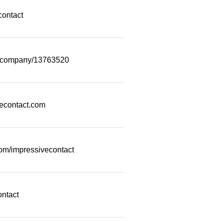
contact
m/company/13763520
econtact.com
com/impressivecontact
ontact