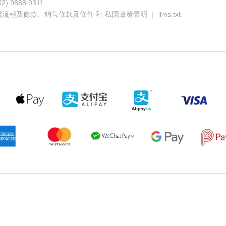
52) 9888 9311
號流程及條款
、
銷售條款及條件
和
私隱政策聲明
｜
llms.txt
166927
81552040
59826079
84413468
50504459
64814986
7
t-3