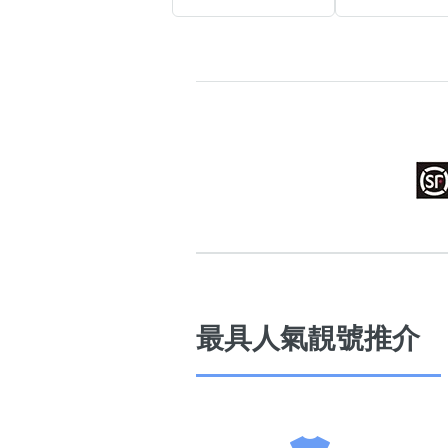
高級分類
i
幸運號分類
幸運分類
基本分類
位置分類
包含數字
最具人氣靚號推介
次數分類
生日分類