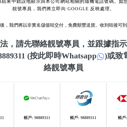
 搜尋結果中錯誤地顯示與本公司網站相關的隨機電話號碼。如
靚號專員，我們將立即向 GOOGLE 反映處理。
如何用易經計算電話號碼
如何計算生命靈數電話號
後，我們將以非實名儲值咭交付，免費順豐送貨。收到咭後可到
常見問題
法，請先聯絡靚號專員，並跟據指示
教學文章
+)
 98889311 (按此即時Whatsapp
)
或致電 
靚號推介
絡靚號專員
潮文共賞
靚號短片
全部文章分類
網
6字頭
無4字
無5字
多8字
9888頭
二字號
三字號
全
11
帳戶: 98889311
帳戶: 98889311
帳戶
分類(100+)