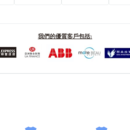
我們的優質客戶包括:
風水號分類
生天延/貴財成
五行
易經六四卦象