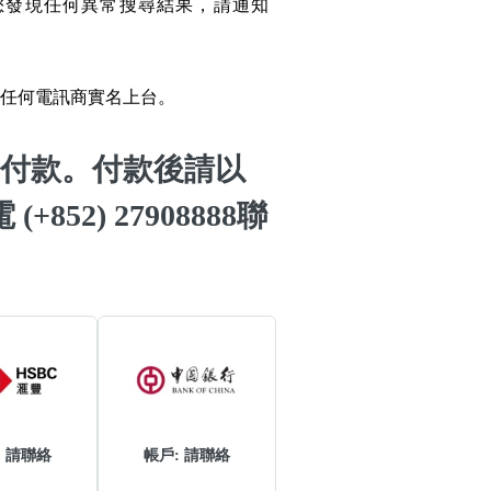
您發現任何異常搜尋結果，請通知
搜尋
碼
清除全部分類
任何電訊商實名上台。
付款。付款後請以
(+852) 27908888聯
搜尋
清除全部分類
大數字
5萬以上
生天延
: 請聯絡
帳戶: 請聯絡