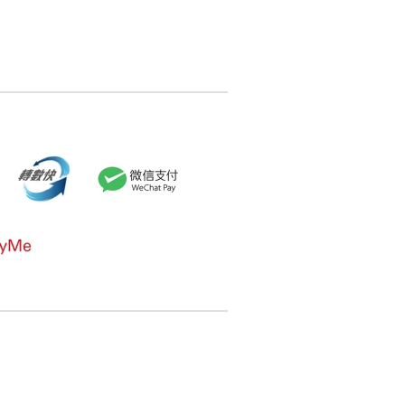
6376713
pricebook-featured-feng-