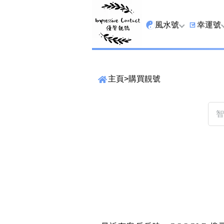
風水號
幸運號
全吉星
9字頭
主頁
>
購買靚號
最高能量生氣 天醫 
6字頭
生天延
三條尾
貴財成
四條尾
1349號
五條尾
13459號
888尾
2678號
999尾
精準位置搜尋
25678號
666尾
位置:
一
二
三
四
五
六
七