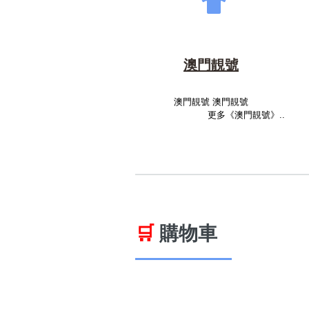
澳門靚號
澳門靚號 澳門靚號
更多《澳門靚號》..
🛒
購物車