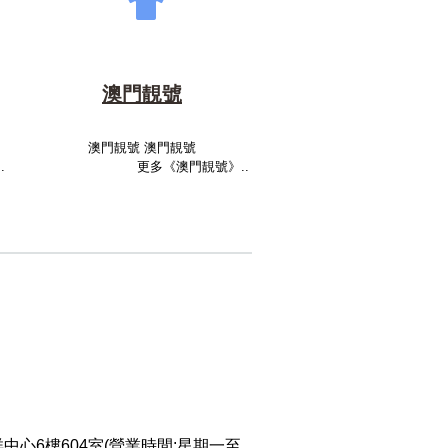
澳門靚號
澳門靚號 澳門靚號
.
更多《澳門靚號》..
中心6樓604室(營業時間:星期一至