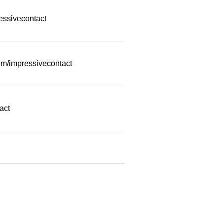
essivecontact
m/impressivecontact
act