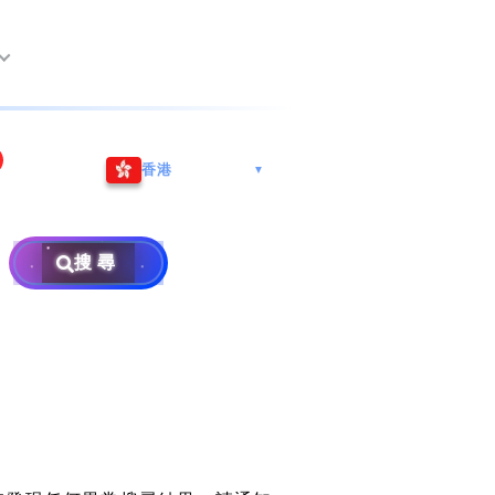
尖沙咀海港城
Whatsapp/微信: (852) 9888
香港
▼
巿南沙區
9311
地址: 广州市南沙区南沙街
事
計劃
西亞雪蘭莪
查詢熱線: 2790 8888
广生路19号4楼
攜號轉台儲值年咭25元起
地址: 6-3-2, Jalan Setia
搜尋
地址: 尖沙咀海港城海洋中
Prima E U13/E, Setia
攜號轉台月費計劃58元起
免費寄賣
心6樓604室(營業時間:星期
Alam, 40170 Shah Alam,
碼
款
一至五, 上午10至下午6時,
Selangor, Malaysia
申請成為商業合作伙伴
買號流程及條款
公眾假期休息)
×
銷售條款及條件
號
私隱政策聲明
教