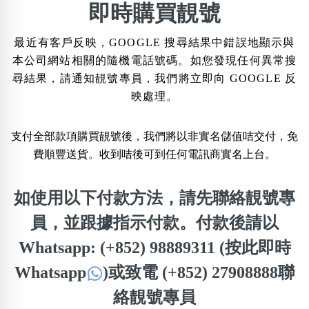
×
即時購買靚號
精準位置搜尋
最近有客戶反映，GOOGLE 搜尋結果中錯誤地顯示與
位置:
本公司網站相關的隨機電話號碼。如您發現任何異常搜
一
二
三
四
五
六
七
八
尋結果，請通知靚號專員，我們將立即向 GOOGLE 反
映處理。
搜尋
清除全部分類
支付全部款項購買靚號後，我們將以非實名儲值咭交付，免
費順豐送貨。收到咭後可到任何電訊商實名上台。
如使用以下付款方法，請先聯絡靚號專
不包含數字
無0
無1
無2
無3
無4
無5
無6
無7
無8
無9
員，並跟據指示付款。付款後請以
Whatsapp: (+852) 98889311 (按此即時
搜尋
Whatsapp
)
或致電 (+852) 27908888聯
清除全部分類
絡靚號專員