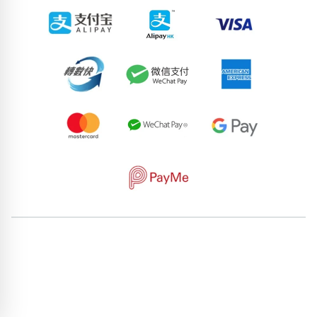
62171538
92670003
55173999
57166927
81552040
59826079
84413468
50504459
64814986
76376713
pricebook-featured-feng-shui-number
pricebook-starting-
digit-3