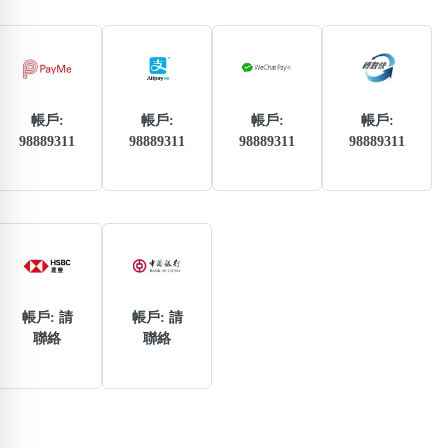
熱門分類
888尾
999尾
777尾
9字頭
6字頭
無4字
無5字
多8字
9888頭
二字號
三字號
全大數字
5萬以上
生天延
全吉星(全號)
帳戶:
帳戶:
帳戶:
帳戶:
98889311
98889311
98889311
98889311
搜尋
清除全部分類
高級分類
i
帳戶: 請
帳戶: 請
聯絡
聯絡
幸運號分類
風水號分類
幸運分類
生天延/貴財成
基本分類
五行
位置分類
易經六四卦象