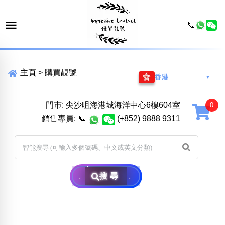
📞
主頁
>
購買靚號
香港
▼
門巿: 尖沙咀海港城海洋中心6樓604室
銷售專員:
📞
(+852) 9888 9311
搜尋