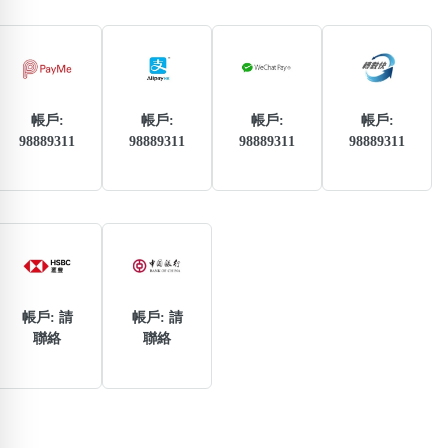
熱門分類
888尾
999尾
777尾
9字頭
6字頭
無4字
無5字
多8字
9888頭
二字號
三字號
全大數字
5萬以上
生天延
全吉星(全號)
帳戶:
帳戶:
帳戶:
帳戶:
98889311
98889311
98889311
98889311
搜尋
清除全部分類
高級分類
i
帳戶: 請
帳戶: 請
聯絡
聯絡
幸運號分類
風水號分類
幸運分類
生天延/貴財成
基本分類
五行
位置分類
易經六四卦象