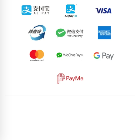
62171538
92670003
55173999
57166927
81552040
59826079
84413468
50504459
64814986
76376713
pricebook-featured-feng-shui-number
pricebook-starting-
digit-3