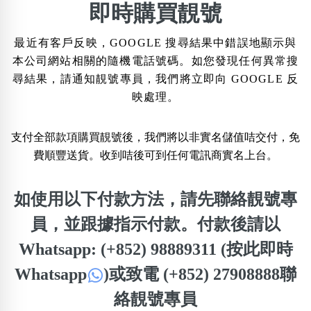
×
即時購買靚號
精準位置搜尋
最近有客戶反映，GOOGLE 搜尋結果中錯誤地顯示與
位置:
本公司網站相關的隨機電話號碼。如您發現任何異常搜
一
二
三
四
五
六
七
八
尋結果，請通知靚號專員，我們將立即向 GOOGLE 反
映處理。
搜尋
清除全部分類
支付全部款項購買靚號後，我們將以非實名儲值咭交付，免
費順豐送貨。收到咭後可到任何電訊商實名上台。
如使用以下付款方法，請先聯絡靚號專
不包含數字
無0
無1
無2
無3
無4
無5
無6
無7
無8
無9
員，並跟據指示付款。付款後請以
Whatsapp: (+852) 98889311 (按此即時
搜尋
Whatsapp
)
或致電 (+852) 27908888聯
清除全部分類
絡靚號專員