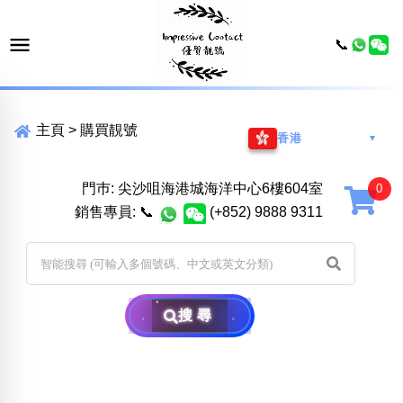
📞
主頁
>
購買靚號
香港
▼
門巿: 尖沙咀海港城海洋中心6樓604室
銷售專員:
📞
(+852) 9888 9311
搜尋