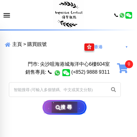
📞
主頁
>
購買靚號
香港
▼
門巿: 尖沙咀海港城海洋中心6樓604室
銷售專員:
📞
(+852) 9888 9311
搜尋