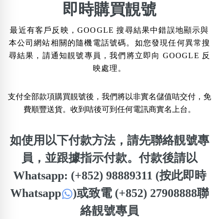
×
即時購買靚號
精準位置搜尋
最近有客戶反映，GOOGLE 搜尋結果中錯誤地顯示與
位置:
本公司網站相關的隨機電話號碼。如您發現任何異常搜
一
二
三
四
五
六
七
八
尋結果，請通知靚號專員，我們將立即向 GOOGLE 反
映處理。
搜尋
清除全部分類
支付全部款項購買靚號後，我們將以非實名儲值咭交付，免
費順豐送貨。收到咭後可到任何電訊商實名上台。
如使用以下付款方法，請先聯絡靚號專
不包含數字
無0
無1
無2
無3
無4
無5
無6
無7
無8
無9
員，並跟據指示付款。付款後請以
Whatsapp: (+852) 98889311 (按此即時
搜尋
Whatsapp
)
或致電 (+852) 27908888聯
清除全部分類
絡靚號專員