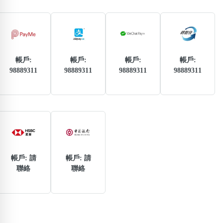
熱門分類
888尾
999尾
777尾
9字頭
6字頭
無4字
無5字
多8字
9888頭
二字號
三字號
全大數字
5萬以上
生天延
全吉星(全號)
帳戶:
帳戶:
帳戶:
帳戶:
98889311
98889311
98889311
98889311
搜尋
清除全部分類
高級分類
i
帳戶: 請
帳戶: 請
聯絡
聯絡
幸運號分類
風水號分類
幸運分類
生天延/貴財成
基本分類
五行
位置分類
易經六四卦象