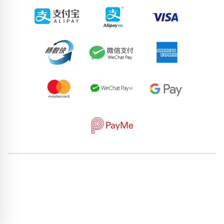
62171538
92670003
55173999
57166927
81552040
59826079
84413468
50504459
64814986
76376713
pricebook-featured-feng-shui-number
pricebook-starting-
digit-3