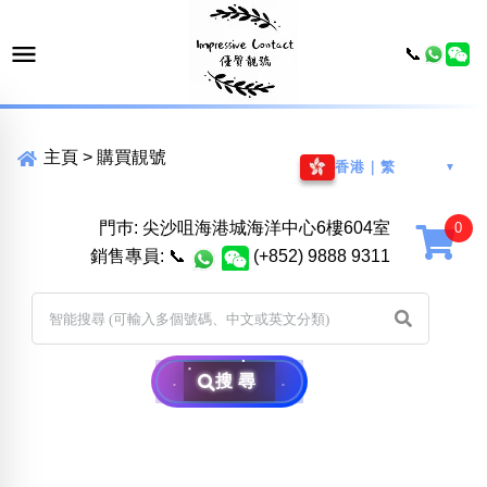
📞
主頁
>
購買靚號
香港｜繁
▼
門巿: 尖沙咀海港城海洋中心6樓604室
銷售專員:
📞
(+852) 9888 9311
搜尋