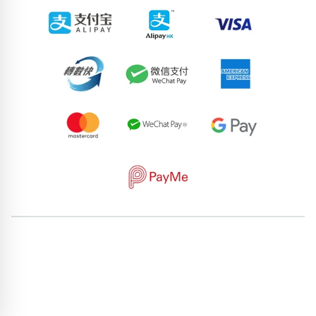
62171538
92670003
55173999
57166927
81552040
59826079
84413468
50504459
64814986
76376713
pricebook-featured-feng-shui-number
pricebook-starting-
digit-3