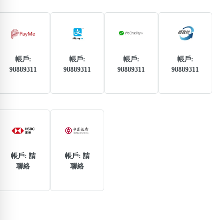
熱門分類
888尾
999尾
777尾
9字頭
6字頭
無4字
無5字
多8字
9888頭
二字號
三字號
全大數字
5萬以上
生天延
全吉星(全號)
帳戶:
帳戶:
帳戶:
帳戶:
搜尋
98889311
98889311
98889311
98889311
清除全部分類
高級分類
i
帳戶: 請
帳戶: 請
聯絡
聯絡
幸運號分類
風水號分類
幸運分類
生天延/貴財成
基本分類
五行
位置分類
易經六四卦象