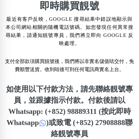
×
即時購買靚號
精準位置搜尋
最近有客戶反映，GOOGLE 搜尋結果中錯誤地顯示與
位置:
本公司網站相關的隨機電話號碼。如您發現任何異常搜
一
二
三
四
五
六
七
八
尋結果，請通知靚號專員，我們將立即向 GOOGLE 反
映處理。
搜尋
清除全部分類
支付全部款項購買靚號後，我們將以非實名儲值咭交付，免
費順豐送貨。收到咭後可到任何電訊商實名上台。
不包含數字
如使用以下付款方法，請先聯絡靚號專
無0
無1
無2
無3
無4
無5
無6
無7
無8
無9
員，並跟據指示付款。付款後請以
Whatsapp: (+852) 98889311 (按此即時
搜尋
清除全部分類
Whatsapp
)
或致電 (+852) 27908888聯
絡靚號專員