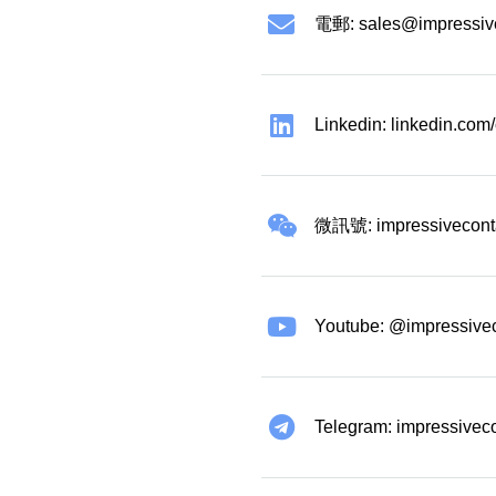
電郵:
sales@impressiv
Linkedin: linkedin.co
微訊號: impressivecont
Youtube: @impressive
Telegram: impressivec