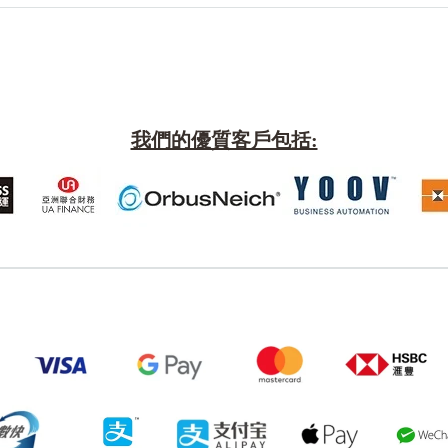
我們的優質客戶包括:
風水號分類
生天延/貴財成
五行
易經六四卦象