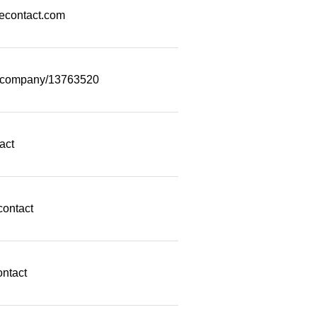
econtact.com
m/company/13763520
act
contact
ontact