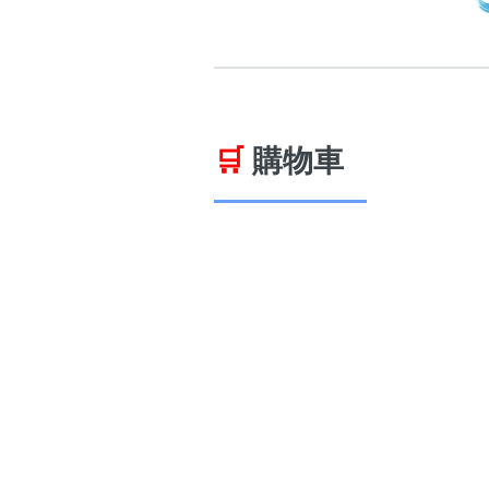
🛒
購物車