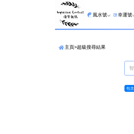
風水號
幸運號
全吉星
9字頭
主頁
>
超級搜尋結果
最高能量生氣 天醫 
6字頭
生天延
三條尾
貴財成
四條尾
1349號
五條尾
包含9
13459號
888尾
2678號
999尾
精準位置搜尋
25678號
666尾
位置: