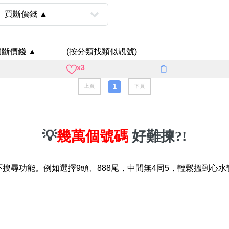
八
如何用易經計算電話號碼
如何計算生命靈數電話號
買斷價錢 ▲
(按分類找類似靚號)
常見問題
x3
教學文章
1
+)
上頁
下頁
靚號推介
潮文共賞
💡
幾萬個號碼
好難揀?!
靚號短片
吓搜尋功能。例如選擇9頭、888尾，中間無4同5，輕鬆搵到心水
全部文章分類
網
6字頭
無4字
無5字
多8字
9888頭
二字號
三字號
全
分類(100+)