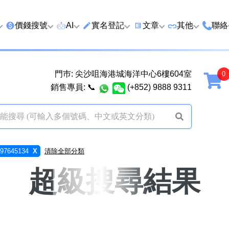
價錢搜號
AI
實名登記
文章
‍其他
聯絡
特價號
AI搜號
實名登記(全部電訊商)
購買靚號流程
優質車牌
香港
門巿: 尖沙咀海港城海洋中心6樓604室
延年
2千以下
AI分析號碼屬性
查詢儲值咭有效期
教你點揀靚號教學
優質域名
廣州
銷售專員:
📞
(+852) 9888 9311
2千至5千元
AI分析出生時辰
換電話號碼前必做的五件
月費和儲值咭
馬來
5千至1萬元
AI 靚號估價系統
一機雙Whatsapp教學
其他業務
以上
1萬至2萬元
計算八字和電話號碼五行屬
Whatsapp 無痛轉移新號
買號流程及條
7645134
X
清除全部分類
性
教學
2萬至5萬元
關於我們
超級搜尋結果
靚號估價遊戲
微信Wechat 無痛轉移新
超級VIP號
碼教學
易經六十四卦
不加聯絡人發WhatsApp
黃大仙靈籤
學 2026