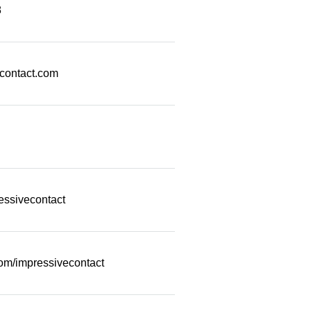
8
econtact.com
essivecontact
com/impressivecontact