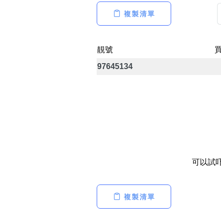
14689號
多8號
一
二
三
四
五
六
七
複製清單
精選風水號
二字號
自選生天延教學
三字號
靚號
風水師傅推介
鴛鴦刀
97645134
全部風水號分類 (200
9888頭
不包含數字
對聯號
無0
無1
無2
無3
無4
無5
無6
無7
無8
無9
ABAB尾
夫佬尾
可以試
順蛇尾
2字頭固
熱門分類
複製清單
888尾
999尾
777尾
9字頭
全部幸運號
全吉星(全號)