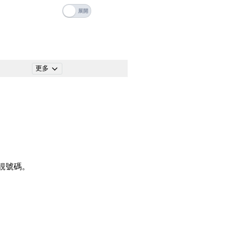
碼
搜尋
清除全部分類
更多
搜尋
清除全部分類
靚號碼。
大數字
5萬以上
生天延