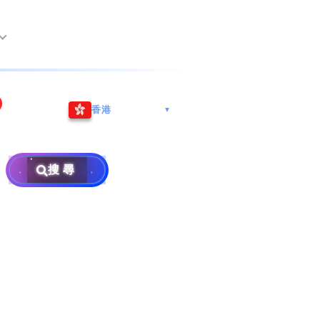
尖沙咀海港城
Whatsapp/微信: (852) 9888
香港
▼
巿南沙區
9311
地址: 广州市南沙区南沙街
事
計劃
西亞雪蘭莪
查詢熱線: 2790 8888
广生路19号4楼
攜號轉台儲值年咭25元起
地址: 6-3-2, Jalan Setia
搜尋
地址: 尖沙咀海港城海洋中
Prima E U13/E, Setia
攜號轉台月費計劃58元起
免費寄賣
心6樓604室(營業時間:星期
Alam, 40170 Shah Alam,
碼
款
一至五, 上午10至下午6時,
Selangor, Malaysia
申請成為商業合作伙伴
買號流程及條款
公眾假期休息)
銷售條款及條件
號
×
私隱政策聲明
教