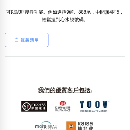
可以試吓搜尋功能。例如選擇9頭、888尾，中間無4同5，
熱門分類
輕鬆搵到心水靚號碼。
888尾
999尾
777尾
9字頭
6字頭
無4字
無5字
多8字
9888頭
二字號
三字號
全大數字
5萬以上
生天延
全吉星(全號)
複製清單
搜尋
清除全部分類
高級分類
i
我們的優質客戶包括:
幸運號分類
風水號分類
幸運分類
生天延/貴財成
基本分類
五行