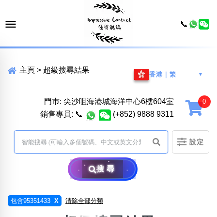
📞
主頁
>
超級搜尋結果
香港｜繁
▼
門巿: 尖沙咀海港城海洋中心6樓604室
銷售專員:
📞
(+852) 9888 9311
設定
搜尋
包含95351433
X
清除全部分類