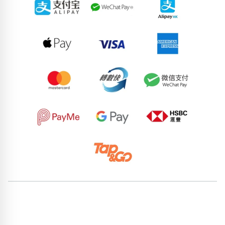
51768764
79741605
72749071
95123991
81948253