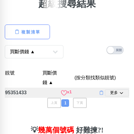
超級搜尋結果
×
精準位置搜尋
位置:
複製清單
一
二
三
四
五
六
七
八
搜尋
清除全部分類
靚號
買斷價
(按分類找類似靚號)
錢 ▲
不包含數字
x1
95351433
更多
無0
無1
無2
無3
無4
無5
無6
無7
無8
無9
1
上頁
下頁
搜尋
清除全部分類
💡
幾萬個號碼
好難揀?!