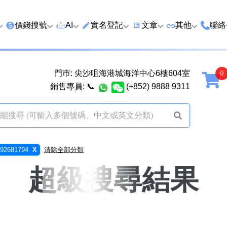
價錢搜號
AI
實名登記
文章
‍其他
聯絡
特價號
AI搜號
實名登記(全部電訊商)
購買靚號流程
優質車牌
香港
門巿: 尖沙咀海港城海洋中心6樓604室
延年
2千以下
AI分析號碼屬性
查詢儲值咭有效期
教你點揀靚號教學
優質域名
廣州
銷售專員:
📞
(+852) 9888 9311
2千至5千元
AI分析出生時辰
換電話號碼前必做的五件
月費和儲值咭
馬來
5千至1萬元
AI 靚號估價系統
一機雙Whatsapp教學
其他業務
以上
1萬至2萬元
計算八字和電話號碼五行屬
Whatsapp 無痛轉移新號
買號流程及條
2681794
X
清除全部分類
性
教學
2萬至5萬元
關於我們
超級搜尋結果
靚號估價遊戲
微信Wechat 無痛轉移新
超級VIP號
碼教學
易經六十四卦
不加聯絡人發WhatsApp
黃大仙靈籤
學 2026