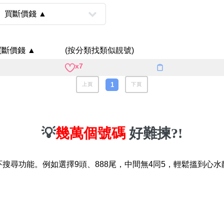
八
如何用易經計算電話號碼
如何計算生命靈數電話號
買斷價錢 ▲
(按分類找類似靚號)
常見問題
x7
教學文章
1
+)
上頁
下頁
靚號推介
潮文共賞
💡
幾萬個號碼
好難揀?!
靚號短片
吓搜尋功能。例如選擇9頭、888尾，中間無4同5，輕鬆搵到心水
全部文章分類
網
6字頭
無4字
無5字
多8字
9888頭
二字號
三字號
全
分類(100+)