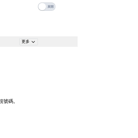
碼
搜尋
清除全部分類
更多
搜尋
清除全部分類
靚號碼。
大數字
5萬以上
生天延