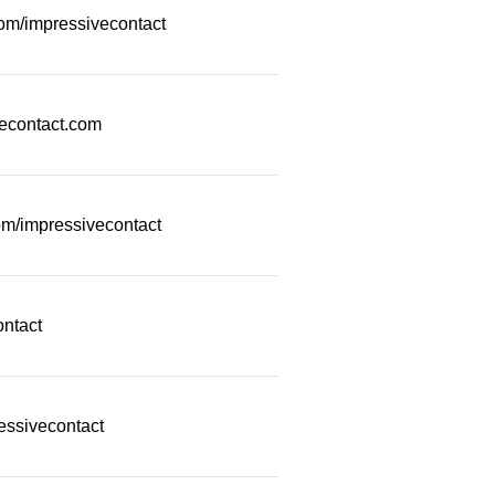
com/impressivecontact
econtact.com
m/impressivecontact
ontact
essivecontact