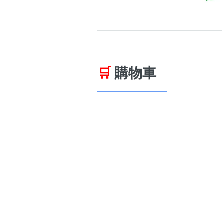
🛒
購物車