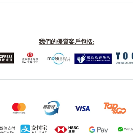
我們的優質客戶包括:
風水號分類
生天延/貴財成
五行
易經六四卦象