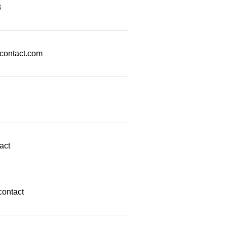
8
econtact.com
act
contact