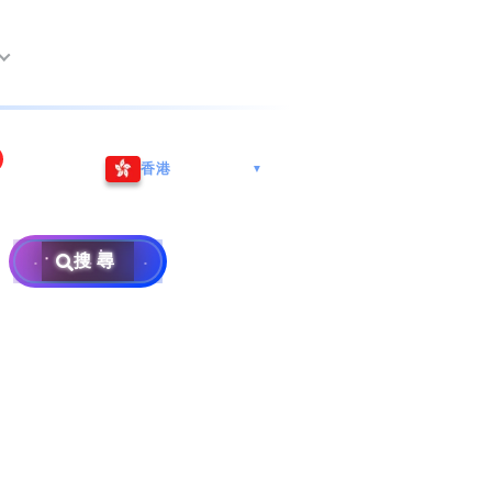
尖沙咀海港城
Whatsapp/微信: (852) 9888
香港
▼
巿南沙區
9311
地址: 广州市南沙区南沙街
事
計劃
西亞雪蘭莪
查詢熱線: 2790 8888
广生路19号4楼
攜號轉台儲值年咭25元起
地址: 6-3-2, Jalan Setia
搜尋
地址: 尖沙咀海港城海洋中
Prima E U13/E, Setia
攜號轉台月費計劃58元起
免費寄賣
心6樓604室(營業時間:星期
Alam, 40170 Shah Alam,
碼
款
一至五, 上午10至下午6時,
Selangor, Malaysia
申請成為商業合作伙伴
買號流程及條款
公眾假期休息)
銷售條款及條件
號
×
私隱政策聲明
教