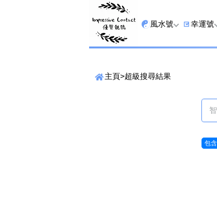
風水號
幸運號
全吉星
9字頭
主頁
>
超級搜尋結果
最高能量生氣 天醫 
6字頭
生天延
三條尾
貴財成
四條尾
1349號
五條尾
包含9
13459號
888尾
2678號
999尾
精準位置搜尋
25678號
666尾
位置: