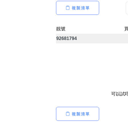
14689號
多8號
一
二
三
四
五
六
七
複製清單
精選風水號
二字號
自選生天延教學
三字號
靚號
風水師傅推介
鴛鴦刀
92681794
全部風水號分類 (200
9888頭
不包含數字
對聯號
無0
無1
無2
無3
無4
無5
無6
無7
無8
無9
ABAB尾
夫佬尾
可以試
順蛇尾
2字頭固
熱門分類
複製清單
888尾
999尾
777尾
9字頭
全部幸運號
全吉星(全號)