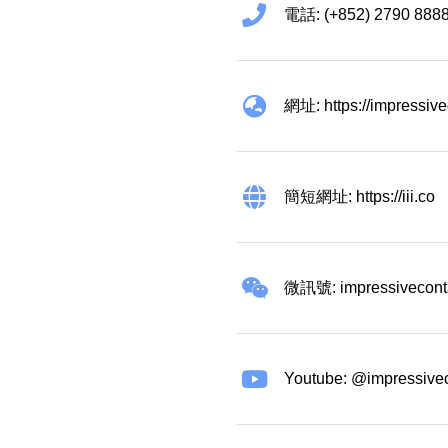
電話: (+852) 2790 888
網址: https://impressiv
簡短網址: https://iii.co
微訊號: impressivecont
Youtube: @impressive