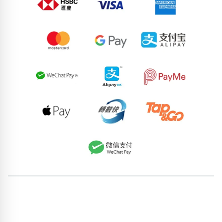
63009897
55477367
55827086
81513377
94013331
80186296
95317153
57042968
75997877
81797052