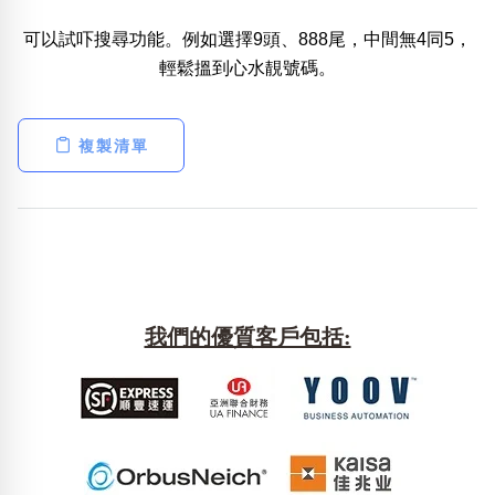
可以試吓搜尋功能。例如選擇9頭、888尾，中間無4同5，
熱門分類
輕鬆搵到心水靚號碼。
888尾
999尾
777尾
9字頭
6字頭
無4字
無5字
多8字
9888頭
二字號
三字號
全大數字
5萬以上
生天延
全吉星(全號)
複製清單
搜尋
清除全部分類
高級分類
i
我們的優質客戶包括:
幸運號分類
風水號分類
幸運分類
生天延/貴財成
基本分類
五行