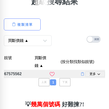
超級搜尋結果
×
精準位置搜尋
位置:
複製清單
一
二
三
四
五
六
七
八
搜尋
清除全部分類
靚號
買斷價
(按分類找類似靚號)
錢 ▲
67575562
更多
不包含數字
無0
無1
無2
無3
無4
無5
無6
無7
無8
無9
1
上頁
下頁
搜尋
清除全部分類
💡
幾萬個號碼
好難揀?!