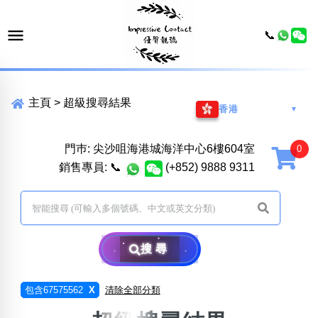
📞
主頁
>
超級搜尋結果
香港
▼
門巿: 尖沙咀海港城海洋中心6樓604室
銷售專員:
📞
(+852) 9888 9311
搜尋
包含67575562
X
清除全部分類