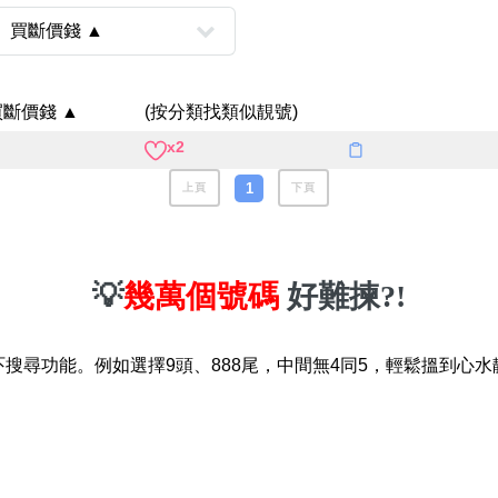
八
如何用易經計算電話號碼
如何計算生命靈數電話號
買斷價錢 ▲
(按分類找類似靚號)
常見問題
x2
教學文章
1
+)
上頁
下頁
靚號推介
潮文共賞
💡
幾萬個號碼
好難揀?!
靚號短片
吓搜尋功能。例如選擇9頭、888尾，中間無4同5，輕鬆搵到心水
全部文章分類
網
6字頭
無4字
無5字
多8字
9888頭
二字號
三字號
全
分類(100+)