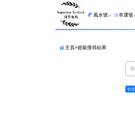
風水號
幸運號
全吉星
9字頭
主頁
>
超級搜尋結果
最高能量生氣 天醫 
6字頭
生天延
三條尾
貴財成
四條尾
1349號
五條尾
包含6
13459號
888尾
2678號
999尾
精準位置搜尋
25678號
666尾
位置: