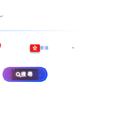
尖沙咀海港城
Whatsapp/微信: (852) 9888
香港
▼
巿南沙區
9311
地址: 广州市南沙区南沙街
事
計劃
西亞雪蘭莪
查詢熱線: 2790 8888
广生路19号4楼
攜號轉台儲值年咭25元起
地址: 6-3-2, Jalan Setia
搜尋
地址: 尖沙咀海港城海洋中
Prima E U13/E, Setia
攜號轉台月費計劃58元起
免費寄賣
心6樓604室(營業時間:星期
Alam, 40170 Shah Alam,
碼
款
一至五, 上午10至下午6時,
Selangor, Malaysia
申請成為商業合作伙伴
買號流程及條款
公眾假期休息)
銷售條款及條件
號
×
私隱政策聲明
教