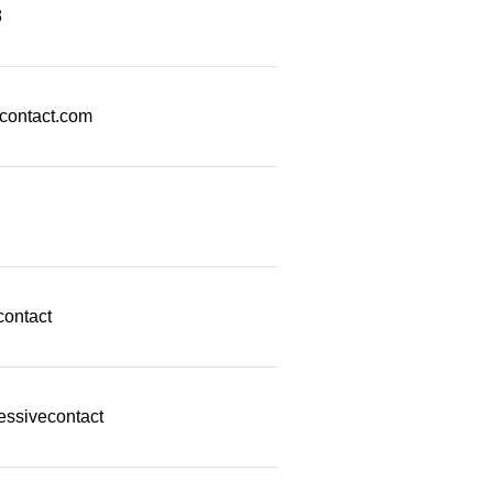
8
econtact.com
contact
essivecontact