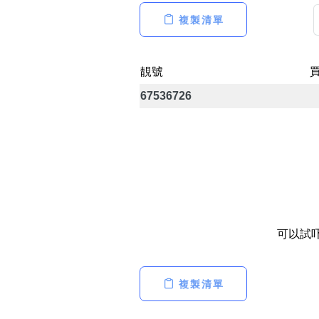
14689號
多8號
一
二
三
四
五
六
七
複製清單
精選風水號
二字號
自選生天延教學
三字號
靚號
風水師傅推介
鴛鴦刀
67536726
全部風水號分類 (200
9888頭
不包含數字
對聯號
無0
無1
無2
無3
無4
無5
無6
無7
無8
無9
ABAB尾
夫佬尾
可以試
順蛇尾
2字頭固
熱門分類
複製清單
888尾
999尾
777尾
9字頭
全部幸運號
全吉星(全號)