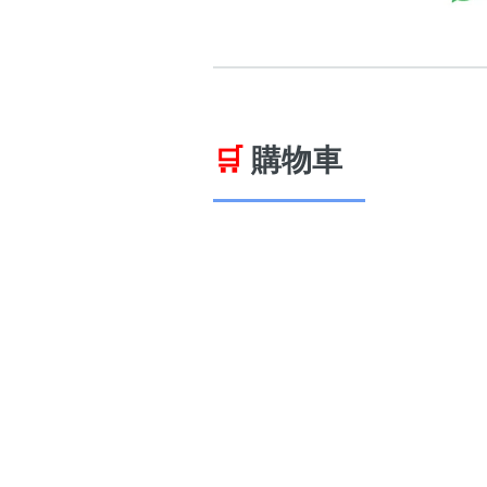
🛒
購物車