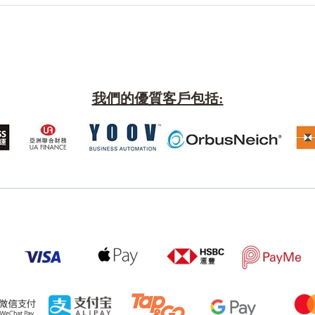
我們的優質客戶包括:
風水號分類
生天延/貴財成
五行
易經六四卦象