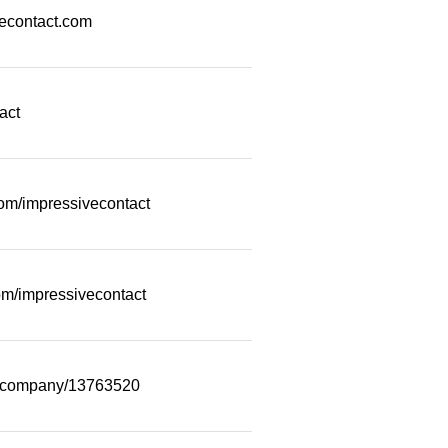
econtact.com
act
com/impressivecontact
m/impressivecontact
m/company/13763520