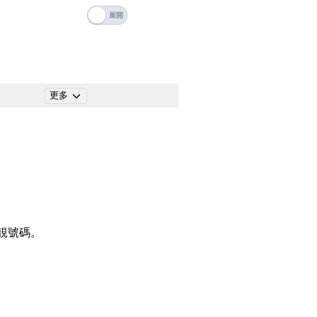
碼
搜尋
清除全部分類
更多
搜尋
清除全部分類
靚號碼。
大數字
5萬以上
生天延