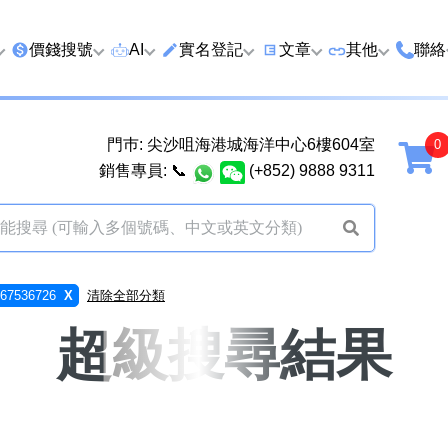
價錢搜號
AI
實名登記
文章
‍其他
聯絡
特價號
AI搜號
實名登記(全部電訊商)
購買靚號流程
優質車牌
香港
門巿: 尖沙咀海港城海洋中心6樓604室
延年
2千以下
AI分析號碼屬性
查詢儲值咭有效期
教你點揀靚號教學
優質域名
廣州
銷售專員:
📞
(+852) 9888 9311
2千至5千元
AI分析出生時辰
換電話號碼前必做的五件
月費和儲值咭
馬來
5千至1萬元
AI 靚號估價系統
一機雙Whatsapp教學
其他業務
以上
1萬至2萬元
計算八字和電話號碼五行屬
Whatsapp 無痛轉移新號
買號流程及條
7536726
X
清除全部分類
性
教學
2萬至5萬元
關於我們
超級搜尋結果
靚號估價遊戲
微信Wechat 無痛轉移新
超級VIP號
碼教學
易經六十四卦
不加聯絡人發WhatsApp
黃大仙靈籤
學 2026