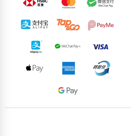
77612606
71222200
83243989
75904570
51853883
74209520
66877805
52633107
87861723
71567121