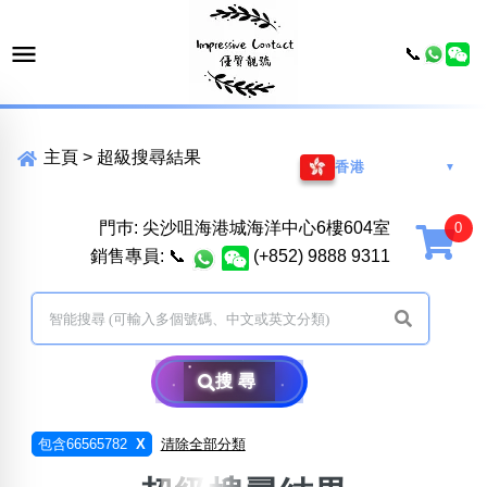
📞
主頁
>
超級搜尋結果
香港
▼
門巿: 尖沙咀海港城海洋中心6樓604室
銷售專員:
📞
(+852) 9888 9311
搜尋
包含66565782
X
清除全部分類