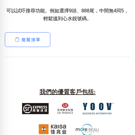
可以試吓搜尋功能。例如選擇9頭、888尾，中間無4同5，
熱門分類
輕鬆搵到心水靚號碼。
888尾
999尾
777尾
9字頭
6字頭
無4字
無5字
多8字
9888頭
二字號
三字號
全大數字
5萬以上
生天延
全吉星(全號)
複製清單
搜尋
清除全部分類
高級分類
i
我們的優質客戶包括:
幸運號分類
風水號分類
幸運分類
生天延/貴財成
基本分類
五行