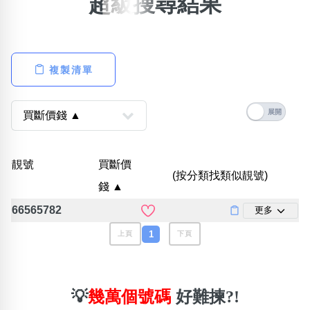
超級搜尋結果
×
精準位置搜尋
位置:
複製清單
一
二
三
四
五
六
七
八
搜尋
清除全部分類
靚號
買斷價
(按分類找類似靚號)
錢 ▲
66565782
更多
不包含數字
無0
無1
無2
無3
無4
無5
無6
無7
無8
無9
1
上頁
下頁
搜尋
清除全部分類
💡
幾萬個號碼
好難揀?!