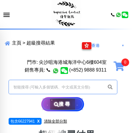
📞
主頁
>
超級搜尋結果
香港
▼
門巿: 尖沙咀海港城海洋中心6樓604室
銷售專員:
📞
(+852) 9888 9311
搜尋
包含66227941
X
清除全部分類