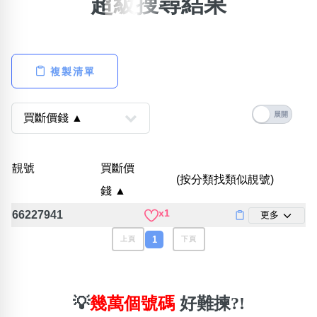
超級搜尋結果
×
精準位置搜尋
位置:
複製清單
一
二
三
四
五
六
七
八
搜尋
清除全部分類
靚號
買斷價
(按分類找類似靚號)
錢 ▲
x1
66227941
更多
不包含數字
無0
無1
無2
無3
無4
無5
無6
無7
無8
無9
1
上頁
下頁
搜尋
清除全部分類
💡
幾萬個號碼
好難揀?!