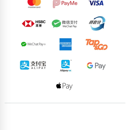
57106501
89141541
97818785
76206065
88548263
73794328
52185944
62336384
78500131
88352260