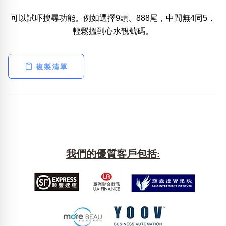
可以試吓搜尋功能。例如選擇9頭、888尾，中間無4同5，
熱門分類
輕鬆搵到心水靚號碼。
888尾
999尾
777尾
9字頭
6字頭
無4字
無5字
多8字
9888頭
二字號
三字號
全大數字
5萬以上
生天延
全吉星(全號)
複製清單
搜尋
清除全部分類
高級分類
i
我們的優質客戶包括:
幸運號分類
風水號分類
幸運分類
生天延/貴財成
基本分類
五行