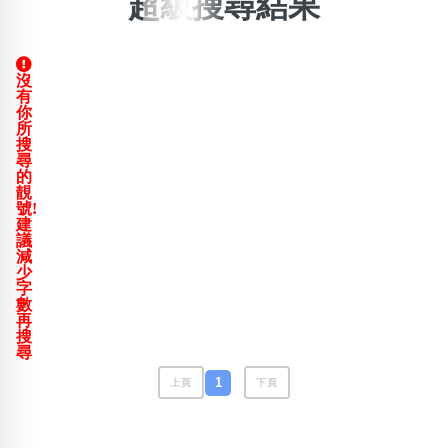
超級搜尋結果
×
精準位置搜尋
沒
有
位置:
你
一
二
三
四
五
六
七
八
所
搜
尋
的
靚
搜尋
號!
清除全部分類
建
議
減
少
字
數
不包含數字
再
無0
無1
無2
無3
無4
無5
無6
無7
無8
無9
搜
尋
1
上頁
下頁
搜尋
清除全部分類