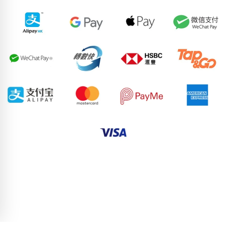
58340664
81330012
64259804
68012721
86579141
74968086
94038241
54703226
60863681
57602434
pricebook-chinese-zodiac-snake
pricebook-ending-reverse-
snake