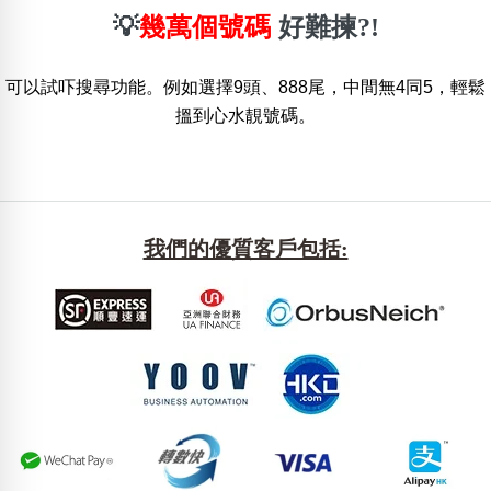
💡
幾萬個號碼
好難揀?!
熱門分類
可以試吓搜尋功能。例如選擇9頭、888尾，中間無4同5，輕鬆
888尾
999尾
777尾
9字頭
6字頭
無4字
無5字
多8字
9888頭
二字號
三字號
搵到心水靚號碼。
全大數字
5萬以上
生天延
全吉星(全號)
搜尋
清除全部分類
我們的優質客戶包括:
高級分類
i
幸運號分類
風水號分類
幸運分類
生天延/貴財成
基本分類
五行