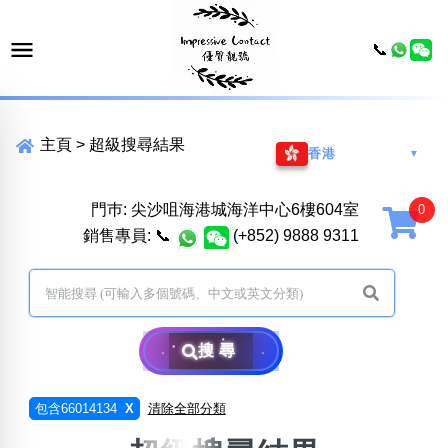
📞
主頁
>
超級搜尋結果
香港
▼
門巿: 尖沙咀海港城海洋中心6樓604室
銷售專員:
📞
(+852) 9888 9311
搜尋
包含66014134
X
清除全部分類