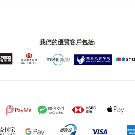
我們的優質客戶包括:
風水號分類
生天延/貴財成
五行
易經六四卦象