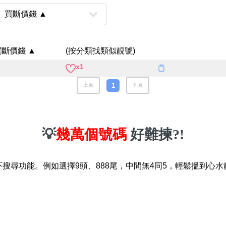
八
如何用易經計算電話號碼
如何計算生命靈數電話號
買斷價錢 ▲
(按分類找類似靚號)
常見問題
x1
教學文章
1
+)
上頁
下頁
靚號推介
潮文共賞
💡
幾萬個號碼
好難揀?!
靚號短片
吓搜尋功能。例如選擇9頭、888尾，中間無4同5，輕鬆搵到心水
全部文章分類
網
6字頭
無4字
無5字
多8字
9888頭
二字號
三字號
全
分類(100+)