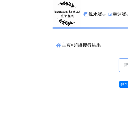
風水號
幸運號
全吉星
9字頭
主頁
>
超級搜尋結果
最高能量生氣 天醫 
6字頭
生天延
三條尾
貴財成
四條尾
1349號
五條尾
包含6
13459號
888尾
2678號
999尾
精準位置搜尋
25678號
666尾
位置: