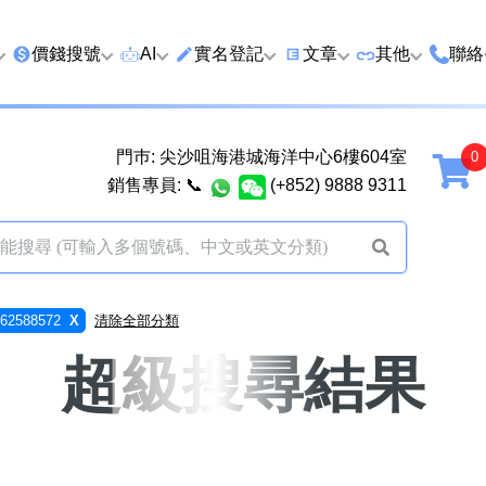
價錢搜號
AI
實名登記
文章
‍其他
聯絡
特價號
AI搜號
實名登記(全部電訊商)
購買靚號流程
優質車牌
香港
門巿: 尖沙咀海港城海洋中心6樓604室
延年
2千以下
AI分析號碼屬性
查詢儲值咭有效期
教你點揀靚號教學
優質域名
廣州
銷售專員:
📞
(+852) 9888 9311
2千至5千元
AI分析出生時辰
換電話號碼前必做的五件
月費和儲值咭
馬來
5千至1萬元
AI 靚號估價系統
一機雙Whatsapp教學
其他業務
以上
1萬至2萬元
計算八字和電話號碼五行屬
Whatsapp 無痛轉移新號
買號流程及條
2588572
X
清除全部分類
性
教學
2萬至5萬元
關於我們
超級搜尋結果
靚號估價遊戲
微信Wechat 無痛轉移新
超級VIP號
碼教學
易經六十四卦
不加聯絡人發WhatsApp
黃大仙靈籤
學 2026