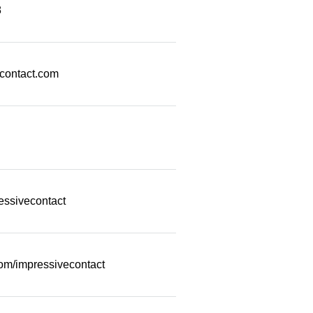
8
econtact.com
essivecontact
com/impressivecontact