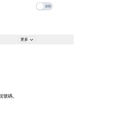
碼
搜尋
清除全部分類
更多
搜尋
清除全部分類
靚號碼。
大數字
5萬以上
生天延