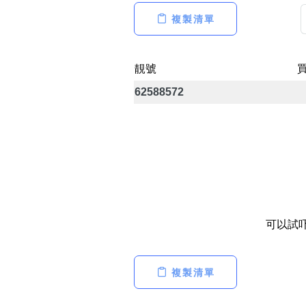
14689號
多8號
一
二
三
四
五
六
七
複製清單
精選風水號
二字號
自選生天延教學
三字號
靚號
風水師傅推介
鴛鴦刀
62588572
全部風水號分類 (200
9888頭
不包含數字
對聯號
無0
無1
無2
無3
無4
無5
無6
無7
無8
無9
ABAB尾
夫佬尾
可以試
順蛇尾
2字頭固
熱門分類
複製清單
888尾
999尾
777尾
9字頭
全部幸運號
全吉星(全號)