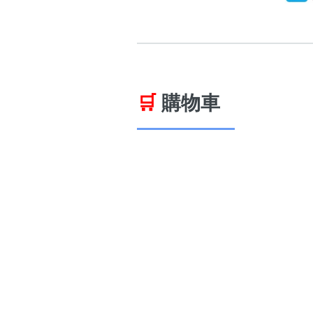
🛒
購物車