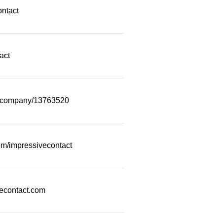
ontact
act
m/company/13763520
m/impressivecontact
econtact.com