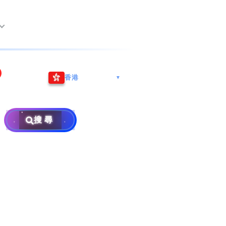
尖沙咀海港城
Whatsapp/微信: (852) 9888
香港
▼
巿南沙區
9311
地址: 广州市南沙区南沙街
事
計劃
西亞雪蘭莪
查詢熱線: 2790 8888
广生路19号4楼
攜號轉台儲值年咭25元起
地址: 6-3-2, Jalan Setia
搜尋
地址: 尖沙咀海港城海洋中
Prima E U13/E, Setia
攜號轉台月費計劃58元起
免費寄賣
心6樓604室(營業時間:星期
Alam, 40170 Shah Alam,
碼
款
一至五, 上午10至下午6時,
Selangor, Malaysia
申請成為商業合作伙伴
買號流程及條款
公眾假期休息)
銷售條款及條件
號
×
私隱政策聲明
教