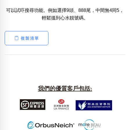
可以試吓搜尋功能。例如選擇9頭、888尾，中間無4同5，
熱門分類
輕鬆搵到心水靚號碼。
888尾
999尾
777尾
9字頭
6字頭
無4字
無5字
多8字
9888頭
二字號
三字號
全大數字
5萬以上
生天延
全吉星(全號)
複製清單
搜尋
清除全部分類
高級分類
i
我們的優質客戶包括:
幸運號分類
風水號分類
幸運分類
生天延/貴財成
基本分類
五行