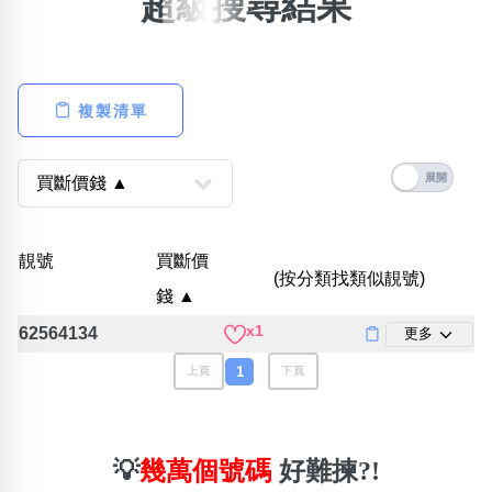
超級搜尋結果
×
精準位置搜尋
位置:
複製清單
一
二
三
四
五
六
七
八
搜尋
清除全部分類
靚號
買斷價
(按分類找類似靚號)
錢 ▲
x1
62564134
更多
不包含數字
無0
無1
無2
無3
無4
無5
無6
無7
無8
無9
1
上頁
下頁
搜尋
清除全部分類
💡
幾萬個號碼
好難揀?!