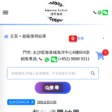
📞
主頁
>
超級搜尋結果
香港
▼
門巿: 尖沙咀海港城海洋中心6樓604室
銷售專員:
📞
(+852) 9888 9311
搜尋
包含62564134
X
清除全部分類