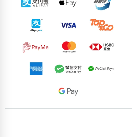
70306805
66620509
77903418
90661947
86270878
87383946
65594051
90556230
58632387
58708714